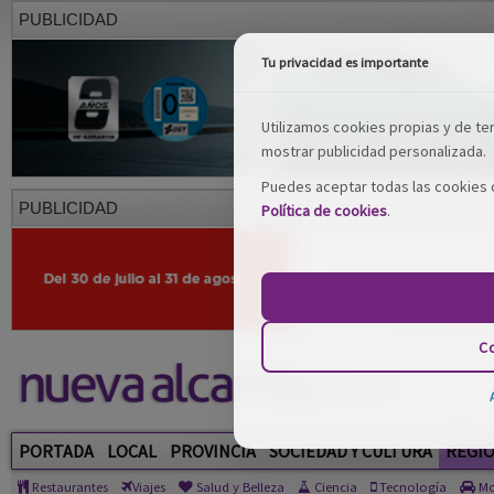
PUBLICIDAD
Tu privacidad es importante
Utilizamos cookies propias y de terc
mostrar publicidad personalizada.
Puedes aceptar todas las cookies o
PUBLICIDAD
Política de cookies
.
Co
PORTADA
LOCAL
PROVINCIA
SOCIEDAD Y CULTURA
REGI
Restaurantes
Viajes
Salud y Belleza
Ciencia
Tecnología
Mo
PUBLICIDAD