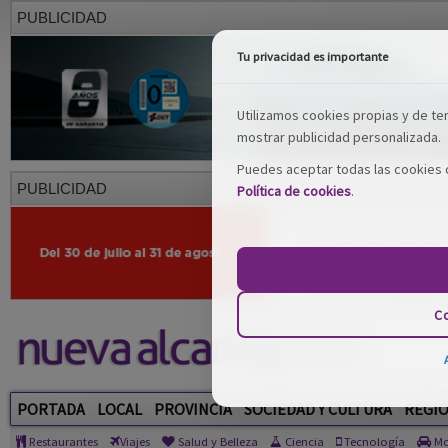
PUBLICIDAD
Tu privacidad es importante
Utilizamos cookies propias y de terc
mostrar publicidad personalizada.
Puedes aceptar todas las cookies o
PUBLICIDAD
Política de cookies
.
Co
PORTADA
LOCAL
PROVINCIA
SOCIEDAD Y CULTURA
REGI
Restaurantes
Viajes
Salud y Belleza
Ciencia
Tecnología
Mo