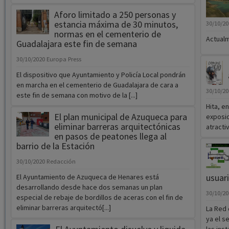
Aforo limitado a 250 personas y
estancia máxima de 30 minutos,
30/10/2
normas en el cementerio de
Actualm
Guadalajara este fin de semana
30/10/2020
Europa Press
El dispositivo que Ayuntamiento y Policía Local pondrán
en marcha en el cementerio de Guadalajara de cara a
30/10/2
este fin de semana con motivo de la [...]
Hita, e
El plan municipal de Azuqueca para
exposic
eliminar barreras arquitectónicas
atracti
en pasos de peatones llega al
barrio de la Estación
30/10/2020
Redacción
usuar
El Ayuntamiento de Azuqueca de Henares está
desarrollando desde hace dos semanas un plan
30/10/2
especial de rebaje de bordillos de aceras con el fin de
eliminar barreras arquitectó[...]
La Red 
ya el s