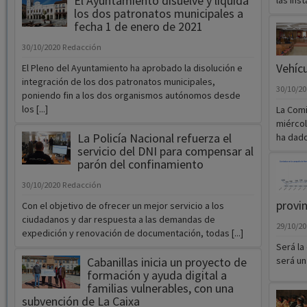
El Ayuntamiento disuelve y liquida
las ins
los dos patronatos municipales a
fecha 1 de enero de 2021
30/10/2020
Redacción
Vehíc
El Pleno del Ayuntamiento ha aprobado la disolución e
integración de los dos patronatos municipales,
30/10/2
poniendo fin a los dos organismos autónomos desde
los [...]
La Comi
miérco
La Policía Nacional refuerza el
ha dado
servicio del DNI para compensar al
parón del confinamiento
30/10/2020
Redacción
provin
Con el objetivo de ofrecer un mejor servicio a los
ciudadanos y dar respuesta a las demandas de
29/10/2
expedición y renovación de documentación, todas [...]
Será la
Cabanillas inicia un proyecto de
será un
formación y ayuda digital a
familias vulnerables, con una
subvención de La Caixa