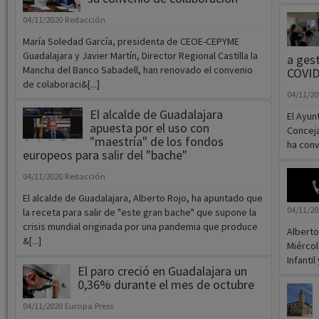
04/11/2020
Redacción
María Soledad García, presidenta de CEOE-CEPYME
Guadalajara y Javier Martín, Director Regional Castilla la
a gest
Mancha del Banco Sabadell, han renovado el convenio
COVID
de colaboraci&[...]
04/11/2
El alcalde de Guadalajara
El Ayun
apuesta por el uso con
Conceja
"maestría" de los fondos
ha conv
europeos para salir del "bache"
04/11/2020
Redacción
El alcalde de Guadalajara, Alberto Rojo, ha apuntado que
04/11/2
la receta para salir de "este gran bache" que supone la
crisis mundial originada por una pandemia que produce
Alberto
&[...]
Miércol
Infantil
El paro creció en Guadalajara un
0,36% durante el mes de octubre
04/11/2020
Europa Press