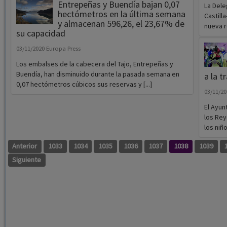
Entrepeñas y Buendía bajan 0,07
La Dele
hectómetros en la última semana
Castill
y almacenan 596,26, el 23,67% de
nueva re
su capacidad
03/11/2020
Europa Press
Los embalses de la cabecera del Tajo, Entrepeñas y
Buendía, han disminuido durante la pasada semana en
a la t
0,07 hectómetros cúbicos sus reservas y [...]
03/11/2
El Ayun
los Rey
los niño
Anterior
1033
1034
1035
1036
1037
1038
1039
Siguiente