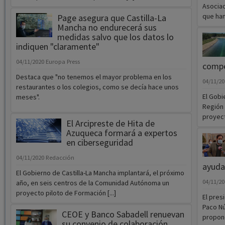
Asociac
que han 
Page asegura que Castilla-La
Mancha no endurecerá sus
medidas salvo que los datos lo
indiquen "claramente"
04/11/2020
Europa Press
compe
Destaca que "no tenemos el mayor problema en los
04/11/2
restaurantes o los colegios, como se decía hace unos
El Gobi
meses".
Región 
proyect
El Arcipreste de Hita de
Azuqueca formará a expertos
en ciberseguridad
04/11/2020
Redacción
ayudar
El Gobierno de Castilla-La Mancha implantará, el próximo
04/11/2
año, en seis centros de la Comunidad Autónoma un
proyecto piloto de Formación [...]
El pres
Paco Nú
CEOE y Banco Sabadell renuevan
propond
su convenio de colaboración