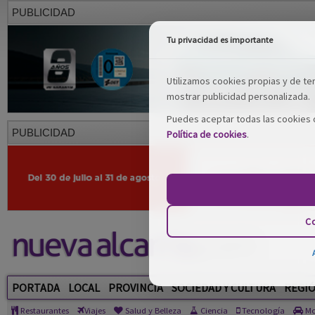
PUBLICIDAD
Tu privacidad es importante
Utilizamos cookies propias y de terc
mostrar publicidad personalizada.
Puedes aceptar todas las cookies o
PUBLICIDAD
Política de cookies
.
Co
PORTADA
LOCAL
PROVINCIA
SOCIEDAD Y CULTURA
REGI
Restaurantes
Viajes
Salud y Belleza
Ciencia
Tecnología
Mo