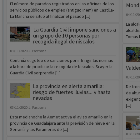
El número de parados registrados en las oficinas de los
Mondé
servicios públicos de empleo (antiguo Inem) en Castilla-
04/11/2
La Mancha se situó al finalizar el pasado [...]
La alca
La Guardia Civil impone sanciones a
alcalde
un grupo de 10 personas por
Tomás P
recogida ilegal de níscalos
03/11/2020
J. Pastrana
Continúa el goteo de sanciones por infringir las normas
a la hora de practicar la recogida de Níscalos. Si ayer la
Valde
Guardia Civil sorprendía [...]
03/11/2
La provincia en alerta amarilla:
De tron
riesgo de fuertes lluvias... y hasta
de altu
nevadas
exigent
[...]
03/11/2020
J. Pastrana
Esta medianoche la Aemet activa el aviso amarillo en la
provincia de Guadalajara ante la previsión de nieve en la
Serranía y las Parameras de [...]
03/11/2