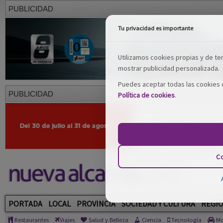
PUBLICIDAD
Tu privacidad es importante
Utilizamos cookies propias y de terc
mostrar publicidad personalizada.
Puedes aceptar todas las cookies o
PUBLICIDAD
Política de cookies
.
Co
PORTADA
LOCAL
PROVINCIA
SOCIEDAD Y CULTURA
REGI
Restaurantes
Viajes
Salud y Belleza
Ciencia
Tecnología
Mo