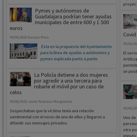
proyect
Pymes y autónomos de
Guadalajara podrían tener ayudas
municipales de entre 600 y 1.500
euros
Covid
09/06/2020
Europa Press
09/06/2
Ésta es la propuesta del Ayuntamiento
para la línea de ayudas a autónomos y
El serv
pymes explicada punto a punto
Artifici
permiti
un posi
La Policía detiene a dos mujeres
por agredir a una tercera para
robarle el móvil por un caso de
celos
09/06/2020
Javier Pastrana Margüenda
09/06/2
Sospechaban que la víctima tenía una relación
sentimental con el novio de una de ellas y llegaron a
Uno de 
difundir sus mensajes privados.
perseuc
otro po
imputa 