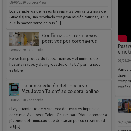
08/06/2020
Europa Press
Los ganaderos de reses bravas y las peñas taurinas de
Guadalajara, una provincia con gran afición taurina y en la
que la mayor parte de sus [...]
Confirmados tres nuevos
positivos por coronavirus
Pastr
08/06/2020
Redacción
emoti
No se han producido fallecimientos y el número de
08/06/2
hospitalizados y de ingresados en la UVI permanece
Varios 
estable.
disemin
compone
La nueva edición del concurso
confina
'AzuJoven Talent' se celebra 'online'
08/06/2020
Redacción
El Ayuntamiento de Azuqueca de Henares impulsa el
concurso 'AzuJoven Talent Online' para "dar a conocer a
jóvenes del municipio que destacan por su creatividad
08/06/2
artí[...]