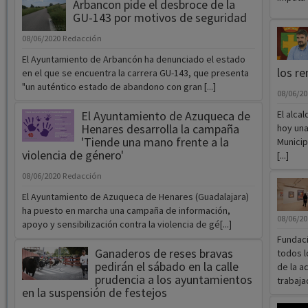
Arbancon pide el desbroce de la
GU-143 por motivos de seguridad
08/06/2020
Redacción
El Ayuntamiento de Arbancón ha denunciado el estado
los r
en el que se encuentra la carrera GU-143, que presenta
"un auténtico estado de abandono con gran [...]
08/06/2
El Ayuntamiento de Azuqueca de
El alca
Henares desarrolla la campaña
hoy una
'Tiende una mano frente a la
Municip
violencia de género'
[...]
08/06/2020
Redacción
El Ayuntamiento de Azuqueca de Henares (Guadalajara)
ha puesto en marcha una campaña de información,
08/06/2
apoyo y sensibilización contra la violencia de gé[...]
Fundaci
Ganaderos de reses bravas
todos l
pedirán el sábado en la calle
de la a
prudencia a los ayuntamientos
trabajad
en la suspensión de festejos