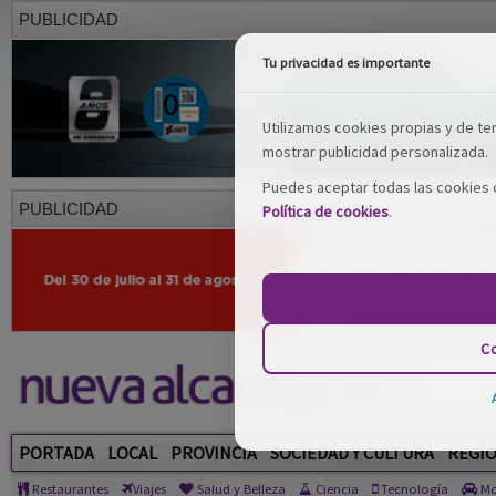
PUBLICIDAD
Tu privacidad es importante
Utilizamos cookies propias y de terc
mostrar publicidad personalizada.
Puedes aceptar todas las cookies o
PUBLICIDAD
Política de cookies
.
Co
PORTADA
LOCAL
PROVINCIA
SOCIEDAD Y CULTURA
REGI
Restaurantes
Viajes
Salud y Belleza
Ciencia
Tecnología
Mo