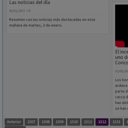
Las noticias del día
03/01/2017
J.P.
Resumen con las noticias más destacadas en esta
mañana de martes, 3 de enero.
El in
uno d
Conco
02/01/2
Los bom
ardiera
parte d
cerca d
han det
se han
Anterior
1307
1308
1309
1310
1311
1312
1313