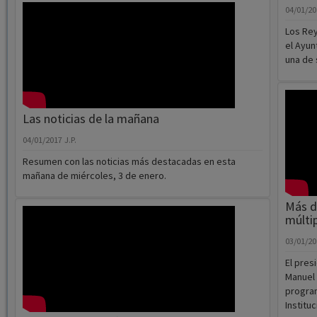
04/01/2
Los Rey
el Ayun
una de 
Las noticias de la mañana
04/01/2017
J.P.
Resumen con las noticias más destacadas en esta
mañana de miércoles, 3 de enero.
Más d
múlti
03/01/2
El pres
Manuel 
program
Instituci