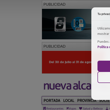
PUBLICIDAD
Tu privac
Utilizam
mostrar 
Puedes a
PUBLICIDAD
Política
PORTADA
LOCAL
PROVINCIA
SOCIE
Restaurantes
Viajes
Salud y Belleza
C