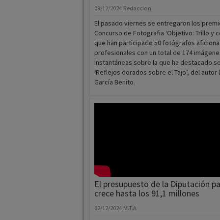
09/12/2024
Redaccion
El pasado viernes se entregaron los premios
Concurso de Fotografia ‘Objetivo: Trillo y c
que han participado 50 fotógrafos aficion
profesionales con un total de 174 imágene
instantáneas sobre la que ha destacado 
‘Reflejos dorados sobre el Tajo’, del autor 
García Benito.
El presupuesto de la Diputación p
crece hasta los 91,1 millones
02/12/2024
M.T.A