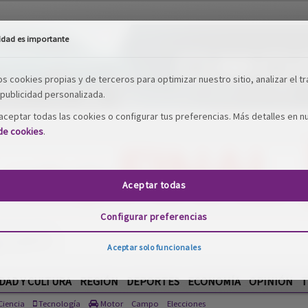
idad es importante
os cookies propias y de terceros para optimizar nuestro sitio, analizar el tr
publicidad personalizada.
ceptar todas las cookies o configurar tus preferencias. Más detalles en n
 de cookies
.
Aceptar todas
Configurar preferencias
Aceptar solo funcionales
DAD Y CULTURA
REGIÓN
DEPORTES
ECONOMÍA
OPINIÓN
T
iencia
Tecnología
Motor
Campo
Elecciones