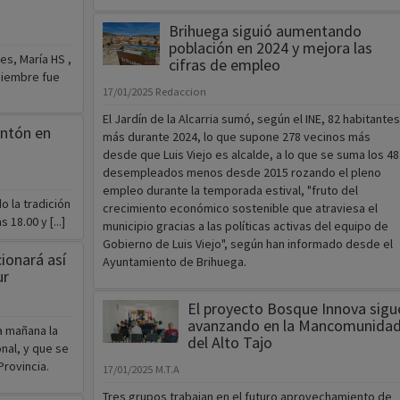
Brihuega siguió aumentando
población en 2024 y mejora las
s, María HS ,
cifras de empleo
ciembre fue
17/01/2025
Redaccion
El Jardín de la Alcarria sumó, según el INE, 82 habitantes
Antón en
más durante 2024, lo que supone 278 vecinos más
desde que Luis Viejo es alcalde, a lo que se suma los 48
desempleados menos desde 2015 rozando el pleno
empleo durante la temporada estival, "fruto del
o la tradición
crecimiento económico sostenible que atraviesa el
 18.00 y [...]
municipio gracias a las políticas activas del equipo de
Gobierno de Luis Viejo", según han informado desde el
ionará así
Ayuntamiento de Brihuega.
ur
El proyecto Bosque Innova sigu
avanzando en la Mancomunida
a mañana la
del Alto Tajo
nal, y que se
Provincia.
17/01/2025
M.T.A
Tres grupos trabajan en el futuro aprovechamiento de