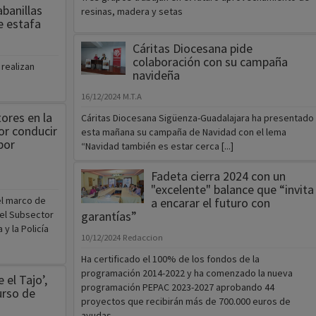
banillas
resinas, madera y setas
e estafa
Cáritas Diocesana pide
colaboración con su campaña
realizan
navideña
16/12/2024
M.T.A
ores en la
Cáritas Diocesana Sigüenza-Guadalajara ha presentado
or conducir
esta mañana su campaña de Navidad con el lema
por
“Navidad también es estar cerca [...]
Fadeta cierra 2024 con un
"excelente" balance que “invita
el marco de
a encarar el futuro con
 el Subsector
garantías”
 y la Policía
10/12/2024
Redaccion
Ha certificado el 100% de los fondos de la
programación 2014-2022 y ha comenzado la nueva
 el Tajo’,
programación PEPAC 2023-2027 aprobando 44
urso de
proyectos que recibirán más de 700.000 euros de
ayudas