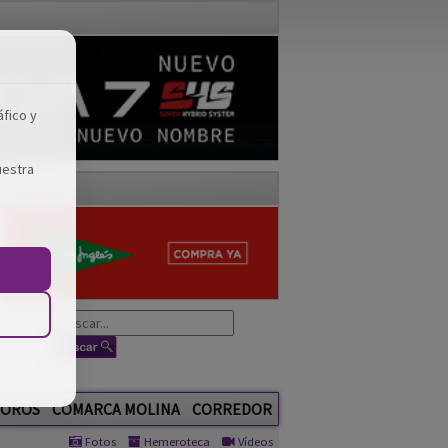
áfico y
uestra
OROS
COMARCA MOLINA
CORREDOR
Fotos
Hemeroteca
Vídeos