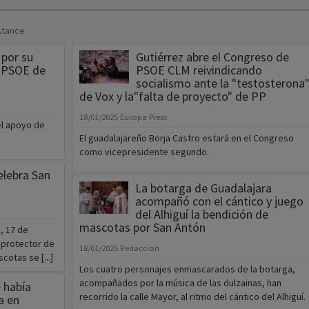
Atance
 por su
Gutiérrez abre el Congreso de
l PSOE de
PSOE CLM reivindicando
socialismo ante la "testosterona
de Vox y la"falta de proyecto" de PP
18/01/2025
Europa Press
el apoyo de
El guadalajareño Borja Castro estará en el Congreso
como vicepresidente segundo.
elebra San
La botarga de Guadalajara
acompañó con el cántico y juego
del Alhiguí la bendición de
mascotas por San Antón
, 17 de
o protector de
18/01/2025
Redaccion
cotas se [...]
Los cuatro personajes enmascarados de la botarga,
acompañados por la música de las dulzainas, han
 había
recorrido la calle Mayor, al ritmo del cántico del Alhiguí.
a en