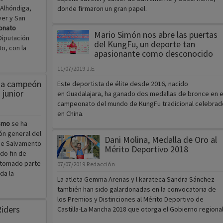
Alhóndiga,
donde firmaron un gran papel.
ver y San
onato
Mario Simón nos abre las puertas
Diputación
del KungFu, un deporte tan
to, con la
apasionante como desconocido
11/07/2019
J.E.
ama campeón
Este deportista de élite desde 2016, nacido
 junior
en Guadalajara, ha ganado dos medallas de bronce en e
campeonato del mundo de KungFu tradicional celebrad
en China.
ismo
se ha
ión general del
Dani Molina, Medalla de Oro al
de Salvamento
Mérito Deportivo 2018
do fin de
 tomado parte
07/07/2019
Redacción
da la
La atleta Gemma Arenas y l karateca Sandra Sánchez
también han sido galardonadas en la convocatoria de
los Premios y Distinciones al Mérito Deportivo de
Riders
Castilla-La Mancha 2018 que otorga el Gobierno regional