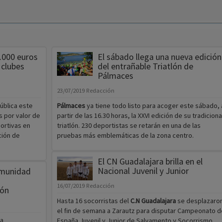
.000 euros
El sábado llega una nueva edición
 clubes
del entrañable Triatlón de
Pálmaces
23/07/2019
Redacción
ública este
Pálmaces
ya tiene todo listo para acoger este sábado, 
 por valor de
partir de las 16.30 horas, la XXVI edición de su tradiciona
ortivas en
triatlón. 230 deportistas se retarán en una de las
ción de
pruebas más emblemáticas de la zona centro.
El CN Guadalajara brilla en el
Nacional Juvenil y Junior
omunidad
16/07/2019
Redacción
ión
Hasta 16 socorristas del
C.N Guadalajara
se desplazaro
el fin de semana a Zarautz para disputar Campeonato d
la
España Juvenil y Junior de Salvamento y Socorrismo,