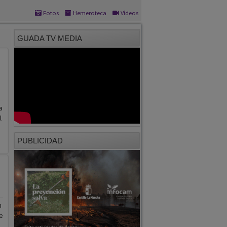
Fotos
Hemeroteca
Vídeos
GUADA TV MEDIA
a
l
PUBLICIDAD
n
e