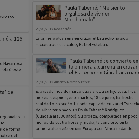
Paula Taberné: “Me siento
orgullosa de vivir en
ación con
Marchamalo”
29/06/2019
Redacción
unió a 125
La primera alcarreña en cruzar el Estrecho ha sido
recibida por el alcalde, Rafael Esteban.
Paula Taberné se convierte en
vo Navarrosa
la primera alcarreña en cruzar
elebró este
el Estrecho de Gibraltar a nad
25/06/2019
Alberto Moreno Pérez
ta’ de
El pasado mes de marzo daba a luz a su hijo Luca. Tres
meses después, este martes, 18 de junio, ha hecho
realidad otro sueño. Ha sido capaz de cruzar el Estrech
de Gibraltar a nado. Es
Paula Taberné Rodríguez
(Guadalajara, 36 años). Su proeza, completada en poco
 regionales. La
menos de cuatro horas y media, la convierte en la
nto
primera alcarreña en unir Europa con África nadando.
el de forma
 noble del