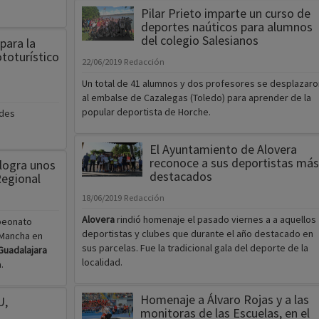
Pilar Prieto imparte un curso de
deportes naúticos para alumnos
del colegio Salesianos
 para la
ototurístico
22/06/2019
Redacción
Un total de 41 alumnos y dos profesores se desplazaro
al embalse de Cazalegas (Toledo) para aprender de la
popular deportista de Horche.
ades
El Ayuntamiento de Alovera
reconoce a sus deportistas más
 logra unos
destacados
Regional
18/06/2019
Redacción
Alovera
rindió homenaje el pasado viernes a a aquellos
mpeonato
deportistas y clubes que durante el año destacado en
 Mancha en
sus parcelas. Fue la tradicional gala del deporte de la
Guadalajara
localidad.
.
Homenaje a Álvaro Rojas y a las
U,
monitoras de las Escuelas, en el