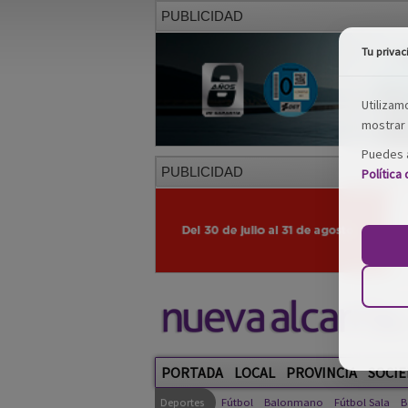
PUBLICIDAD
Tu privac
Utilizam
mostrar 
Puedes a
PUBLICIDAD
Política
PORTADA
LOCAL
PROVINCIA
SOCIE
Deportes
Fútbol
Balonmano
Fútbol Sala
B