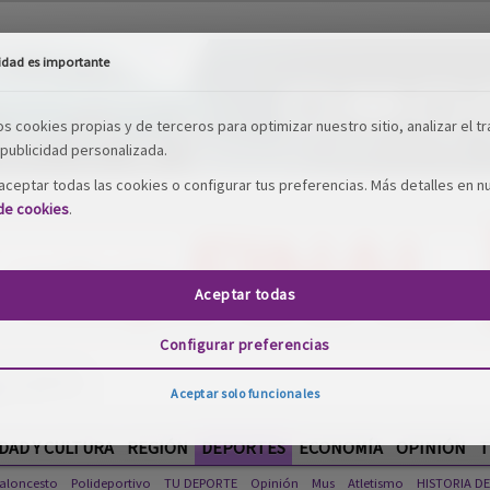
idad es importante
os cookies propias y de terceros para optimizar nuestro sitio, analizar el tr
publicidad personalizada.
ceptar todas las cookies o configurar tus preferencias. Más detalles en n
 de cookies
.
Aceptar todas
Configurar preferencias
Aceptar solo funcionales
DAD Y CULTURA
REGIÓN
DEPORTES
ECONOMÍA
OPINIÓN
T
aloncesto
Polideportivo
TU DEPORTE
Opinión
Mus
Atletismo
HISTORIA D