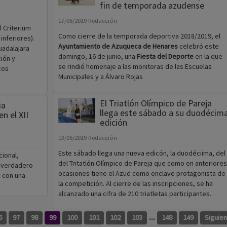
fin de temporada azudense
17/06/2019
Redacción
 Criterium
Como cierre de la temporada deportiva 2018/2019, el
inferiores).
Ayuntamiento de Azuqueca de Henares
celebró este
uadalajara
domingo, 16 de junio, una
Fiesta del Deporte
en la que
ión y
se rindió homenaje a las monitoras de las Escuelas
cos
Municipales y a Álvaro Rojas
El Triatlón Olímpico de Pareja
ia
llega este sábado a su duodécim
n el XII
edición
13/06/2019
Redacción
Este sábado llega una nueva edicón, la duodéciima, del
ional,
del Tritatlón Olímpico de Pareja que como en anteriores
, verdadero
ocasiones tiene el Azud como enclave protagonista de
y con una
la competición. Al cierre de las inscripciones, se ha
alcanzado una cifra de 210 triatletas participantes.
...
6
97
98
99
100
101
102
103
148
149
Siguie