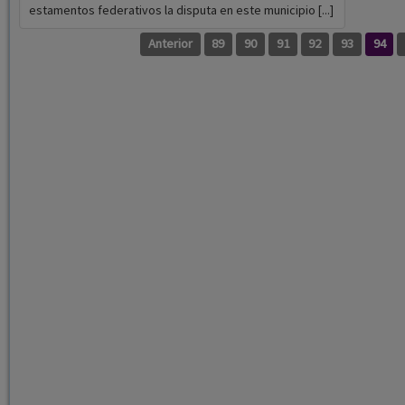
estamentos federativos la disputa en este municipio [...]
Anterior
89
90
91
92
93
94