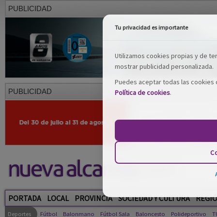
PUBLICIDAD
Tu privacidad es importante
Utilizamos cookies propias y de terc
mostrar publicidad personalizada.
Puedes aceptar todas las cookies o
PUBLICIDAD
Política de cookies
.
Co
PORTADA
LOCAL
PROVINCIA
SOCIEDAD Y CULTURA
REGI
Deportes
Fútbol
Balonmano
Fútbol Sala
Baloncesto
Polideportivo
T