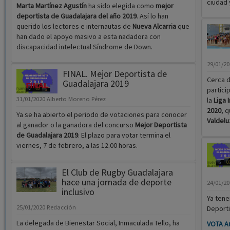
ciudad 
Marta Martínez Agustín
ha sido elegida como
mejor
deportista de Guadalajara del año 2019
. Así lo han
querido los lectores e internautas de
Nueva Alcarria
que
han dado el apoyo masivo a esta nadadora con
discapacidad intelectual Síndrome de Down.
29/01/2
FINAL. Mejor Deportista de
Cerca 
Guadalajara 2019
partici
31/01/2020
Alberto Moreno Pérez
la
Liga 
2020
, 
Ya se ha abierto el periodo de votaciones para conocer
Valdelu
al ganador o la ganadora del concurso
Mejor Deportista
de Guadalajara 2019
. El plazo para votar termina el
viernes, 7 de febrero, a las 12.00 horas.
El Club de Rugby Guadalajara
hace una jornada de deporte
24/01/2
inclusivo
Ya tene
25/01/2020
Redacción
Deporti
La delegada de Bienestar Social, Inmaculada Tello, ha
VOTA A