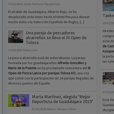
17/02/2020
Javier Pastrana Margüenda
El alcalde de Guadalajara, Alberto Rojo, se ha
Taekw
desplazado este lunes hasta el Hotel Pax para desear
mucho éxito a la Selección Española de Rugby, [...]
10/02/2
Alreded
Una pareja de pescadores
compren
alcarreños se lleva el III Open de
este d
Tolosa
de Cast
12/02/2020
Redacción
Azuque
la pist
La pesca alcarreña está de enhorabuena. La pareja
las cat
formada por los guadalajareños
Alfredo González y
Mario de la Puente
se ha proclamado vencedora del
III
Open de Pesca Lance por parejas Tolosa KO
, una cita
que contó con la participación de 24 parejas llegadas de
diversos puntos de España.
07/02/2
Marta Martínez, elegida ‘Mejor
Este fi
Deportista de Guadalajara 2019’
Guadala
07/02/2020
Alberto Moreno Pérez
discipl