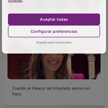
cookies
.
La biblioteca del marqués de Santillana
Aceptar todas
Configurar preferencias
Aceptar solo funcionales
Cuando el Palacio del Infantado estuvo en
París
OTRAS NOTICIAS