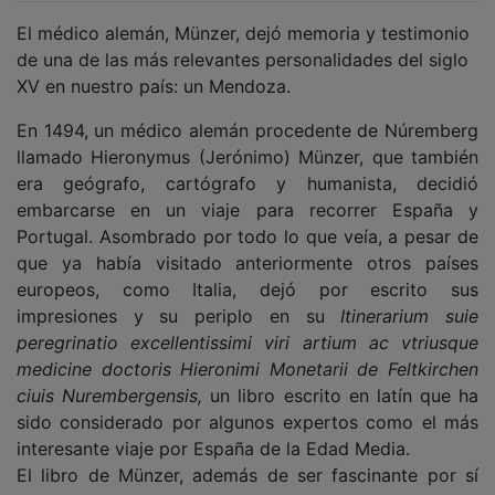
El médico alemán, Münzer, dejó memoria y testimonio
de una de las más relevantes personalidades del siglo
XV en nuestro país: un Mendoza.
En 1494, un médico alemán procedente de Núremberg
llamado Hieronymus (Jerónimo) Münzer, que también
era geógrafo, cartógrafo y humanista, decidió
embarcarse en un viaje para recorrer España y
Portugal. Asombrado por todo lo que veía, a pesar de
que ya había visitado anteriormente otros países
europeos, como Italia, dejó por escrito sus
impresiones y su periplo en su
Itinerarium suie
peregrinatio excellentissimi viri artium ac vtriusque
medicine doctoris Hieronimi Monetarii de Feltkirchen
ciuis Nurembergensis,
un libro escrito en latín que ha
sido considerado por algunos expertos como el más
interesante viaje por España de la Edad Media.
El libro de Münzer, además de ser fascinante por sí
mismo, nos es de gran ayuda para comprender y