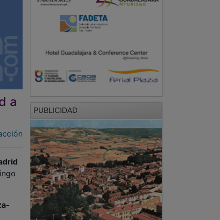
d a
PUBLICIDAD
acción
drid
ingo
za-