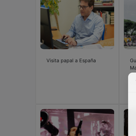
Visita papal a España
Gu
Ma
co
en