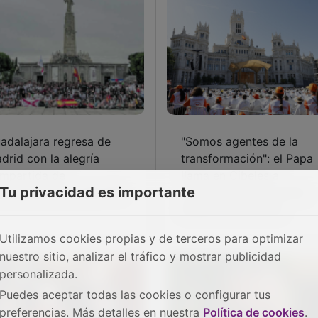
adalajara regresa de
"Somos agentes de la
drid con la alegría
transformación": el Papa
mpartida de
llama en Cibeles a
Tu privacidad es importante
contrarse con León XIV
construir el bien común
desde la Eucaristía
Utilizamos cookies propias y de terceros para optimizar
nuestro sitio, analizar el tráfico y mostrar publicidad
personalizada.
Puedes aceptar todas las cookies o configurar tus
preferencias. Más detalles en nuestra
Política de cookies
.