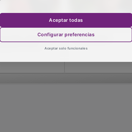
Aceptar todas
Configurar preferencias
rcía-Page: "Santidad, le
Visitas papales
cesitamos mucho"
Aceptar solo funcionales