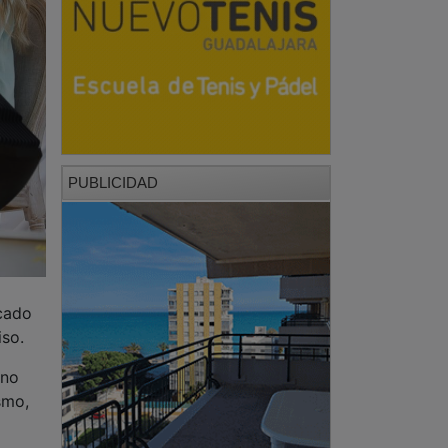
PUBLICIDAD
rcado
iso.
ino
smo,