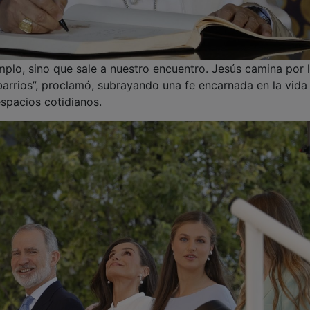
plo, sino que sale a nuestro encuentro. Jesús camina por 
s barrios”, proclamó, subrayando una fe encarnada en la vida
espacios cotidianos.