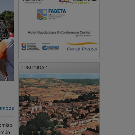
PUBLICIDAD
a
ampos
romiso
común