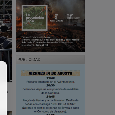
PUBLICIDAD
”,
ambre
una