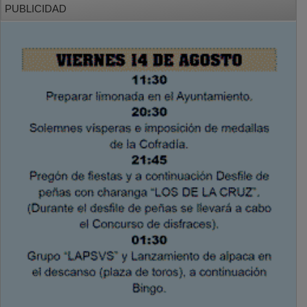
Aviso Legal
Política de Privacidad
Politica de Cookies
Mas informacion sobre las cookies
BASES CONCURSO FOTOGRAFÍA LAVANDA
OTROS ENLACES
Sistemas Integrales Cualificados
Entrada Bloggers
Aviso Legal
Configuración de Cookies
Empleo Trabajando.es
Tiempo: 0.2126 seg., Memoria Usada: 0.94 MB
Diseño web
Inweb
© 2015 - 2026
Volver arriba