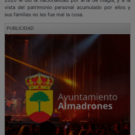
sus familias no les fue mal la cosa.
PUBLICIDAD
Lo que más me pasma de todo esto es que haya gente
que se hace la sorprendida, quién lo iba a imaginar,
cómo íbamos a sospechar, me deja de piedra…, como
si nada se hubiera venido anunciando desde hace
años. Es normal, visto lo visto con M. Rajoy, que
Zapatero confundiera inviolabilidad con impunidad,
pese a que la primera tampoco le aplicaba, pero su
rastro era tan grande, se sabían tantas cosas, que lo
sorprendente es que no fuera investigado antes.
Cuando hace un año se retiró una placa en una sede
provincial del PSOE porque fue inaugurada por Santos
Cerdán, me pregunté -disculpen la autorreferencia-
qué pasaría cuando cayeran otros nombres que
estaban ya en el horizonte. Hace un año. Y hace
medio, en diciembre, también anuncié que “lo de