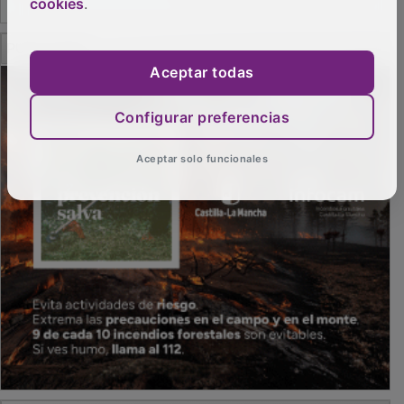
cookies
.
PUBLICIDAD
Aceptar todas
PUBLICIDAD
Configurar preferencias
Aceptar solo funcionales
SECCIONES
Local
Provincia
Sociedad y Cultura
Región
Deportes
Economía
Opinión
NUEVA ALCARRIA
Quiénes somos
MÁS INFORMACIÓN