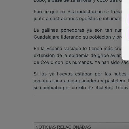
Lobo, a base de zanahoria y coco tras dos 
Parece que en esta industria no se frenan l
junto a castraciones egoístas e inhumanas.
La gallinas ponedoras ya son tan numer
Guadalajara liderando su población y prod
En la España vaciada lo tienen más crudo.
extensión de la epidemia de gripe aviar a
de Covid con los humanos. Ya han sido sacr
Si los ya huevos estaban por las nubes,
aventura una amiga panadera y pastelera.
se cambiaba por un kilo de chuletas. Todav
NOTICIAS RELACIONADAS