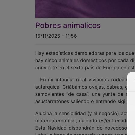
Pobres animalicos
15/11/2025 - 11:56
Hay estadísticas demoledoras para los que 
hay cinco animales domésticos por cada die
convierte en el sexto país de Europa en est
En mi infancia rural vivíamos rodeados d
autárquica. Criábamos ovejas, cabras, gall
semovientes “de casa”: una yunta de mula
asustarratones saliendo o entrando sigilosos
Alucina la sensibilidad (y el negocio) actua
materpaternofilial, cuidadores/entrenadore
Esta Navidad dispondrán de novedosos tu