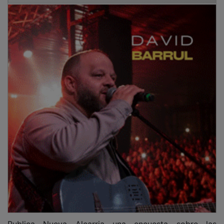
Publica Nueva Alcarria una encuesta sobre las
prospectivas electorales a nivel municipal y
autonómico. Es muy pronto, y como toda encuesta no
es más que una foto del momento en que fue
realizada. No aparece el efecto ZP, que será
coyuntural, aunque sí el de la zona azul, que también
lo es. Ya veremos qué queda entonces y qué otras
cosas aparecen por el camino. Sí hay algunas cosas
claras: que el desgaste del gobierno municipal es para
el PP y no para Vox, algo que debería hacer
reflexionar a los primeros, que el voto a la izquierda
del PSOE no irá mucho más allá de lo que hay ahora si
se divide en dos o tres grupos, que la opción de
Alberto Rojo sigue teniendo tirón y, en definitiva, que
queda tiempo, mucho tiempo.
PUBLICIDAD