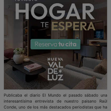
Conde, uno de los más destacados periodistas que ha
dado esta provincia, a Juan Jesús González,
catedrático de Sociología en la UNED, uno de los
analistas electorales más finos, rigurosos y acertados
que hemos tenido nunca. Decía el entrevistado que “al
Gobierno de Sánchez no lo tumbará la corrupción,
sino el coste de la vida”. Así ha sido siempre. Los
gobiernos, en España, no caen por la corrupción, sino
cuando la economía se pone cuesta arriba. Les pasó a
González, en los años 90, y a Zapatero, incapaz de
hacer frente a la crisis. Rajoy, de no haber perdido la
moción de censura, tampoco hubiera sido desalojado
por la sentencia del caso Gürtel. Los españoles, nos
pongamos como nos pongamos, sólo estamos por el
cambio cuando la realidad afecta a nuestro bolsillo.
Serán, por tanto, la inflación y el problema de la
vivienda; no la corrupción de estas semanas, que
dentro de un año serán un lejano eco casi apagado.