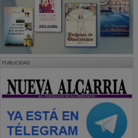
SECCIONES
Local
Provincia
Sociedad y Cultura
Región
Deportes
Economía
Opinión
NUEVA ALCARRIA
Quiénes somos
MÁS INFORMACIÓN
Aviso Legal
Política de Privacidad
Politica de Cookies
Mas informacion sobre las cookies
BASES CONCURSO FOTOGRAFÍA LAVANDA
OTROS ENLACES