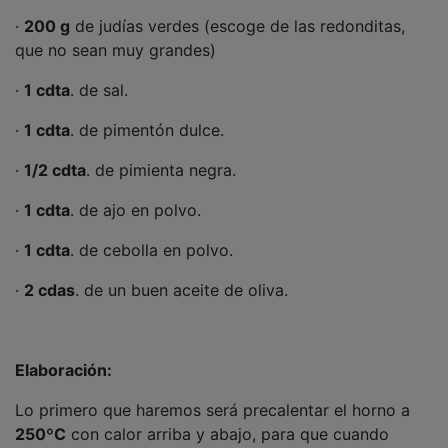
que no sean muy grandes)
·
1 cdta
. de sal.
·
1 cdta
. de pimentón dulce.
·
1/2 cdta
. de pimienta negra.
·
1 cdta
. de ajo en polvo.
·
1 cdta
. de cebolla en polvo.
·
2 cdas
. de un buen aceite de oliva.
Elaboración:
Lo primero que haremos será precalentar el horno a
250ºC
con calor arriba y abajo, para que cuando
metamos nuestras judías cojan ese punto crujiente tan