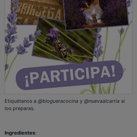
Etiquétanos a
@blogueracocina
y
@nuevaalcarria
si
los preparas.
Ingredientes
:
·
200 g
de judías verdes (escoge de las redonditas,