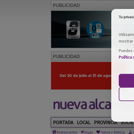
PUBLICIDAD
Tu privac
Utilizam
mostrar 
Puedes a
PUBLICIDAD
Política
PORTADA
LOCAL
PROVINCIA
SOCIE
Restaurantes
Viajes
Salud y Belleza
C