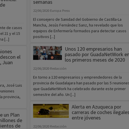
semanas
 de
22/06/2020
Europa Press
El consejero de Sanidad del Gobierno de Castilla-La
Mancha, Jesús Fernández Sanz, ha revelado que los
nte de casos
equipos de Enfermería formados para detectar casos
l 21 y el 15
positivos [...]
 [...]
Unos 120 empresarios han
niones
pasado por GuadaNetWork e
ldescon el
los primeros meses de 2020
, Juan
22/06/2020
Redacción
En torno a 120 empresarios y emprendedores de la
provincia de Guadalajara han pasado por las 5 reunione
ra, José Luis
que GuadaNetWork ha celebrado durante este primer
euniones
semestre del año. Un [...]
a provincia,
Alerta en Azuqueca por
carreras de coches ilegale
e un Plan
entre jóvenes
millones de
ientos de
22/06/2020
Redacción