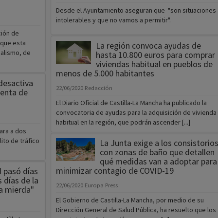
Desde el Ayuntamiento aseguran que "son situaciones
intolerables y que no vamos a permitir".
ción de
 que esta
La región convoca ayudas de
alismo, de
hasta 10.800 euros para comprar
viviendas habitual en pueblos de
menos de 5.000 habitantes
 desactiva
22/06/2020
Redacción
venta de
El Diario Oficial de Castilla-La Mancha ha publicado la
convocatoria de ayudas para la adquisición de vivienda
habitual en la región, que podrán ascender [...]
ara a dos
to de tráfico
La Junta exige a los consistorio
con zonas de baño que detallen
qué medidas van a adoptar para
minimizar contagio de COVID-19
d pasó días
 días de la
22/06/2020
Europa Press
a mierda"
El Gobierno de Castilla-La Mancha, por medio de su
Dirección General de Salud Pública, ha resuelto que los