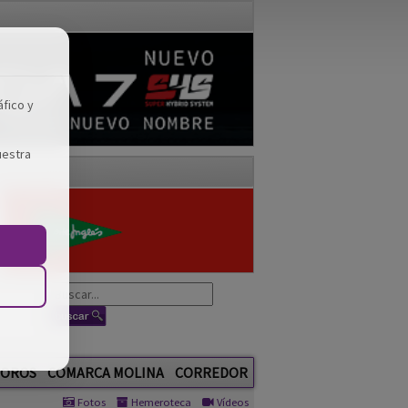
áfico y
uestra
OROS
COMARCA MOLINA
CORREDOR
Fotos
Hemeroteca
Vídeos