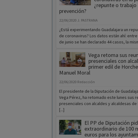
¿repunte o trabajo
prevención?
22/06/2020
J. PASTRANA
¿Está experimentando Guadalajara un repu
de coronavirus? Los datos están ahí: entre e
de junio se han declarado 44 casos, la misma
Vega retoma sus reu
presenciales con alca
primer edil de Horche
Manuel Moral
22/06/2020
Redacción
El presidente de la Diputación de Guadalaja
Vega Pérez, ha retomado este lunes sus r
presenciales con alcaldes y alcaldesas de l
[...]
El PP de Diputación pid
extraordinario de 100 
euros para los ayuntam