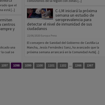
stilla-La
consistorios de la región con zonas [...]
rado que el
 está [...]
C-LM iniciará la próxima
semana un estudio de
seroprevalencia para
ermiten
detectar el nivel de inmunidad de sus
a centros
ciudadanos
iempre y
22/06/2020
Europa Press
El consejero de Sanidad del Gobierno de Castilla-La
ublicado una
Mancha, Jesús Fernández Sanz, ha avanzado que la
 la cual se
próxima semana arrancará en la Comunidad Aut&[...]
...
1097
1098
1099
1100
1101
1102
1366
1367