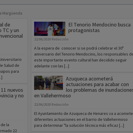
ana Margüenda
al de
El Tenorio Mendocino busca
o TC y un
protagonistas
nvencional
22/06/2020
Redacción
A la espera de conocer si se podrá celebrar el 30º
aniversario del Tenorio Mendocino, los responsables d
Universitario
este importante evento cultural han decidido seguir
de Salud de
adelante con las [...]
quipos para
.]
Azuqueca acometerá
actuaciones para acabar con
 11 nuevos
los problemas de inundacione
ovincia y no
en Vallehermoso
22/06/2020
Redacción
El Ayuntamiento de Azuqueca de Henares va a acomete
diferentes actuaciones en el barrio de Vallehermoso
 de la
para determinar "la solución técnica más eficaz [...]
firmado 22