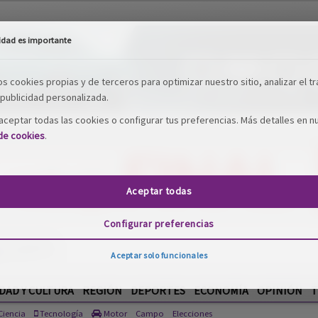
idad es importante
os cookies propias y de terceros para optimizar nuestro sitio, analizar el tr
publicidad personalizada.
ceptar todas las cookies o configurar tus preferencias. Más detalles en n
 de cookies
.
Aceptar todas
Configurar preferencias
Aceptar solo funcionales
DAD Y CULTURA
REGIÓN
DEPORTES
ECONOMÍA
OPINIÓN
T
iencia
Tecnología
Motor
Campo
Elecciones