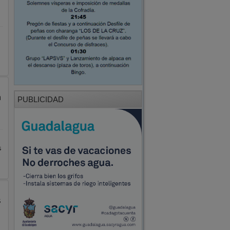
n
PUBLICIDAD
s
s