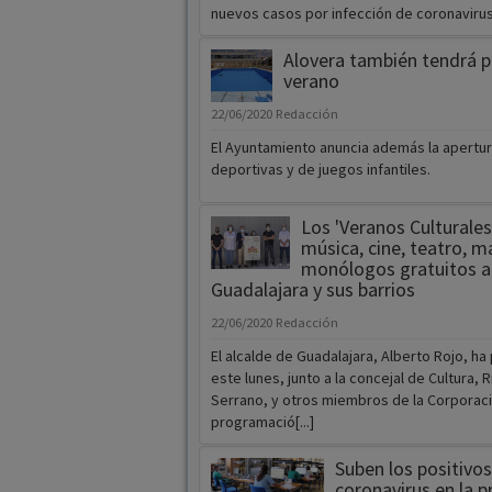
nuevos casos por infección de coronavirus [
Alovera también tendrá p
verano
22/06/2020
Redacción
El Ayuntamiento anuncia además la apertu
deportivas y de juegos infantiles.
Los 'Veranos Culturales
música, cine, teatro, ma
monólogos gratuitos a
Guadalajara y sus barrios
22/06/2020
Redacción
El alcalde de Guadalajara, Alberto Rojo, h
este lunes, junto a la concejal de Cultura, 
Serrano, y otros miembros de la Corporaci
programació[...]
Suben los positivos
coronavirus en la p