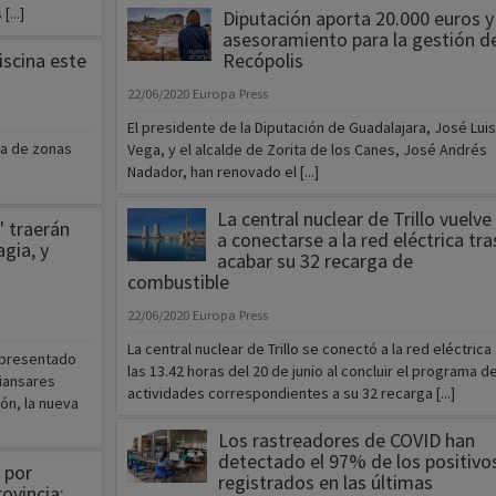
...]
Diputación aporta 20.000 euros y
asesoramiento para la gestión d
iscina este
Recópolis
22/06/2020
Europa Press
El presidente de la Diputación de Guadalajara, José Luis
ra de zonas
Vega, y el alcalde de Zorita de los Canes, José Andrés
Nadador, han renovado el [...]
La central nuclear de Trillo vuelve
' traerán
a conectarse a la red eléctrica tra
gia, y
acabar su 32 recarga de
combustible
22/06/2020
Europa Press
La central nuclear de Trillo se conectó a la red eléctrica 
a presentado
las 13.42 horas del 20 de junio al concluir el programa d
Riansares
actividades correspondientes a su 32 recarga [...]
ón, la nueva
Los rastreadores de COVID han
detectado el 97% de los positivo
 por
registrados en las últimas
rovincia: