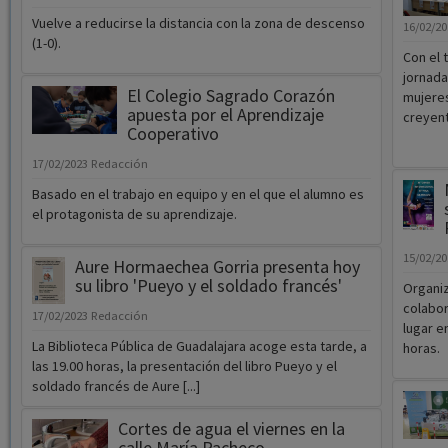
Vuelve a reducirse la distancia con la zona de descenso
16/02/2
(1-0).
Con el t
jornada
El Colegio Sagrado Corazón
mujeres
apuesta por el Aprendizaje
creyent
Cooperativo
17/02/2023
Redacción
Basado en el trabajo en equipo y en el que el alumno es
el protagonista de su aprendizaje.
15/02/2
Aure Hormaechea Gorria presenta hoy
su libro 'Pueyo y el soldado francés'
Organiz
colabor
17/02/2023
Redacción
lugar e
La Biblioteca Pública de Guadalajara acoge esta tarde, a
horas.
las 19.00 horas, la presentación del libro Pueyo y el
soldado francés de Aure [...]
Cortes de agua el viernes en la
calle María Pacheco