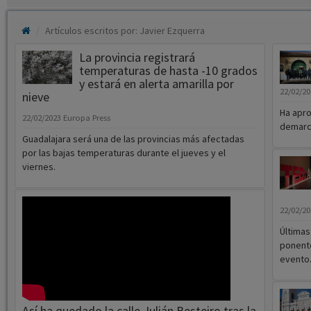
Artículos escritos por: Javier Ezquerra
La provincia registrará
temperaturas de hasta -10 grados
y estará en alerta amarilla por
22/02/2
nieve
Ha apro
22/02/2023
Europa Press
demarc
Guadalajara será una de las provincias más afectadas
por las bajas temperaturas durante el jueves y el
viernes.
22/02/2
Últimas
ponente
evento
Así ha quedado la calle Julián Besteiro tras la