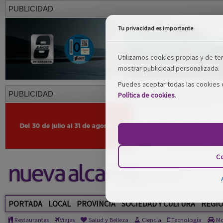
PUBLICIDAD
Tu privacidad es importante
Utilizamos cookies propias y de terc
mostrar publicidad personalizada.
Puedes aceptar todas las cookies o
PUBLICIDAD
Política de cookies
.
Co
PORTADA
LOCAL
PROVINCIA
SOCIEDAD Y CULTURA
REGI
Restaurantes
Viajes
Salud y Belleza
Ciencia
Tecnología
Mo