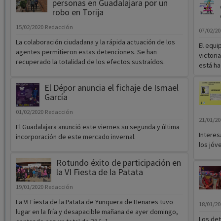
personas en Guadalajara por un
robo en Torija
15/02/2020
Redacción
07/02/2
La colaboración ciudadana y la rápida actuación de los
El equi
agentes permitieron estas detenciones. Se han
victori
recuperado la totalidad de los efectos sustraídos.
está ha
El Dépor anuncia el fichaje de Ismael
García
01/02/2020
Redacción
21/01/2
El Guadalajara anunció este viernes su segunda y última
Interes
incorporación de este mercado invernal.
los jóv
Rotundo éxito de participación en
la VI Fiesta de la Patata
19/01/2020
Redacción
La VI Fiesta de la Patata de Yunquera de Henares tuvo
18/01/2
lugar en la fría y desapacible mañana de ayer domingo,
Los det