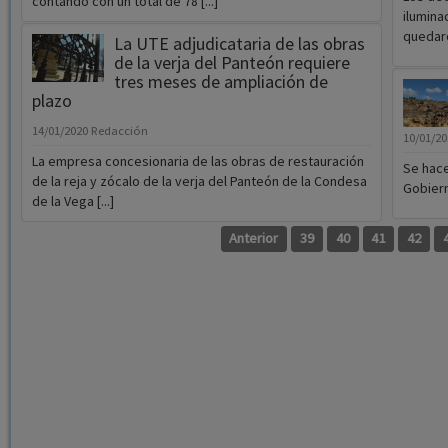
contando con un total de 78 [...]
ilumina
quedaro
La UTE adjudicataria de las obras
de la verja del Panteón requiere
tres meses de ampliación de
plazo
14/01/2020
Redacción
10/01/2
La empresa concesionaria de las obras de restauración
Se hace
de la reja y zócalo de la verja del Panteón de la Condesa
Gobiern
de la Vega [...]
Anterior
39
40
41
42