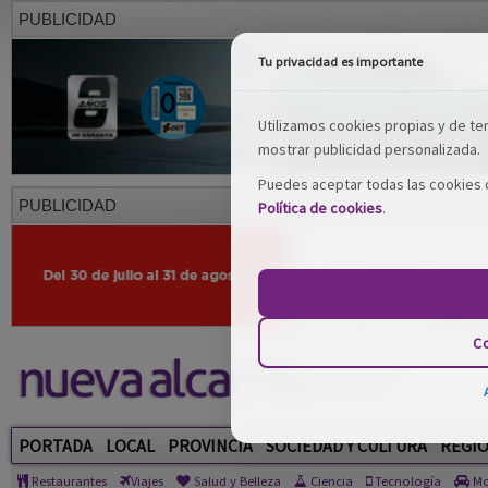
PUBLICIDAD
Tu privacidad es importante
Utilizamos cookies propias y de terc
mostrar publicidad personalizada.
Puedes aceptar todas las cookies o
PUBLICIDAD
Política de cookies
.
Co
PORTADA
LOCAL
PROVINCIA
SOCIEDAD Y CULTURA
REGI
Restaurantes
Viajes
Salud y Belleza
Ciencia
Tecnología
Mo