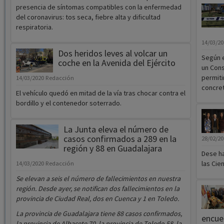
presencia de síntomas compatibles con la enfermedad
del coronavirus: tos seca, fiebre alta y dificultad
respiratoria.
14/03/2
Dos heridos leves al volcar un
Según 
coche en la Avenida del Ejército
un Cons
permiti
14/03/2020
Redacción
concre
El vehículo quedó en mitad de la vía tras chocar contra el
bordillo y el contenedor soterrado.
La Junta eleva el número de
casos confirmados a 289 en la
28/02/2
región y 88 en Guadalajara
Dese ha
las Cie
14/03/2020
Redacción
Se elevan a seis el número de fallecimientos en nuestra
región. Desde ayer, se notifican dos fallecimientos en la
provincia de Ciudad Real, dos en Cuenca y 1 en Toledo.
La provincia de Guadalajara tiene 88 casos confirmados,
encue
la provincia de Albacete 70, la provincia de Toledo 58, la