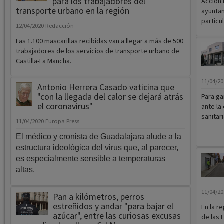
para los trabajadores del
Acción 
transporte urbano en la región
ayunta
particu
12/04/2020
Redacción
Las 1.100 mascarillas recibidas van a llegar a más de 500
trabajadores de los servicios de transporte urbano de
Castilla-La Mancha.
11/04/2
Antonio Herrera Casado vaticina que
"con la llegada del calor se dejará atrás
Para ga
el coronavirus"
ante la
sanitar
11/04/2020
Europa Press
El médico y cronista de Guadalajara alude a la
estructura ideológica del virus que, al parecer,
es especialmente sensible a temperaturas
altas.
11/04/2
Pan a kilómetros, perros
estreñidos y andar "para bajar el
En la r
azúcar", entre las curiosas excusas
de las 