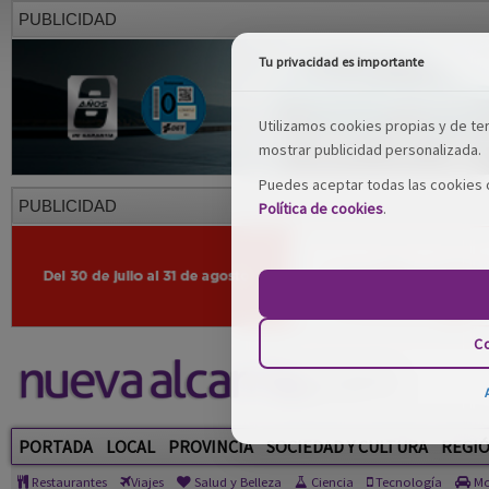
PUBLICIDAD
Tu privacidad es importante
Utilizamos cookies propias y de terc
mostrar publicidad personalizada.
Puedes aceptar todas las cookies o
PUBLICIDAD
Política de cookies
.
Co
PORTADA
LOCAL
PROVINCIA
SOCIEDAD Y CULTURA
REGI
Restaurantes
Viajes
Salud y Belleza
Ciencia
Tecnología
Mo