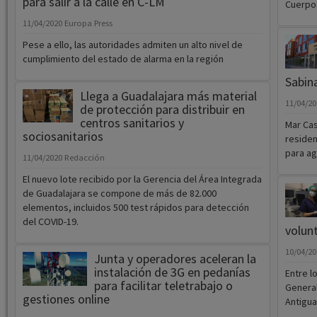
para salir a la calle en C-LM
Cuerpo
11/04/2020
Europa Press
Pese a ello, las autoridades admiten un alto nivel de
cumplimiento del estado de alarma en la región
Sabin
Llega a Guadalajara más material
11/04/2
de protección para distribuir en
centros sanitarios y
Mar Cas
sociosanitarios
residen
para ag
11/04/2020
Redacción
El nuevo lote recibido por la Gerencia del Área Integrada
de Guadalajara se compone de más de 82.000
elementos, incluidos 500 test rápidos para detección
del COVID-19.
volunt
10/04/2
Junta y operadores aceleran la
instalación de 3G en pedanías
Entre l
para facilitar teletrabajo o
General
gestiones online
Antigua