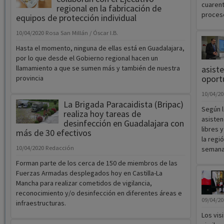
cuarent
regional en la fabricación de
proceso
equipos de protección individual
10/04/2020
Rosa San Millán / Óscar I.B.
Hasta el momento, ninguna de ellas está en Guadalajara,
por lo que desde el Gobierno regional hacen un
llamamiento a que se sumen más y también de nuestra
asist
oport
provincia
10/04/2
La Brigada Paracaidista (Bripac)
Según l
realiza hoy tareas de
asisten
desinfección en Guadalajara con
libres 
más de 30 efectivos
la regi
10/04/2020
Redacción
semana
Forman parte de los cerca de 150 de miembros de las
Fuerzas Armadas desplegados hoy en Castilla-La
Mancha para realizar cometidos de vigilancia,
reconocimiento y/o desinfección en diferentes áreas e
09/04/2
infraestructuras.
Los vis