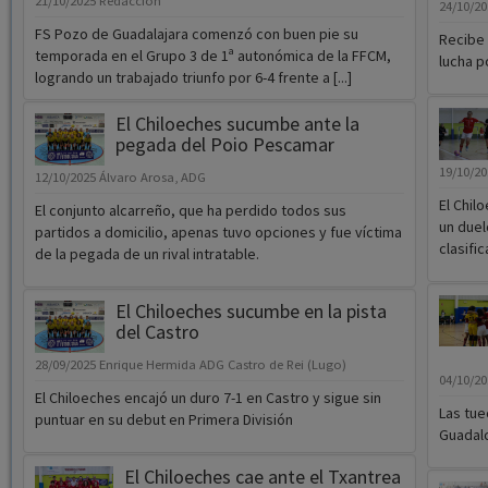
21/10/2025
Redacción
24/10/2
FS Pozo de Guadalajara comenzó con buen pie su
Recibe 
temporada en el Grupo 3 de 1ª autonómica de la FFCM,
lucha p
logrando un trabajado triunfo por 6-4 frente a [...]
El Chiloeches sucumbe ante la
pegada del Poio Pescamar
19/10/2
12/10/2025
Álvaro Arosa, ADG
El Chil
El conjunto alcarreño, que ha perdido todos sus
un duel
partidos a domicilio, apenas tuvo opciones y fue víctima
clasifi
de la pegada de un rival intratable.
El Chiloeches sucumbe en la pista
del Castro
28/09/2025
Enrique Hermida ADG Castro de Rei (Lugo)
04/10/2
El Chiloeches encajó un duro 7-1 en Castro y sigue sin
Las tue
puntuar en su debut en Primera División
Guadalc
El Chiloeches cae ante el Txantrea