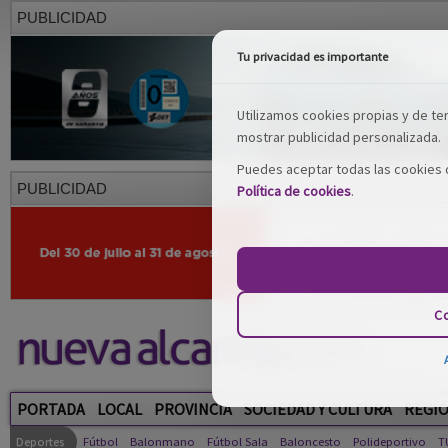
PUBLICIDAD
Tu privacidad es importante
Utilizamos cookies propias y de terc
mostrar publicidad personalizada.
Puedes aceptar todas las cookies o
PUBLICIDAD
Política de cookies
.
Co
PORTADA
LOCAL
PROVINCIA
SOCIEDAD Y CULTURA
REGI
Deportes
Fútbol
Balonmano
Fútbol Sala
Baloncesto
Polideportivo
T