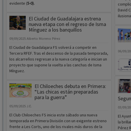
evidente (
5-0).
complic
David C
ilusion
El Ciudad de Guadalajara estrena
nueva etapa con el regreso de Isma
Mínguez a los banquillos
09/09/2025
Alberto Moreno Pérez
El Ciudad de Guadalajara FS volverá a competir en
06/09/2
Tercera RFEF. Tras el descenso de la pasada temporada,
los alcarreños regresan a la nueva categoría e inician un
proyecto que supone la vuelta a las canchas de Isma
Mínguez.
El Chiloeches debuta en Primera:
“Las chicas están preparadas
para la guerra”
Segu
05/09/2025
J.E.
03/09/2
El Club Chiloeches FS inicia este sábado una nueva
El Ayun
temporada en Primera División con un exigente estreno
la bril
frente a Les Corts, uno de los rivales más duros de la
Pérez R