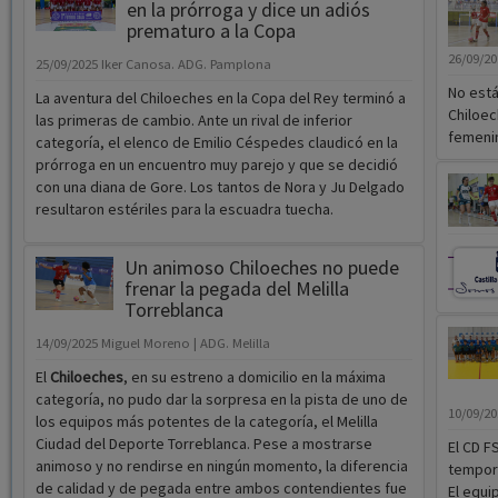
en la prórroga y dice un adiós
prematuro a la Copa
26/09/2
25/09/2025
Iker Canosa. ADG. Pamplona
No está
La aventura del Chiloeches en la Copa del Rey terminó a
Chiloec
las primeras de cambio. Ante un rival de inferior
femenino
categoría, el elenco de Emilio Céspedes claudicó en la
prórroga en un encuentro muy parejo y que se decidió
con una diana de Gore. Los tantos de Nora y Ju Delgado
resultaron estériles para la escuadra tuecha.
Un animoso Chiloeches no puede
frenar la pegada del Melilla
Torreblanca
14/09/2025
Miguel Moreno | ADG. Melilla
El
Chiloeches
, en su estreno a domicilio en la máxima
categoría, no pudo dar la sorpresa en la pista de uno de
10/09/2
los equipos más potentes de la categoría, el Melilla
Ciudad del Deporte Torreblanca. Pese a mostrarse
El CD F
animoso y no rendirse en ningún momento, la diferencia
tempora
de calidad y de pegada entre ambos contendientes fue
El equi