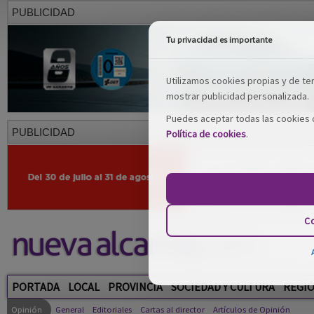
PUBLICIDAD
Tu privacidad es importante
Utilizamos cookies propias y de terc
mostrar publicidad personalizada.
Puedes aceptar todas las cookies o
PUBLICIDAD
Política de cookies
.
Co
PORTADA
LOCAL
PROVINCIA
SOCIEDAD Y CULTURA
REGI
Opinión
General
Editoriales
Cartas al director
Artículos de Opinión