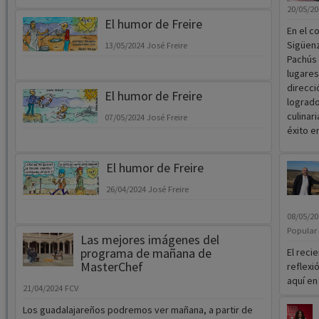
20/05/2
El humor de Freire
En el c
Sigüenz
13/05/2024
José Freire
Pachús 
lugares
direcci
El humor de Freire
logrado
culinar
07/05/2024
José Freire
éxito e
El humor de Freire
26/04/2024
José Freire
08/05/2
Popular
Las mejores imágenes del
programa de mañana de
El reci
MasterChef
reflexi
aquí en
21/04/2024
FCV
Los guadalajareños podremos ver mañana, a partir de