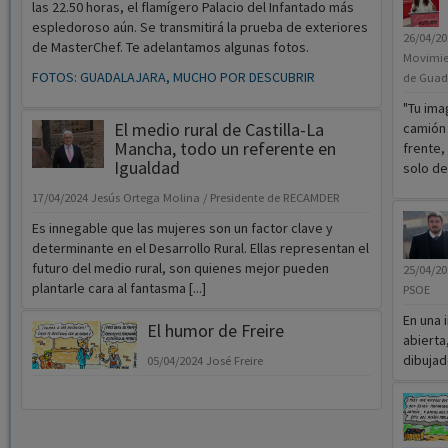
las 22.50 horas, el flamígero Palacio del Infantado más
espledoroso aún. Se transmitirá la prueba de exteriores
26/04/2
de MasterChef. Te adelantamos algunas fotos.
Movimien
FOTOS: GUADALAJARA, MUCHO POR DESCUBRIR
de Guad
"Tu ima
El medio rural de Castilla-La
camión 
Mancha, todo un referente en
frente,
Igualdad
solo de
17/04/2024
Jesús Ortega Molina / Presidente de RECAMDER
Es innegable que las mujeres son un factor clave y
determinante en el Desarrollo Rural. Ellas representan el
futuro del medio rural, son quienes mejor pueden
25/04/2
plantarle cara al fantasma [...]
PSOE
En una 
El humor de Freire
abierta
dibujado
05/04/2024
José Freire