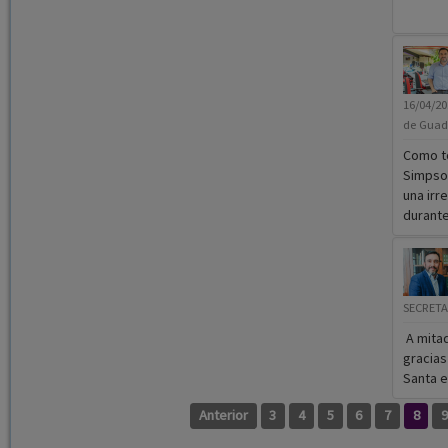
16/04/2
de Guad
Como to
Simpson
una irr
durante 
SECRETA
A mita
gracias
Santa e
Anterior
3
4
5
6
7
8