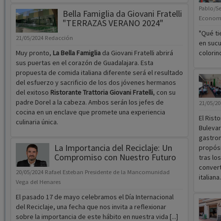
Pablo/Se
Bella Famiglia da Giovani Fratelli
Economi
"TERRAZAS VERANO 2024"
"Qué ti
21/05/2024
Redacción
en sucu
Muy pronto,
La Bella Famiglia
da Giovani Fratelli abrirá
colorin
sus puertas en el corazón de Guadalajara. Esta
propuesta de comida italiana diferente será el resultado
del esfuerzo y sacrificio de los dos jóvenes hermanos
del exitoso
Ristorante Trattoria Giovani Fratelli
, con su
padre Dorel a la cabeza. Ambos serán los jefes de
21/05/2
cocina en un enclave que promete una experiencia
El Risto
culinaria única.
Bulevar
gastron
La Importancia del Reciclaje: Un
propósi
Compromiso con Nuestro Futuro
tras lo
convert
20/05/2024
Rafael Esteban Presidente de la Mancomunidad
italiana.
Vega del Henares
El pasado 17 de mayo celebramos el Día Internacional
del Reciclaje, una fecha que nos invita a reflexionar
sobre la importancia de este hábito en nuestra vida [...]