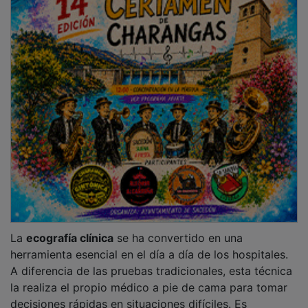
decisiones rápidas en situaciones difíciles. Es
especialmente valiosa para diagnosticar de forma
precoz problemas como la
insuficiencia cardiaca
,
dificultades respiratorias graves o estados de shock,
donde ganar unos minutos es fundamental para la
seguridad del paciente.
PUBLICIDAD