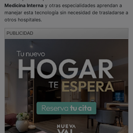
Medicina Interna
y otras especialidades aprendan a
manejar esta tecnología sin necesidad de trasladarse a
otros hospitales.
PUBLICIDAD
Hasta ahora, muchos especialistas en formación tenían
que rotar por centros externos para perfeccionar el
uso de los ultrasonidos. Con esta acreditación, el
equipo liderado por los doctores
José Manuel Machín
Lázaro
y
Javier Hergueta González
certifica que el
hospital alcarreño cumple con todos los requisitos
técnicos, de volumen de pacientes y de supervisión
necesarios para enseñar esta disciplina desde casa.
PUBLICIDAD