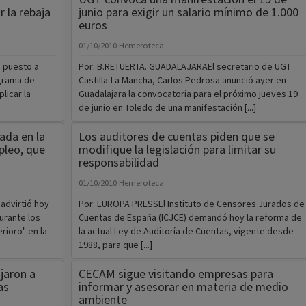
 la rebaja
junio para exigir un salario mínimo de 1.000
euros
01/10/2010
Hemeroteca
a puesto a
Por: B.RETUERTA. GUADALAJARAEl secretario de UGT
grama de
Castilla-La Mancha, Carlos Pedrosa anunció ayer en
licar la
Guadalajara la convocatoria para el próximo jueves 19
de junio en Toledo de una manifestación [...]
jada en la
Los auditores de cuentas piden que se
pleo, que
modifique la legislación para limitar su
responsabilidad
01/10/2010
Hemeroteca
advirtió hoy
Por: EUROPA PRESSEl Instituto de Censores Jurados de
urante los
Cuentas de España (ICJCE) demandó hoy la reforma de
ioro" en la
la actual Ley de Auditoría de Cuentas, vigente desde
1988, para que [...]
ajaron a
CECAM sigue visitando empresas para
as
informar y asesorar en materia de medio
ambiente