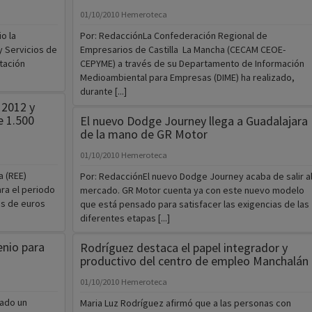
01/10/2010
Hemeroteca
o la
Por: RedacciónLa Confederación Regional de
 Servicios de
Empresarios de Castilla  La Mancha (CECAM CEOE-
tación
CEPYME) a través de su Departamento de Información
Medioambiental para Empresas (DIME) ha realizado,
durante [...]
 2012 y
e 1.500
El nuevo Dodge Journey llega a Guadalajara
de la mano de GR Motor
01/10/2010
Hemeroteca
 (REE)
Por: RedacciónEl nuevo Dodge Journey acaba de salir a
ra el periodo
mercado. GR Motor cuenta ya con este nuevo modelo
es de euros
que está pensado para satisfacer las exigencias de las
diferentes etapas [...]
enio para
Rodríguez destaca el papel integrador y
productivo del centro de empleo Manchalán
01/10/2010
Hemeroteca
mado un
Maria Luz Rodríguez afirmó que a las personas con