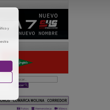
áfico y
uestra
OROS
COMARCA MOLINA
CORREDOR
Fotos
Hemeroteca
Vídeos