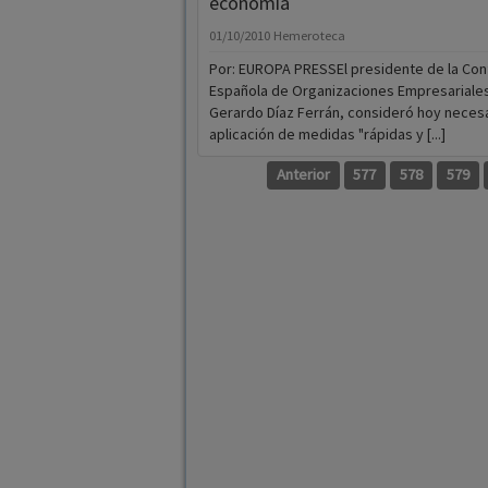
economía
01/10/2010
Hemeroteca
Por: EUROPA PRESSEl presidente de la Co
Española de Organizaciones Empresariales
Gerardo Díaz Ferrán, consideró hoy necesa
aplicación de medidas "rápidas y [...]
Anterior
577
578
579