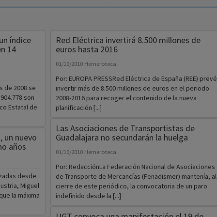
un índice
Red Eléctrica invertirá 8.500 millones de
en 14
euros hasta 2016
01/10/2010
Hemeroteca
Por: EUROPA PRESSRed Eléctrica de España (REE) prevé
s de 2008 se
invertir más de 8.500 millones de euros en el periodo
 904.778 son
2008-2016 para recoger el contenido de la nueva
co Estatal de
planificación [...]
Las Asociaciones de Transportistas de
%, un nuevo
Guadalajara no secundarán la huelga
cho años
01/10/2010
Hemeroteca
Por: RedacciónLa Federación Nacional de Asociaciones
nzadas desde
de Transporte de Mercancías (Fenadismer) mantenía, al
ustria, Miguel
cierre de este periódico, la convocatoria de un paro
que la máxima
indefinido desde la [...]
UGT convoca una manifestación el 19 de