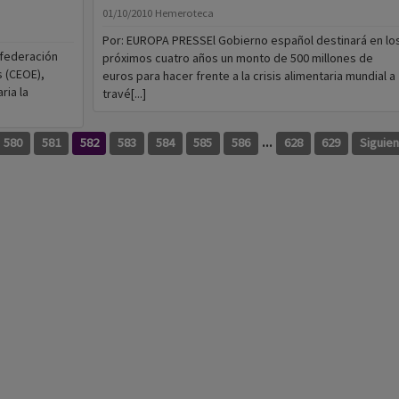
01/10/2010
Hemeroteca
Por: EUROPA PRESSEl Gobierno español destinará en lo
nfederación
próximos cuatro años un monto de 500 millones de
 (CEOE),
euros para hacer frente a la crisis alimentaria mundial a
ria la
travé[...]
...
580
581
582
583
584
585
586
628
629
Siguie