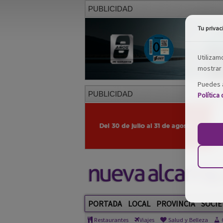
PUBLICIDAD
Tu privac
Utilizam
mostrar 
Puedes a
PUBLICIDAD
Política
PORTADA
LOCAL
PROVINCIA
SOCIE
Restaurantes
Viajes
Salud y Belleza
C