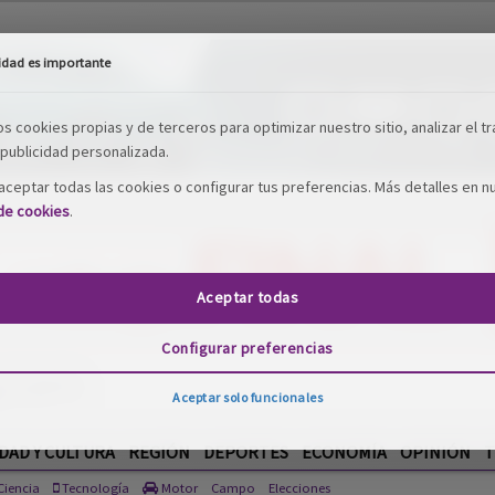
idad es importante
os cookies propias y de terceros para optimizar nuestro sitio, analizar el tr
publicidad personalizada.
ceptar todas las cookies o configurar tus preferencias. Más detalles en n
 de cookies
.
Aceptar todas
Configurar preferencias
Aceptar solo funcionales
DAD Y CULTURA
REGIÓN
DEPORTES
ECONOMÍA
OPINIÓN
T
iencia
Tecnología
Motor
Campo
Elecciones