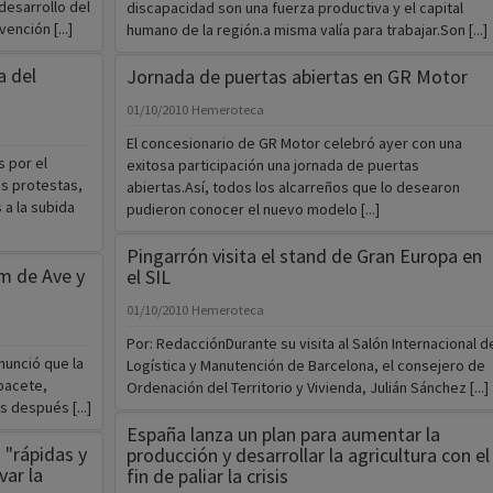
desarrollo del
discapacidad son una fuerza productiva y el capital
ención [...]
humano de la región.a misma valía para trabajar.Son [...]
a del
Jornada de puertas abiertas en GR Motor
01/10/2010
Hemeroteca
El concesionario de GR Motor celebró ayer con una
 por el
exitosa participación una jornada de puertas
s protestas,
abiertas.Así, todos los alcarreños que lo desearon
a la subida
pudieron conocer el nuevo modelo [...]
Pingarrón visita el stand de Gran Europa en
m de Ave y
el SIL
01/10/2010
Hemeroteca
Por: RedacciónDurante su visita al Salón Internacional d
nunció que la
Logística y Manutención de Barcelona, el consejero de
lbacete,
Ordenación del Territorio y Vivienda, Julián Sánchez [...]
s después [...]
España lanza un plan para aumentar la
 "rápidas y
producción y desarrollar la agricultura con el
var la
fin de paliar la crisis