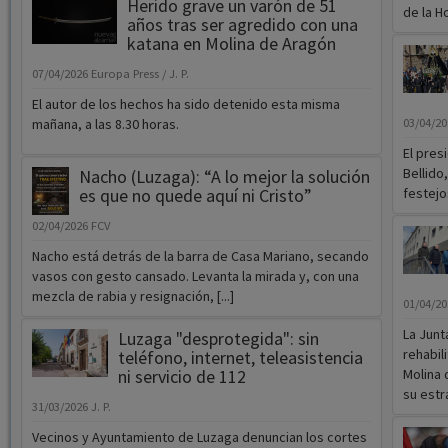
Herido grave un varón de 51
de la Ho
años tras ser agredido con una
katana en Molina de Aragón
07/04/2026
Europa Press / J. P.
El autor de los hechos ha sido detenido esta misma
mañana, a las 8.30 horas.
03/04/2
El pres
Bellido
Nacho (Luzaga): “A lo mejor la solución
es que no quede aquí ni Cristo”
festejo
02/04/2026
FCV
Nacho está detrás de la barra de Casa Mariano, secando
vasos con gesto cansado. Levanta la mirada y, con una
mezcla de rabia y resignación, [...]
01/04/2
La Junt
Luzaga "desprotegida": sin
rehabil
teléfono, internet, teleasistencia
ni servicio de 112
Molina 
su estra
31/03/2026
J. P.
Vecinos y Ayuntamiento de Luzaga denuncian los cortes