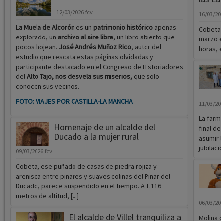
12/03/2026
fcv
16/03/2
La Muela de Alcorón
es un
patrimonio histórico
apenas
Cobeta 
explorado, un
archivo al aire libre
, un libro abierto que
marzo e
pocos hojean.
José Andrés Muñoz Rico
, autor del
horas, 
estudio que rescata estas páginas olvidadas y
participante destacado en el Congreso de Historiadores
del
Alto Tajo, nos desvela sus miserios,
que solo
conocen sus vecinos.
FOTO: VIAJES POR CASTILLA-LA MANCHA
11/03/2
La farm
Homenaje de un alcalde del
final d
Ducado a la mujer rural
asumir 
jubilació
09/03/2026
fcv
Cobeta, ese puñado de casas de piedra rojiza y
arenisca entre pinares y suaves colinas del Pinar del
Ducado, parece suspendido en el tiempo. A 1.116
metros de altitud, [...]
06/03/2
El alcalde de Villel tranquiliza a
Molina 