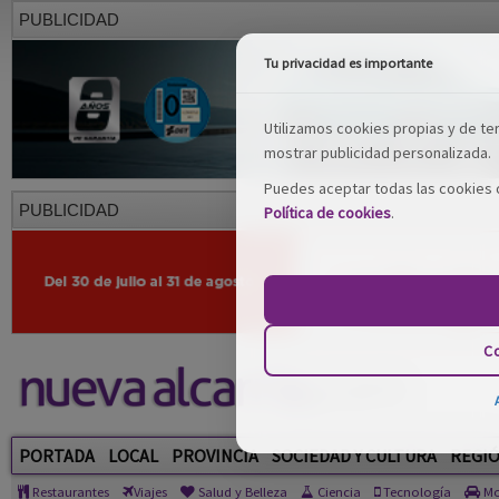
PUBLICIDAD
Tu privacidad es importante
Utilizamos cookies propias y de terc
mostrar publicidad personalizada.
Puedes aceptar todas las cookies o
PUBLICIDAD
Política de cookies
.
Co
PORTADA
LOCAL
PROVINCIA
SOCIEDAD Y CULTURA
REGI
Restaurantes
Viajes
Salud y Belleza
Ciencia
Tecnología
Mo