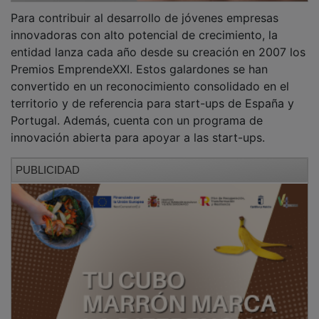
Actualmente, DayOne cuenta con espacios físicos en
Barcelona, Madrid, Valencia, Zaragoza, Bilbao, Málaga
y Girona y tiene gestores de negocio en Murcia,
Castilla y León, Canarias, Sevilla, Galicia y Cataluña.
Actualmente, ya cubre y presta servicios
especializados en 14 comunidades autónomas. Los
centros DayOne están concebidos como hubs para el
encuentro del talento y del capital. Su principal
función es servir de punto de reunión entre los
fundadores de empresas tecnológicas, los socios que
les ayuden a hacer crecer su negocio y los inversores