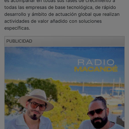
DayOne ha ampliado su propuesta de valor con un
instrumento de
venture debt
, con una dotación inicial
de 150 millones de euros destinados a impulsar el
crecimiento de scale-ups y start-ups consolidadas de
base tecnológica, en España y Portugal. También
dispone de servicios especializados para inversores
que apoyan el crecimiento del ecosistema (Business
Angels, Venture Capital y Corporates). Además,
desarrolla una labor de banca relacional con los
diferentes actores del ecosistema, facilitando las
relaciones, las sinergias, el conocimiento y la
innovación mediante alianzas estratégicas.