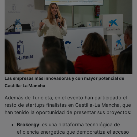
eficiencia energética que democratiza el acceso
a los Certificados de Ahorro Energético (CAE)
mediante automatización, IA y un modelo B2B2C.
Fluviq
: En Fluviq, nuestra misión es simple:
proteger el agua a nivel global. Optimizamos el
riego en explotaciones agrícolas, parques y
espacios verdes urbanos, enfocándonos en la
accesibilidad.
Naplatec
: Con tecnología propia, Naplatec
revoluciona la producción de crocinas, los
bioactivos que dan al azafrán su alto valor para
la salud.
Veterinaria de Precisión Diagnóstica
:
BigGuardian, desarrollado por la EBT Veterinaria
de Precisión Diagnóstica, es un ecosistema
tecnológico que permite la monitorización
continua y no invasiva del estado de salud del