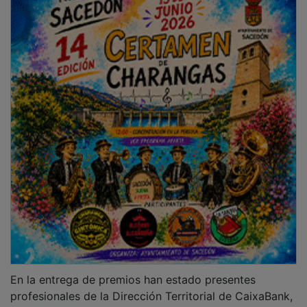
profesionales de la Dirección Territorial de CaixaBank,
Enisa y del gobierno regional, entre otros. El jurado
encargado de seleccionar a la empresa ganadora ha
estado compuesto por nombres relevantes del
ecosistema regional de emprendimiento, como la
consejera de Economía, Empresas y Empleo de la
Junta de Comunidades de Castilla-La Mancha,
Patricia
Franco
, el director territorial de CaixaBank en Castilla-
La Mancha y Extremadura,
Juan Luis Vidal
, la
directora de Emprendimiento y Estrategia de Enisa,
Rocío Castrillo
, o
Paloma Mas
, gerente de los Premios
EmprendeXXI de CaixaBank.
PUBLICIDAD