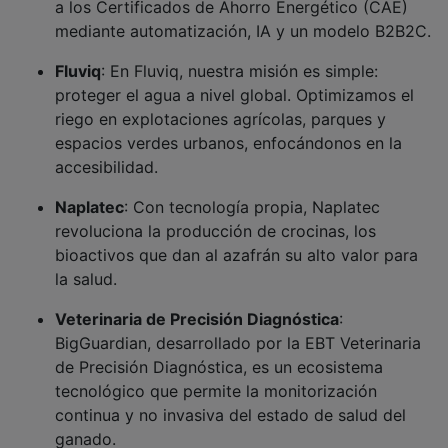
ganado.
Impulso al ecosistema emprendedor
Desde su creación en 2007, los
Premios EmprendeXXI
han repartido casi 10 millones de euros en premios y
acciones de acompañamiento que han beneficiado a
más de 560 empresas. En esta edición se entregarán
19 premios regionales a las empresas con mayor
impacto en su territorio (uno por comunidad
autónoma y dos en Portugal); como novedad, ocho
Premios Retos del Mañana a las startups que ofrecen
las mejores soluciones en Business Transformation,
Human & Wellbeing y Living Planet; dos accésit
transversales centrados en Impacto Social e
Innovación Disruptiva, así como un Reconocimiento
AlumniXXI a la Escalabilidad a la empresa de la
comunidad DayOne AlumniXXI con una trayectoria
destacada por su crecimiento e impacto global.