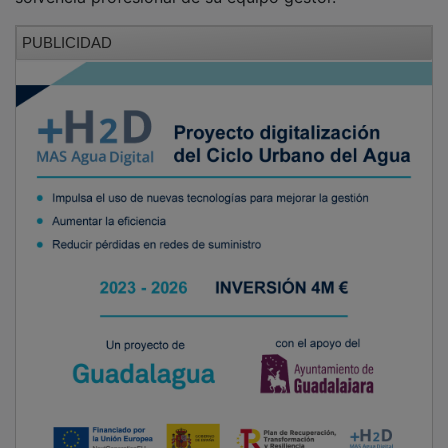
Además,
Enisa
es la entidad certificadora para las
empresas emergentes que desean aprovechar los
beneficios fiscales y especialidades de la conocida
como Ley de Startups, una legislación pionera en
Europa que crea un entorno legal favorable para el
crecimiento y éxito de las start-ups.
Desde que Enisa iniciara la concesión de préstamos
participativos ha invertido más de 1.400 millones de
euros en más de 9.600 préstamos para financiar a más
de 8.300 empresas.
NOTICIAS RELACIONADAS