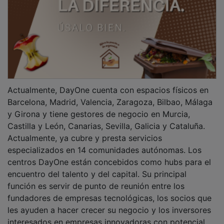
interesados en empresas innovadoras con potencial
de crecimiento.
Sobre Enisa
La
Empresa Nacional de Innovación
es una sociedad
pública adscrita al Ministerio de Industria y Turismo,
cuya misión es contribuir a que proyectos viables e
innovadores, impulsados por startups y pequeñas y
medianas empresas españolas, encuentren la
financiación necesaria para desarrollarse y competir
en un mercado global.
PUBLICIDAD