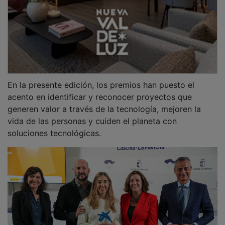
Turicleta
es una empresa que ha creado
la primera red
autónoma de bicicletas eléctricas
para el turismo rural,
con estaciones inteligentes y una app que permite
explorar el medio rural de forma sostenible. Su
proyecto ha resultado seleccionado entre las 23
candidaturas que se han presentado en la última
edición de los galardones en Castilla-La Mancha. Los
Premios EmprendeXXI se han consolidado como un
referente clave para el ecosistema emprendedor tanto
a nivel nacional como autonómico.
PUBLICIDAD