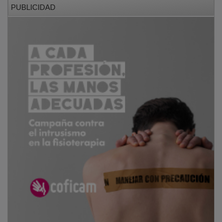
Para contribuir al desarrollo de jóvenes empresas
innovadoras con alto potencial de crecimiento, la
entidad lanza cada año desde su creación en 2007 los
Premios EmprendeXXI. Estos galardones se han
convertido en un reconocimiento consolidado en el
territorio y de referencia para start-ups de España y
Portugal. Además, cuenta con un programa de
innovación abierta para apoyar a las start-ups.
PUBLICIDAD