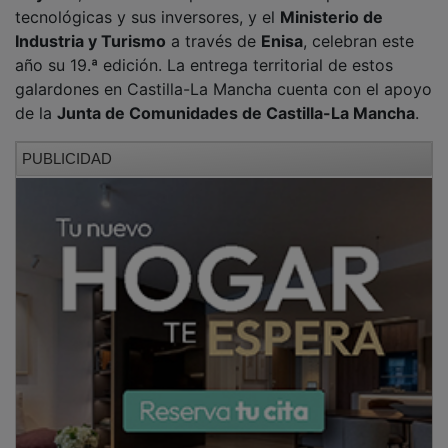
tecnológicas y sus inversores, y el
Ministerio de
Industria y Turismo
a través de
Enisa
, celebran este
año su 19.ª edición. La entrega territorial de estos
galardones en Castilla-La Mancha cuenta con el apoyo
de la
Junta de Comunidades de Castilla-La Mancha
.
PUBLICIDAD
En la presente edición, los premios han puesto el
acento en identificar y reconocer proyectos que
generen valor a través de la tecnología, mejoren la
vida de las personas y cuiden el planeta con
soluciones tecnológicas.