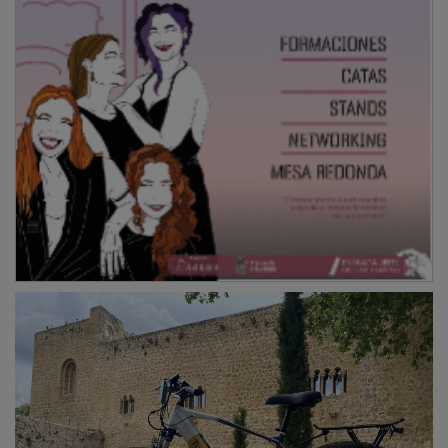
Reconocimiento a la innovación
Gracias a esta distinción,
Turicleta
ha recibido un
premio en metálico de 6.000 euros. Además, la
compañía tendrá acceso a un programa de
acompañamiento internacional, que incluye diversas
formaciones y conexiones con partners
internacionales durante varios días en Berlín, en
colaboración con
ESADE
. Turicleta también tendrá la
oportunidad de participar en los
Investors Day
EmprendeXXI
, unas jornadas durante las cuales podrá
mantener contacto con el ecosistema inversor y