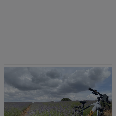
En paralelo, la compañía formará parte de la
comunidad
AlumniXXI
, que ha logrado erigirse como
un punto de encuentro para el intercambio de
conocimientos, ideas y experiencias entre los
fundadores de las empresas premiadas a lo largo de la
historia de los Premios EmprendeXXI. Se trata de una
iniciativa que combina una comunidad virtual y
encuentros presenciales, que favorece los vínculos y
crea sinergias entre las personas premiadas y el
ecosistema emprendedor y de la innovación.
PUBLICIDAD