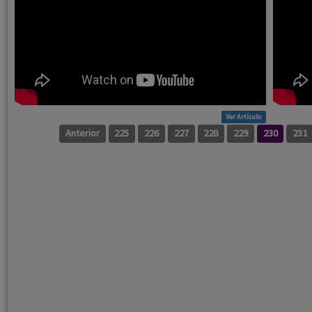
Ver Artículo
Anterior
225
226
227
228
229
230
231