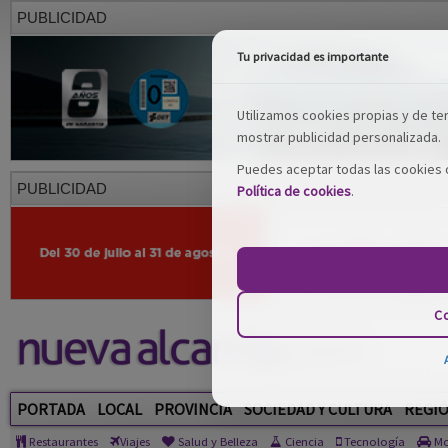
PUBLICIDAD
Tu privacidad es importante
Utilizamos cookies propias y de terc
mostrar publicidad personalizada.
Puedes aceptar todas las cookies o
PUBLICIDAD
Política de cookies
.
Co
PORTADA
LOCAL
PROVINCIA
SOCIEDAD Y CULTURA
REGI
Restaurantes
Viajes
Salud y Belleza
Ciencia
Tecnología
Mo