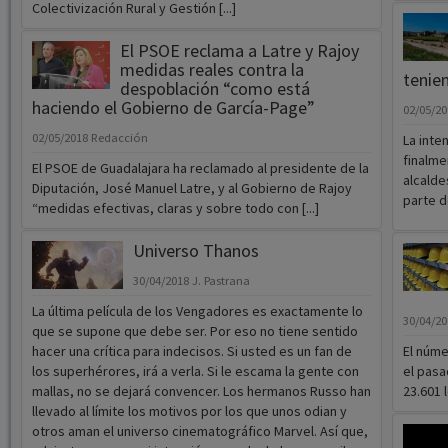
Colectivización Rural y Gestión [...]
El PSOE reclama a Latre y Rajoy
medidas reales contra la
tenien
despoblación “como está
haciendo el Gobierno de García-Page”
02/05/2
02/05/2018
Redacción
La inte
finalme
El PSOE de Guadalajara ha reclamado al presidente de la
alcalde
Diputación, José Manuel Latre, y al Gobierno de Rajoy
parte d
“medidas efectivas, claras y sobre todo con [...]
Universo Thanos
30/04/2018
J. Pastrana
La última película de los Vengadores es exactamente lo
30/04/2
que se supone que debe ser. Por eso no tiene sentido
hacer una crítica para indecisos. Si usted es un fan de
El núme
los superhérores, irá a verla. Si le escama la gente con
el pasa
mallas, no se dejará convencer. Los hermanos Russo han
23.601 
llevado al límite los motivos por los que unos odian y
otros aman el universo cinematográfico Marvel. Así que,