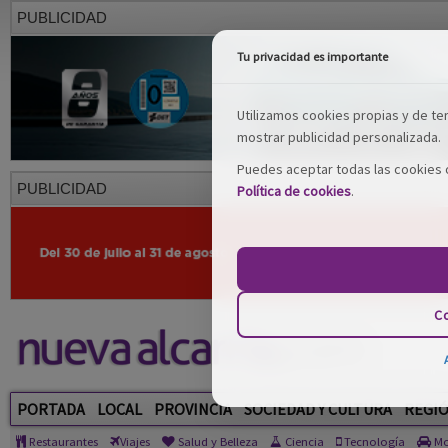
PUBLICIDAD
Tu privacidad es importante
Utilizamos cookies propias y de terc
mostrar publicidad personalizada.
Puedes aceptar todas las cookies o
PUBLICIDAD
Política de cookies
.
Co
PORTADA
LOCAL
PROVINCIA
SOCIEDAD Y CULTURA
REGI
Restaurantes
Viajes
Salud y Belleza
Ciencia
Tecnología
Mo