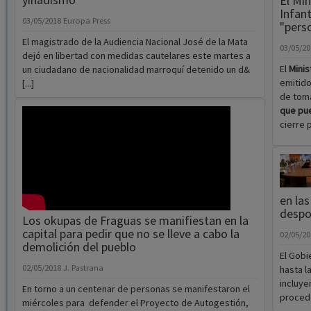
El Min
Infant
03/05/2018
Europa Press
"pers
El magistrado de la Audiencia Nacional José de la Mata
03/05/2
dejó en libertad con medidas cautelares este martes a
El
Minis
un ciudadano de nacionalidad marroquí detenido un d&
emitido
[...]
de tom
que pue
cierre 
en las
despo
Los okupas de Fraguas se manifiestan en la
capital para pedir que no se lleve a cabo la
02/05/2
demolición del pueblo
El Gobi
02/05/2018
J. Pastrana
hasta l
incluye
En torno a un centenar de personas se manifestaron el
procede
miércoles para defender el Proyecto de Autogestión,