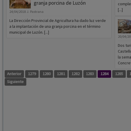
granja porcina de Luzón
complet
[...]
24/04/2018
J. Pastrana
La Dirección Provincial de Agricultura ha dado luz verde
a la implantación de una granja porcina en el término
municipal de Luzón. [...]
20/04/2
Dos tur
Castell
la sema
Concret
Anterior
1279
1280
1281
1282
1283
1284
1285
Siguiente