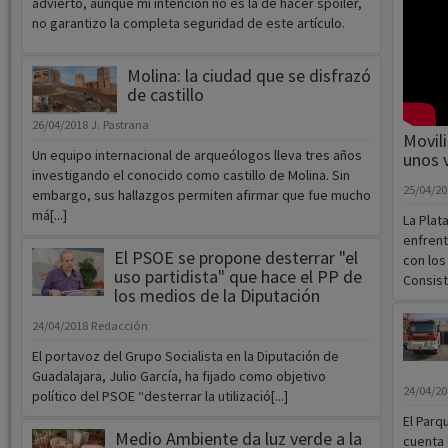
advierto, aunque mi intención no es la de hacer spoiler,
no garantizo la completa seguridad de este artículo.
Molina: la ciudad que se disfrazó
de castillo
26/04/2018
J. Pastrana
Movili
Un equipo internacional de arqueólogos lleva tres años
unos 
investigando el conocido como castillo de Molina. Sin
25/04/2
embargo, sus hallazgos permiten afirmar que fue mucho
má[...]
La Plat
enfrent
El PSOE se propone desterrar "el
con los
uso partidista" que hace el PP de
Consisto
los medios de la Diputación
24/04/2018
Redacción
El portavoz del Grupo Socialista en la Diputación de
Guadalajara, Julio García, ha fijado como objetivo
24/04/2
político del PSOE “desterrar la utilizació[...]
El Parq
Medio Ambiente da luz verde a la
cuenta 