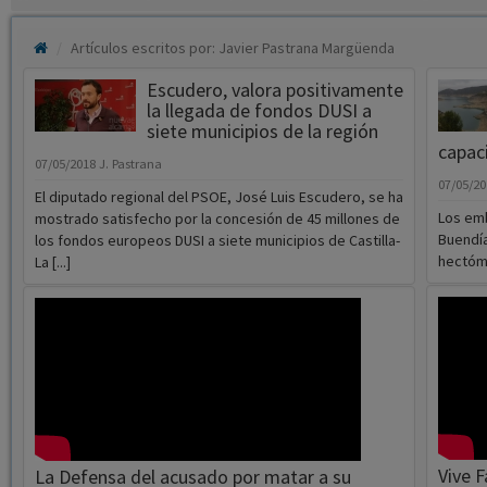
Artículos escritos por: Javier Pastrana Margüenda
Escudero, valora positivamente
la llegada de fondos DUSI a
siete municipios de la región
capac
07/05/2018
J. Pastrana
07/05/2
El diputado regional del PSOE, José Luis Escudero, se ha
Los emb
mostrado satisfecho por la concesión de 45 millones de
Buendía
los fondos europeos DUSI a siete municipios de Castilla-
hectóme
La [...]
Vive 
La Defensa del acusado por matar a su