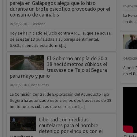
pareja en Galápagos alega que lo hizo
05/05/2
durante un brote psicótico provocado por el
consumo de cannabis
La Feri
fin de 
07/05/2018
J. Pastrana
Hoy se ha iniciado el juicio contra A.R.L., al que se acusa
de asestar 13 puñaladas a su pareja sentimental,
S.G.S., mientras esta dorm&[...]
El Gobierno amplía de 20 a
04/05/2
38 hectómetros cúbicos el
Albert 
trasvase de Tajo al Segura
en el Bu
para mayo y junio
04/05/2018
Europa Press
La Comisión Central de Explotación del Acueducto Tajo
Segura ha autorizado este viernes dos trasvases de 38
hectómetros cúbicos que se realizará[...]
Libertad con medidas
cautelares para el hombre
detenido por vínculos con el
yihadismo