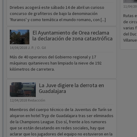
11/04/2
Driebes acogerá este sábado 14 de abril un curioso
concurso de grafiteros de bajo la denominación
Rutas e
'Ruranos' y como temática el mundo romano, con [...]
de circ
varias 
El Ayuntamiento de Orea reclama
del Duc
la declaración de zona catastrófica
Villanu
14/04/2018
J. P. / O. Gil
Más de 40 operarios del Gobierno regional y 17
máquinas quitanieves han limpiado la nieve de 192
kilómetros de carretera.
La Juve digiere la derrota en
Guadalajara
12/04/2018
Redacción
Miembros del cuerpo técnico de la Juventus de Turín se
alojaron en hotel Tryp de Guadalajara tras ser eliminados
de la Champions League. Eso sí, frente a los rumores
que se están desatando en redes sociales, hay que
aclarar que los jugadores del equipo no estuvieron en la