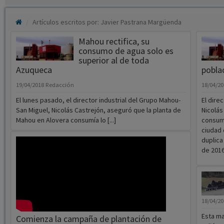
Artículos escritos por: Javier Pastrana Margüenda
Mahou rectifica, su
consumo de agua solo es
superior al de toda
Azuqueca
poblac
19/04/2018
Redacción
18/04/2
El lunes pasado, el director industrial del Grupo Mahou-
El dire
San Miguel, Nicolás Castrejón, aseguró que la planta de
Nicolás
Mahou en Alovera consumía lo [...]
consume
ciudad 
duplica
de 2016
18/04/2
Esta ma
Comienza la campaña de plantación de