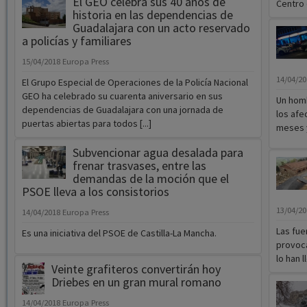
El GEO celebra sus 40 años de
Centro d
historia en las dependencias de
Guadalajara con un acto reservado
a policías y familiares
15/04/2018
Europa Press
14/04/2
El Grupo Especial de Operaciones de la Policía Nacional
GEO ha celebrado su cuarenta aniversario en sus
Un homb
dependencias de Guadalajara con una jornada de
los afe
puertas abiertas para todos [...]
meses y
Subvencionar agua desalada para
frenar trasvases, entre las
demandas de la moción que el
PSOE lleva a los consistorios
13/04/2
14/04/2018
Europa Press
Las fue
Es una iniciativa del PSOE de Castilla-La Mancha.
provoca
lo han 
Veinte grafiteros convertirán hoy
Driebes en un gran mural romano
14/04/2018
Europa Press