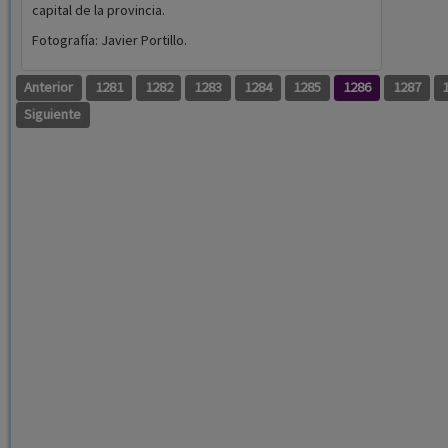
capital de la provincia.
Fotografía: Javier Portillo.
Anterior
1281
1282
1283
1284
1285
1286
1287
Siguiente