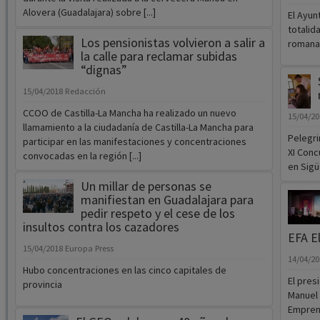
Alovera (Guadalajara) sobre [...]
El Ayun
totalid
Los pensionistas volvieron a salir a
romana
la calle para reclamar subidas
“dignas”
15/04/2018
Redacción
CCOO de Castilla-La Mancha ha realizado un nuevo
15/04/2
llamamiento a la ciudadanía de Castilla-La Mancha para
Pelegri
participar en las manifestaciones y concentraciones
XI Conc
convocadas en la región [...]
en Sigü
Un millar de personas se
manifiestan en Guadalajara para
pedir respeto y el cese de los
insultos contra los cazadores
EFA E
15/04/2018
Europa Press
14/04/2
Hubo concentraciones en las cinco capitales de
El pres
provincia
Manuel 
Empren