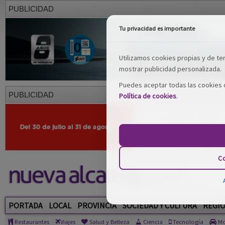
PUBLICIDAD
Tu privacidad es importante
Utilizamos cookies propias y de terc
mostrar publicidad personalizada.
Puedes aceptar todas las cookies o
PUBLICIDAD
Política de cookies
.
Co
PORTADA
LOCAL
PROVINCIA
SOCIEDAD Y CULTURA
REGI
Restaurantes
Viajes
Salud y Belleza
Ciencia
Tecnología
Mo