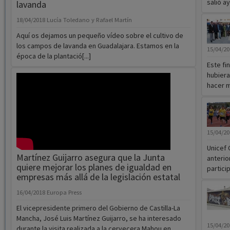
salió ay
lavanda
18/04/2018
Lucía Toledano y Rafael Martín
Aquí os dejamos un pequeño vídeo sobre el cultivo de
los campos de lavanda en Guadalajara. Estamos en la
15/04/2
época de la plantació[...]
Este fi
hubiera
hacer má
15/04/2
Unicef 
Martínez Guijarro asegura que la Junta
anterio
quiere mejorar los planes de igualdad en
particip
empresas más allá de la legislación estatal
16/04/2018
Europa Press
El vicepresidente primero del Gobierno de Castilla-La
Mancha, José Luis Martínez Guijarro, se ha interesado
15/04/2
durante la visita realizada a la cervecera Mahou en