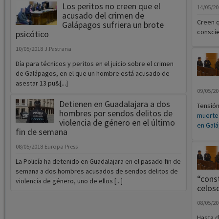
Los peritos no creen que el
14/05/2
acusado del crimen de
Creen q
Galápagos sufriera un brote
conscie
psicótico
10/05/2018
J.Pastrana
Día para técnicos y peritos en el juicio sobre el crimen
de Galápagos, en el que un hombre está acusado de
asestar 13 pu&[...]
09/05/2
Detienen en Guadalajara a dos
Tensión
hombres por sendos delitos de
muerte 
violencia de género en el último
en Gal
fin de semana
08/05/2018
Europa Press
La Policía ha detenido en Guadalajara en el pasado fin de
semana a dos hombres acusados de sendos delitos de
“cons
violencia de género, uno de ellos [...]
celos
08/05/2
Hasta d