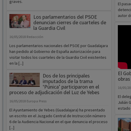
graves.
El pasa
detenci
autor de
Los parlamentarios del PSOE
denuncian cierres de cuarteles de
la Guardia Civil
16/05/2018
Redacción
Los parlamentarios nacionales del PSOE por Guadalajara
han pedido al Gobierno de España autorización para
visitar todos los cuarteles de la Guardia Civil existentes
en la [...]
El Go
Dos de los principales
obras
imputados de la trama
‘Púnica’ participaron en el
16/05/2
proceso de adjudicación del Luz de Yebes
El dele
16/05/2018
Europa Press
Julián 
estado d
El Ayuntamiento de Yebes (Guadalajara) ha presentado
un escrito en el Juzgado Central de Instrucción número
6 de la Audiencia Nacional en el que denuncia el proceso
[...]