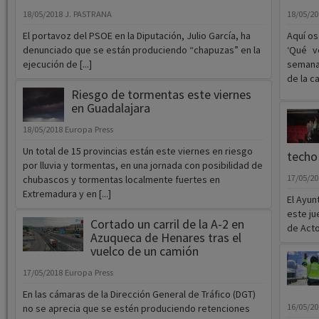
18/05/2018
J. PASTRANA
18/05/2
El portavoz del PSOE en la Diputación, Julio García, ha
Aquí os
denunciado que se están produciendo “chapuzas” en la
‘Qué v
ejecución de [...]
semana
de la ca
Riesgo de tormentas este viernes
en Guadalajara
18/05/2018
Europa Press
Un total de 15 provincias están este viernes en riesgo
techo
por lluvia y tormentas, en una jornada con posibilidad de
17/05/2
chubascos y tormentas localmente fuertes en
Extremadura y en [...]
El Ayu
este ju
Cortado un carril de la A-2 en
de Actos
Azuqueca de Henares tras el
vuelco de un camión
17/05/2018
Europa Press
En las cámaras de la Dirección General de Tráfico (DGT)
16/05/2
no se aprecia que se estén produciendo retenciones