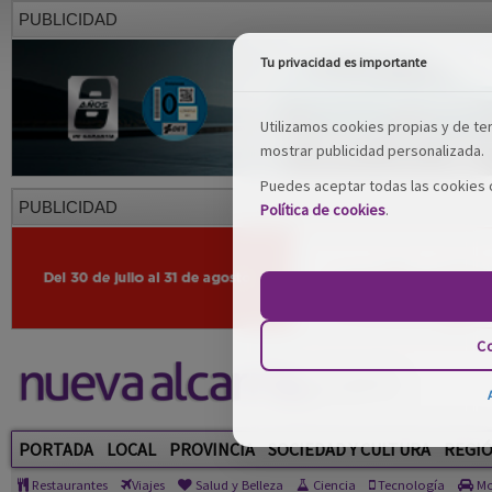
PUBLICIDAD
Tu privacidad es importante
Utilizamos cookies propias y de terc
mostrar publicidad personalizada.
Puedes aceptar todas las cookies o
PUBLICIDAD
Política de cookies
.
Co
PORTADA
LOCAL
PROVINCIA
SOCIEDAD Y CULTURA
REGI
Restaurantes
Viajes
Salud y Belleza
Ciencia
Tecnología
Mo