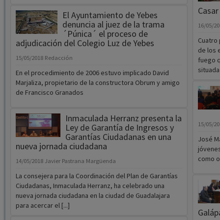
Casar
El Ayuntamiento de Yebes
denuncia al juez de la trama
16/05/2
´Púnica´ el proceso de
Cuatro 
adjudicación del Colegio Luz de Yebes
de los 
15/05/2018
Redacción
fuego q
situada e
En el procedimiento de 2006 estuvo implicado David
Marjaliza, propietario de la constructora Obrum y amigo
de Francisco Granados
Inmaculada Herranz presenta la
15/05/2
Ley de Garantía de Ingresos y
Garantías Ciudadanas en una
José Ma
nueva jornada ciudadana
jóvenes
como o
14/05/2018
Javier Pastrana Margüenda
La consejera para la Coordinación del Plan de Garantías
Ciudadanas, Inmaculada Herranz, ha celebrado una
nueva jornada ciudadana en la ciudad de Guadalajara
para acercar el [...]
Galáp