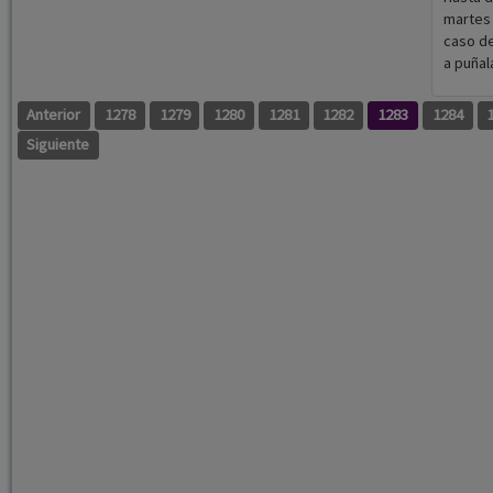
martes 
caso de
a puñal
Anterior
1278
1279
1280
1281
1282
1283
1284
Siguiente