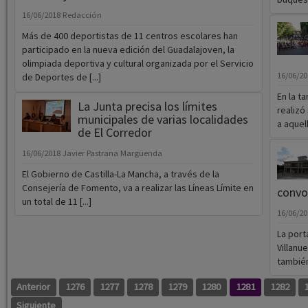
16/06/2018
Redacción
Más de 400 deportistas de 11 centros escolares han
participado en la nueva edición del Guadalajoven, la
olimpiada deportiva y cultural organizada por el Servicio
16/06/2
de Deportes de [...]
En la t
La Junta precisa los límites
realizó
municipales de varias localidades
a aquel
de El Corredor
16/06/2018
Javier Pastrana Margüenda
El Gobierno de Castilla-La Mancha, a través de la
Consejería de Fomento, va a realizar las Líneas Límite en
convo
un total de 11 [...]
16/06/2
La port
Villanu
también
Anterior
1276
1277
1278
1279
1280
1281
1282
Siguiente