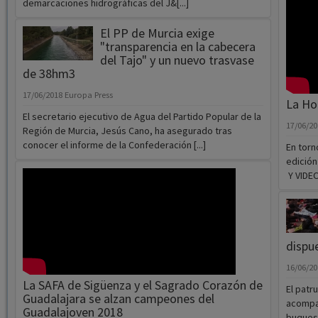
demarcaciones hidrográficas del J&[...]
El PP de Murcia exige
"transparencia en la cabecera
del Tajo" y un nuevo trasvase
de 38hm3
17/06/2018
Europa Press
La Hol
El secretario ejecutivo de Agua del Partido Popular de la
17/06/2
Región de Murcia, Jesús Cano, ha asegurado tras
conocer el informe de la Confederación [...]
En torn
edición
Y VIDEO.
dispu
16/06/2
La SAFA de Sigüenza y el Sagrado Corazón de
El patr
Guadalajara se alzan campeones del
acompañ
Guadalajoven 2018
buques 