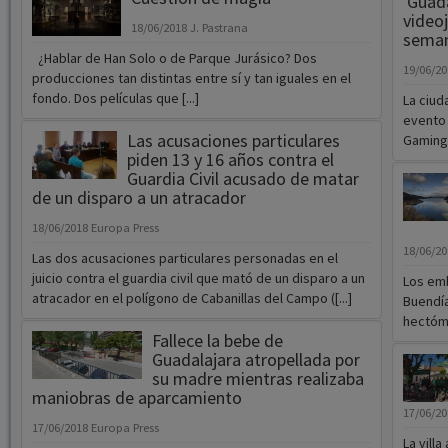
'Guad
videoj
18/06/2018
J. Pastrana
sema
¿Hablar de Han Solo o de Parque Jurásico? Dos
19/06/2
producciones tan distintas entre sí y tan iguales en el
fondo. Dos películas que [...]
La ciud
evento 
Las acusaciones particulares
Gaming'
piden 13 y 16 años contra el
Guardia Civil acusado de matar
de un disparo a un atracador
18/06/2018
Europa Press
18/06/2
Las dos acusaciones particulares personadas en el
juicio contra el guardia civil que mató de un disparo a un
Los emb
atracador en el polígono de Cabanillas del Campo ([...]
Buendía
hectóme
Fallece la bebe de
Guadalajara atropellada por
su madre mientras realizaba
maniobras de aparcamiento
17/06/2
17/06/2018
Europa Press
La vill