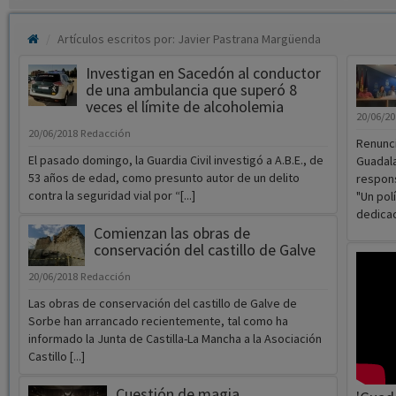
Artículos escritos por: Javier Pastrana Margüenda
Investigan en Sacedón al conductor
de una ambulancia que superó 8
veces el límite de alcoholemia
20/06/2
20/06/2018
Redacción
Renunci
El pasado domingo, la Guardia Civil investigó a A.B.E., de
Guadala
53 años de edad, como presunto autor de un delito
respons
contra la seguridad vial por “[...]
"Un pol
dedicac
Comienzan las obras de
conservación del castillo de Galve
20/06/2018
Redacción
Las obras de conservación del castillo de Galve de
Sorbe han arrancado recientemente, tal como ha
informado la Junta de Castilla-La Mancha a la Asociación
Castillo [...]
Cuestión de magia