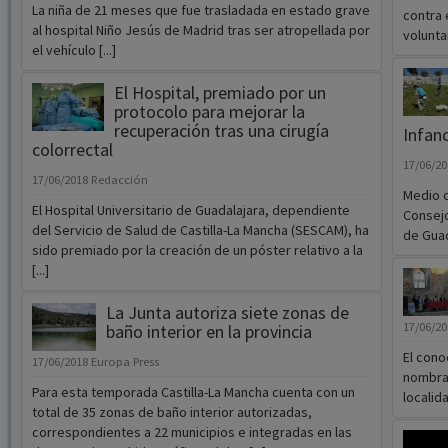
La niña de 21 meses que fue trasladada en estado grave
contra 
al hospital Niño Jesús de Madrid tras ser atropellada por
voluntar
el vehículo [...]
El Hospital, premiado por un
protocolo para mejorar la
recuperación tras una cirugía
Infanc
colorrectal
17/06/2
17/06/2018
Redacción
Medio c
El Hospital Universitario de Guadalajara, dependiente
Consejo
del Servicio de Salud de Castilla-La Mancha (SESCAM), ha
de Guad
sido premiado por la creación de un póster relativo a la
[...]
La Junta autoriza siete zonas de
17/06/2
baño interior en la provincia
El cono
17/06/2018
Europa Press
nombrad
Para esta temporada Castilla-La Mancha cuenta con un
localida
total de 35 zonas de baño interior autorizadas,
correspondientes a 22 municipios e integradas en las