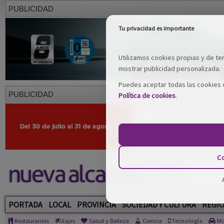
PUBLICIDAD
Tu privacidad es importante
Utilizamos cookies propias y de terc
mostrar publicidad personalizada.
Puedes aceptar todas las cookies o
PUBLICIDAD
Política de cookies
.
Co
PORTADA
LOCAL
PROVINCIA
SOCIEDAD Y CULTURA
REGI
Restaurantes
Viajes
Salud y Belleza
Ciencia
Tecnología
Mo