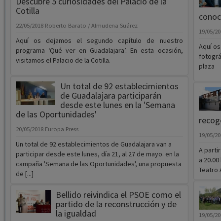
Descubre 5 curiosidades del Palacio de la
Cotilla
conoc
22/05/2018
Roberto Barato / Almudena Suárez
19/05/2
Aquí os dejamos el segundo capítulo de nuestro
Aquí os
programa ‘Qué ver en Guadalajara’. En esta ocasión,
fotográ
visitamos el Palacio de la Cotilla.
plaza
Un total de 92 establecimientos
de Guadalajara participarán
desde este lunes en la 'Semana
de las Oportunidades'
recog
20/05/2018
Europa Press
19/05/2
Un total de 92 establecimientos de Guadalajara van a
A parti
participar desde este lunes, día 21, al 27 de mayo. en la
a 20.00 
campaña 'Semana de las Oportunidades', una propuesta
Teatro A
de [...]
Bellido reivindica el PSOE como el
partido de la reconstrucción y de
la igualdad
19/05/2