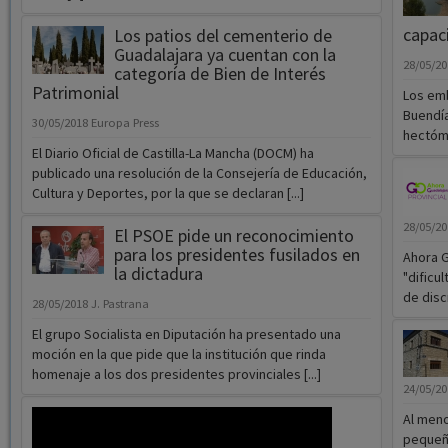
capac
Los patios del cementerio de
Guadalajara ya cuentan con la
28/05/2
categoría de Bien de Interés
Patrimonial
Los emb
Buendía
30/05/2018
Europa Press
hectóme
El Diario Oficial de Castilla-La Mancha (DOCM) ha
publicado una resolución de la Consejería de Educación,
Cultura y Deportes, por la que se declaran [...]
28/05/2
El PSOE pide un reconocimiento
para los presidentes fusilados en
Ahora G
la dictadura
"dificul
de discr
28/05/2018
J. Pastrana
El grupo Socialista en Diputación ha presentado una
moción en la que pide que la institución que rinda
homenaje a los dos presidentes provinciales [...]
24/05/2
Al meno
pequeño