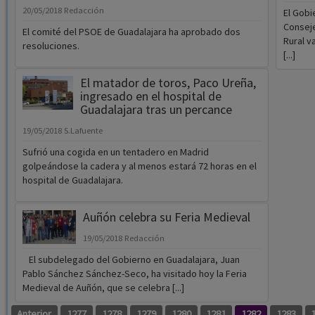
20/05/2018
Redacción
El Gobi
Conseje
El comité del PSOE de Guadalajara ha aprobado dos
Rural v
resoluciones.
[...]
El matador de toros, Paco Ureña,
ingresado en el hospital de
Guadalajara tras un percance
19/05/2018
S.Lafuente
Sufrió una cogida en un tentadero en Madrid
golpeándose la cadera y al menos estará 72 horas en el
hospital de Guadalajara.
Auñón celebra su Feria Medieval
19/05/2018
Redacción
El subdelegado del Gobierno en Guadalajara, Juan
Pablo Sánchez Sánchez-Seco, ha visitado hoy la Feria
Medieval de Auñón, que se celebra [...]
Anterior
1277
1278
1279
1280
1281
1282
1283