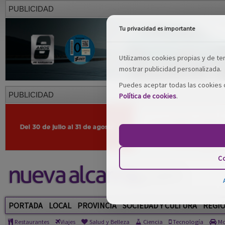
PUBLICIDAD
Tu privacidad es importante
Utilizamos cookies propias y de terc
mostrar publicidad personalizada.
Puedes aceptar todas las cookies o
PUBLICIDAD
Política de cookies
.
Co
PORTADA
LOCAL
PROVINCIA
SOCIEDAD Y CULTURA
REGI
Restaurantes
Viajes
Salud y Belleza
Ciencia
Tecnología
Mo