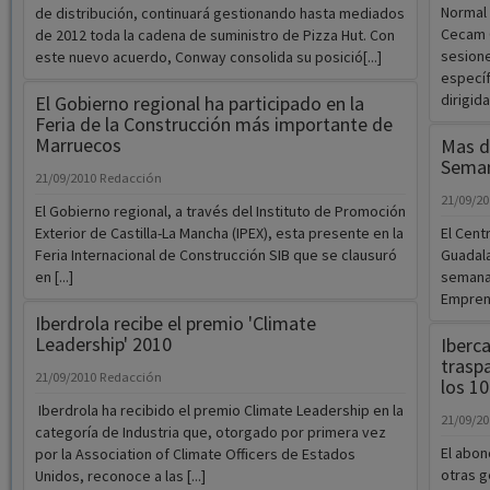
Normal 
de distribución, continuará gestionando hasta mediados
Cecam 
de 2012 toda la cadena de suministro de Pizza Hut. Con
sesione
este nuevo acuerdo, Conway consolida su posició[...]
específ
dirigidas
El Gobierno regional ha participado en la
Feria de la Construcción más importante de
Marruecos
Mas de
Seman
21/09/2010
Redacción
21/09/2
El Gobierno regional, a través del Instituto de Promoción
Exterior de Castilla-La Mancha (IPEX), esta presente en la
El Cent
Feria Internacional de Construcción SIB que se clausuró
Guadala
en [...]
semana 
Emprend
Iberdrola recibe el premio 'Climate
Leadership' 2010
Iberc
trasp
21/09/2010
Redacción
los 10
Iberdrola ha recibido el premio Climate Leadership en la
21/09/2
categoría de Industria que, otorgado por primera vez
El abon
por la Association of Climate Officers de Estados
otras g
Unidos, reconoce a las [...]