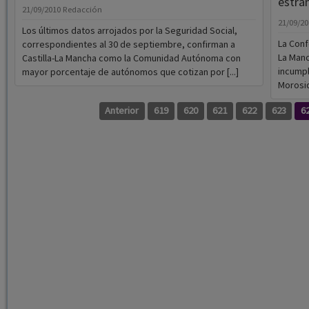
estra
21/09/2010
Redacción
21/09/2
Los últimos datos arrojados por la Seguridad Social,
La Conf
correspondientes al 30 de septiembre, confirman a
La Man
Castilla-La Mancha como la Comunidad Autónoma con
incumpl
mayor porcentaje de autónomos que cotizan por [...]
Morosid
Anterior
619
620
621
622
623
6