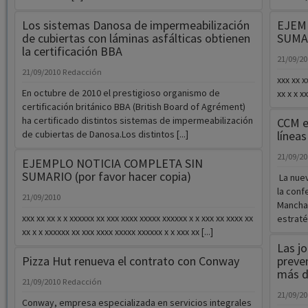
Los sistemas Danosa de impermeabilización
EJEM
de cubiertas con láminas asfálticas obtienen
SUMAR
la certificación BBA
21/09/20
21/09/2010
Redacción
xxx xx x
En octubre de 2010 el prestigioso organismo de
xx x x x
certificación británico BBA (British Board of Agrément)
ha certificado distintos sistemas de impermeabilización
CCM e
de cubiertas de Danosa.Los distintos [...]
líneas
21/09/2
EJEMPLO NOTICIA COMPLETA SIN
SUMARIO (por favor hacer copia)
La nuev
la conf
21/09/2010
Mancha 
xxx xx xx x x xxxxxx xx xxx xxxx xxxxx xxxxxx x x xxx xx xxxx xx
estraté
xx x x xxxxxx xx xxx xxxx xxxxx xxxxxx x x xxx xx [...]
Las j
Pizza Hut renueva el contrato con Conway
preven
más d
21/09/2010
Redacción
21/09/2
Conway, empresa especializada en servicios integrales