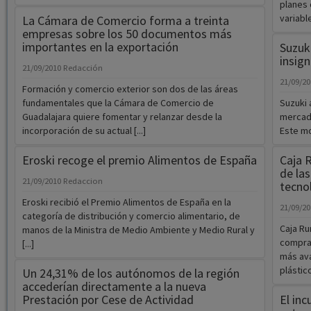
planes 
variable
La Cámara de Comercio forma a treinta
empresas sobre los 50 documentos más
importantes en la exportación
Suzuk
insign
21/09/2010
Redacción
21/09/2
Formación y comercio exterior son dos de las áreas
fundamentales que la Cámara de Comercio de
Suzuki 
Guadalajara quiere fomentar y relanzar desde la
mercado
incorporación de su actual [...]
Este mo
Eroski recoge el premio Alimentos de España
Caja 
de la
21/09/2010
Redaccion
tecno
Eroski recibió el Premio Alimentos de España en la
21/09/2
categoría de distribución y comercio alimentario, de
Caja Ru
manos de la Ministra de Medio Ambiente y Medio Rural y
compras
[...]
más ava
plástico 
Un 24,31% de los autónomos de la región
accederían directamente a la nueva
Prestación por Cese de Actividad
El in