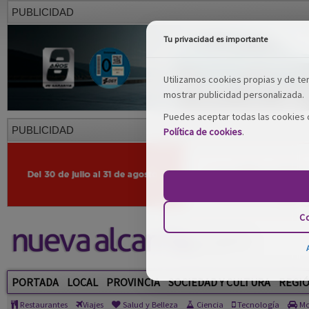
PUBLICIDAD
Tu privacidad es importante
Utilizamos cookies propias y de terc
mostrar publicidad personalizada.
Puedes aceptar todas las cookies o
PUBLICIDAD
Política de cookies
.
Co
PORTADA
LOCAL
PROVINCIA
SOCIEDAD Y CULTURA
REGI
Restaurantes
Viajes
Salud y Belleza
Ciencia
Tecnología
Mo