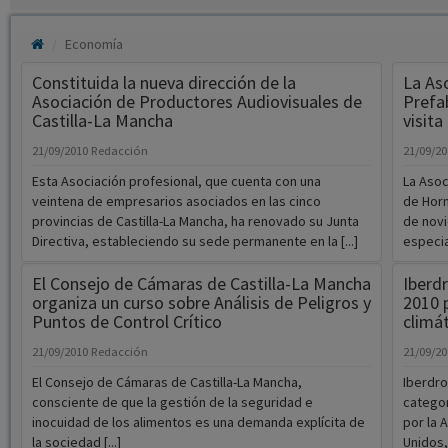
Economía
Constituida la nueva dirección de la
La Aso
Asociación de Productores Audiovisuales de
Prefa
Castilla-La Mancha
visit
21/09/2010
Redacción
21/09/2
Esta Asociación profesional, que cuenta con una
La Asoc
veintena de empresarios asociados en las cinco
de Horm
provincias de Castilla-La Mancha, ha renovado su Junta
de novi
Directiva, estableciendo su sede permanente en la [...]
especia
El Consejo de Cámaras de Castilla-La Mancha
Iberdr
organiza un curso sobre Análisis de Peligros y
2010 
Puntos de Control Crítico
climá
21/09/2010
Redacción
21/09/2
El Consejo de Cámaras de Castilla-La Mancha,
Iberdro
consciente de que la gestión de la seguridad e
categor
inocuidad de los alimentos es una demanda explícita de
por la 
la sociedad [...]
Unidos, 