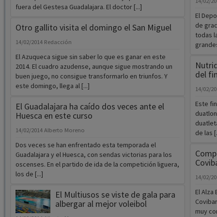
14/02/2
fuera del Gestesa Guadalajara. El doctor [...]
El Depo
de grac
Otro gallito visita el domingo el San Miguel
todas l
14/02/2014
Redacción
grandes 
El Azuqueca sigue sin saber lo que es ganar en este
Nutrid
2014. El cuadro azudense, aunque sigue mostrando un
del f
buen juego, no consigue transformarlo en triunfos. Y
este domingo, llega al [...]
14/02/2
Este fi
El Guadalajara ha caído dos veces ante el
duatlon
Huesca en este curso
duatlet
14/02/2014
Alberto Moreno
de las [.
Dos veces se han enfrentado esta temporada el
Compli
Guadalajara y el Huesca, con sendas victorias para los
Covib
oscenses. En el partido de ida de la competición liguera,
los de [...]
14/02/2
El Alza
El Multiusos se viste de gala para
Covibar
albergar al mejor voleibol
muy com