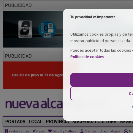
PUBLICIDAD
Tu privacidad es importante
Utilizamos cookies propias y de terc
mostrar publicidad personalizada.
Puedes aceptar todas las cookies o
PUBLICIDAD
Política de cookies
.
Co
PORTADA
LOCAL
PROVINCIA
SOCIEDAD Y CULTURA
REGI
Restaurantes
Viajes
Salud y Belleza
Ciencia
Tecnología
Mo