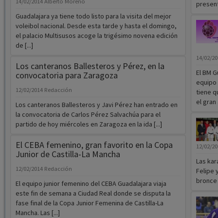
14/02/2014
Alberto Moreno
presenta
Guadalajara ya tiene todo listo para la visita del mejor
voleibol nacional. Desde esta tarde y hasta el domingo,
el palacio Multisusos acoge la trigésimo novena edición
de [...]
14/02/2
Los canteranos Ballesteros y Pérez, en la
El BM G
convocatoria para Zaragoza
equipo 
12/02/2014
Redacción
tiene q
el gran 
Los canteranos Ballesteros y Javi Pérez han entrado en
la convocatoria de Carlos Pérez Salvachúa para el
partido de hoy miércoles en Zaragoza en la ida [...]
El CEBA femenino, gran favorito en la Copa
12/02/2
Junior de Castilla-La Mancha
Las kar
12/02/2014
Redacción
Felipe 
bronce 
El equipo junior femenino del CEBA Guadalajara viaja
este fin de semana a Ciudad Real donde se disputa la
fase final de la Copa Junior Femenina de Castilla-La
Mancha. Las [...]