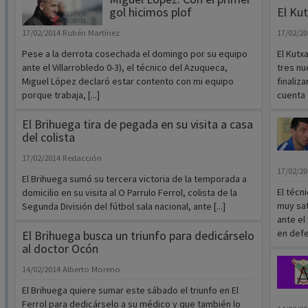
gol hicimos plof
El Ku
17/02/2014
Rubén Martínez
17/02/2
Pese a la derrota cosechada el domingo por su equipo
El Kutx
ante el Villarrobledo 0-3), el técnico del Azuqueca,
tres nu
Miguel López declaró estar contento con mi equipo
finaliz
porque trabaja, [...]
cuenta d
El Brihuega tira de pegada en su visita a casa
del colista
17/02/2014
Redacción
17/02/2
El Brihuega sumó su tercera victoria de la temporada a
El técn
domicilio en su visita al O Parrulo Ferrol, colista de la
muy sat
Segunda División del fútbol sala nacional, ante [...]
ante el
en defen
El Brihuega busca un triunfo para dedicárselo
al doctor Ocón
14/02/2014
Alberto Moreno
El Brihuega quiere sumar este sábado el triunfo en El
Ferrol para dedicárselo a su médico y que también lo