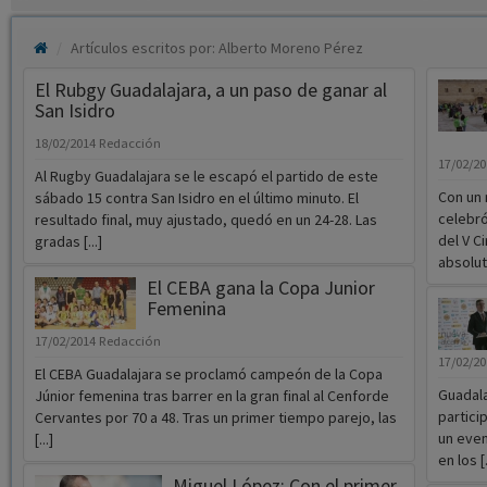
Artículos escritos por: Alberto Moreno Pérez
El Rubgy Guadalajara, a un paso de ganar al
San Isidro
18/02/2014
Redacción
17/02/2
Al Rugby Guadalajara se le escapó el partido de este
Con un 
sábado 15 contra San Isidro en el último minuto. El
celebró
resultado final, muy ajustado, quedó en un 24-28. Las
del V C
gradas [...]
absoluto
El CEBA gana la Copa Junior
Femenina
17/02/2014
Redacción
17/02/2
El CEBA Guadalajara se proclamó campeón de la Copa
Guadala
Júnior femenina tras barrer en la gran final al Cenforde
partici
Cervantes por 70 a 48. Tras un primer tiempo parejo, las
un even
[...]
en los [.
Miguel López: Con el primer