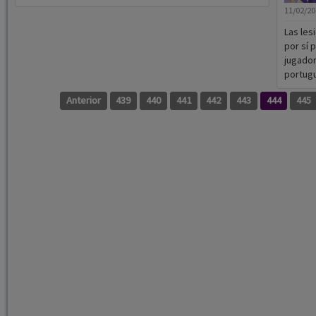
11/02/2
Las les
por sí 
jugador
portugué
Anterior
439
440
441
442
443
444
445