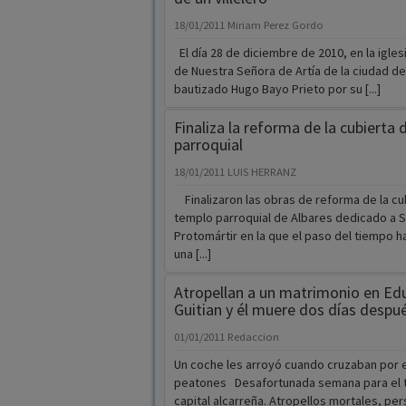
18/01/2011
Miriam Perez Gordo
El día 28 de diciembre de 2010, en la igles
de Nuestra Señora de Artía de la ciudad de
bautizado Hugo Bayo Prieto por su [...]
Finaliza la reforma de la cubierta 
parroquial
18/01/2011
LUIS HERRANZ
Finalizaron las obras de reforma de la cu
templo parroquial de Albares dedicado a 
Protomártir en la que el paso del tiempo h
una [...]
Atropellan a un matrimonio en Ed
Guitian y él muere dos días despu
01/01/2011
Redaccion
Un coche les arroyó cuando cruzaban por 
peatones Desafortunada semana para el tr
capital alcarreña. Atropellos mortales, pe