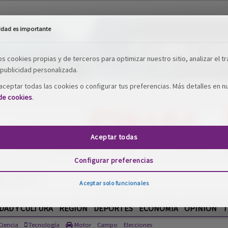
idad es importante
os cookies propias y de terceros para optimizar nuestro sitio, analizar el tr
publicidad personalizada.
ceptar todas las cookies o configurar tus preferencias. Más detalles en n
 de cookies
.
Aceptar todas
Configurar preferencias
Aceptar solo funcionales
DAD Y CULTURA
REGIÓN
DEPORTES
ECONOMÍA
OPINIÓN
T
iencia
Tecnología
Motor
Campo
Elecciones