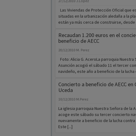
27/12/2010
J.Lopez
Las Viviendas de Protección Oficial que e
situadas en la urbanización aledaña a la pl
están ya más cerca de construirse, desde [.
Recaudan 1.200 euros en el concie
beneficio de AECC
20/12/2010
M. Perez
Foto: Alicia G. AceroLa parroquia Nuestra 
Asunción acogió el sábado 11 el tercer con
navideño, este año a beneficio de la lucha co
Concierto a beneficio de AECC en C
Uceda
10/12/2010
M.Perez
La iglesia parroquia Nuestra Señora de la 
acoge este sábado su tercer concierto na
nuevamente a beneficio de la lucha contra 
Este [...]