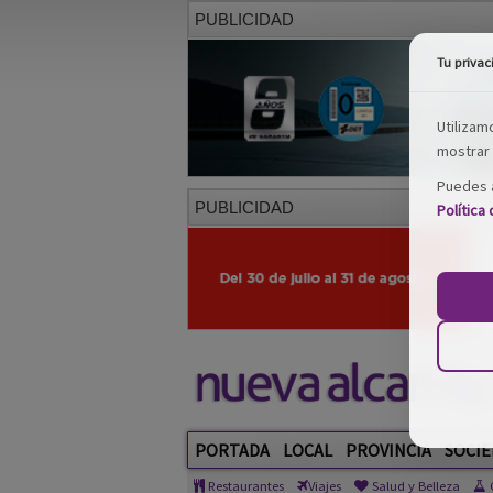
PUBLICIDAD
Tu privac
Utilizam
mostrar 
Puedes a
PUBLICIDAD
Política
PORTADA
LOCAL
PROVINCIA
SOCIE
Restaurantes
Viajes
Salud y Belleza
C