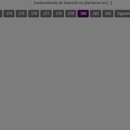
Zambombada de Atanzón se plantaron en [...]
174
175
176
177
178
179
180
181
182
Siguie