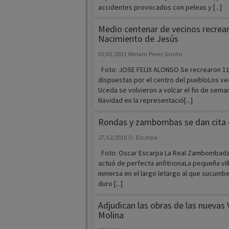
accidentes provocados con peleas y [...]
Medio centenar de vecinos recrean
Nacimiento de Jesús
01/01/2011
Miriam Perez Gordo
Foto: JOSE FELIX ALONSO Se recrearon 1
dispuestas por el centro del puebloLos ve
Uceda se volvieron a volcar el fin de seman
Navidad en la representació[...]
Rondas y zambombas se dan cita 
27/12/2010
O. Escarpa
Foto: Oscar Escarpa La Real Zambombada
actuó de perfecta anfitrionaLa pequeña vil
inmersa en el largo letargo al que sucumbe
duro [...]
Adjudican las obras de las nuevas
Molina