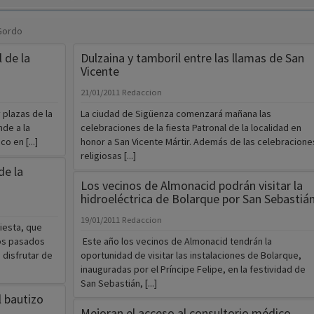
 Gordo
l de la
Dulzaina y tamboril entre las llamas de San
Vicente
21/01/2011
Redaccion
plazas de la
La ciudad de Sigüenza comenzará mañana las
nde a la
celebraciones de la fiesta Patronal de la localidad en
o en [...]
honor a San Vicente Mártir. Además de las celebracione
religiosas [...]
de la
Los vecinos de Almonacid podrán visitar la
hidroeléctrica de Bolarque por San Sebastiá
19/01/2011
Redaccion
iesta, que
Los pasados
Este año los vecinos de Almonacid tendrán la
 disfrutar de
oportunidad de visitar las instalaciones de Bolarque,
inauguradas por el Príncipe Felipe, en la festividad de
San Sebastián, [...]
l bautizo
Mejoran el acceso al consultorio médico