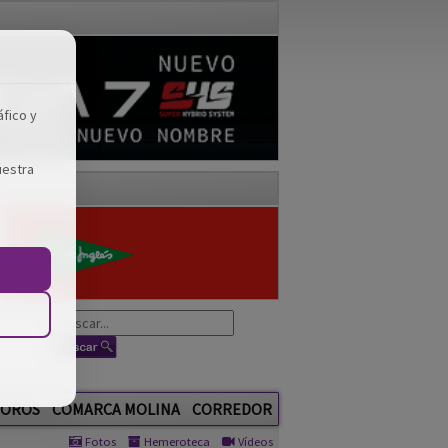
áfico y
uestra
OROS
COMARCA MOLINA
CORREDOR
Fotos
Hemeroteca
Vídeos