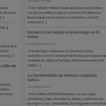
20/12/2010
M. Perez
starán
Foto: SERGIO Y MIGUEL Nadie diría que era la primera
aza de toros
vez que Escamilla acogía un certamen de villancicos.
..]
Buena organización, mejor presentación y un trato
esmerado [...]
rto a
Encuentro de rondas este domingo en El
Horno
10/12/2010
Redaccion
Señora de la
cierto
Este domingo, comienzan en Tórtola los actos
ntra [...]
navideños con el II Certamen de Rondas que organiza la
Conejalía de Cultura y Festejos del Ayuntamiento local.
ubillo de
Según [...]
La Zambombada de Atanzón conquistó
Galicia
Asunción,
10/12/2010
M.Perez
videño,
el cáncer.
Foto: DANIEL GESTOSOAtaviados con sus capas
castellanas, trajes de meleros, boinas, sombreros de
ala negros y sus zambombas, los integrantes de la Real