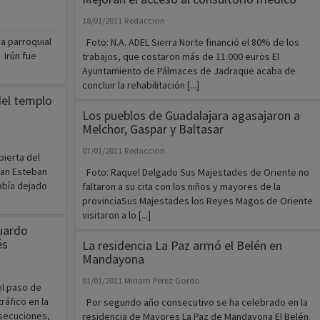
18/01/2011
Redaccion
ia parroquial
Foto: N.A. ADEL Sierra Norte financió el 80% de los
 Irún fue
trabajos, que costaron más de 11.000 euros El
Ayuntamiento de Pálmaces de Jadraque acaba de
concluir la rehabilitación [...]
del templo
Los pueblos de Guadalajara agasajaron a
Melchor, Gaspar y Baltasar
07/01/2011
Redaccion
bierta del
San Esteban
Foto: Raquel Delgado Sus Majestades de Oriente no
abía dejado
faltaron a su cita con los niños y mayores de la
provinciaSus Majestades los Reyes Magos de Oriente
visitaron a lo [...]
uardo
és
La residencia La Paz armó el Belén en
Mandayona
01/01/2011
Miriam Perez Gordo
el paso de
áfico en la
Por segundo año consecutivo se ha celebrado en la
rsecuciones,
residencia de Mayores La Paz de Mandayona El Belén