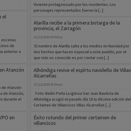
Viviente protagonizado por los residentes. Los
personajes representados fueron la [...]
 el
Alarilla recibe a la primera botarga de la
provincia, el Zarragón
31/12/2010
M:Pérez
1 escenas
cinos de
El nombre de Alarilla salta a los medios en Navidad por
a anterior a
dos hechos que hacen especial a este pueblo, por el
que más es conocido es por contar con [...]
en Atanzón
Alhóndiga revive el espírtu navideño de Villas
Alcarreñas
27/12/2010
M.Perez
 de Atanzón
la de Atanzón,
Foto: Belén Peña La iglesia San Juan Bautista de
n durante el
Alhóndiga acogió el pasado día 18 la décima edición del
Certamen de Villancicos Villas Alcarreñas [...]
 VPO en
Éxito rotundo del primer certamen de
villancicos