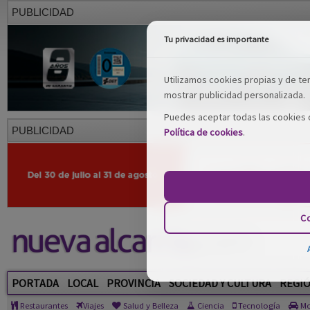
PUBLICIDAD
Tu privacidad es importante
Utilizamos cookies propias y de terc
mostrar publicidad personalizada.
Puedes aceptar todas las cookies o
PUBLICIDAD
Política de cookies
.
Co
PORTADA
LOCAL
PROVINCIA
SOCIEDAD Y CULTURA
REGI
Restaurantes
Viajes
Salud y Belleza
Ciencia
Tecnología
Mo