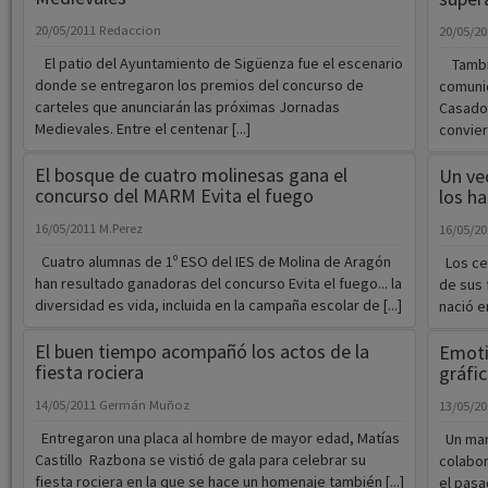
20/05/2011
Redaccion
20/05/2
El patio del Ayuntamiento de Sigüenza fue el escenario
Tambié
donde se entregaron los premios del concurso de
comunid
carteles que anunciarán las próximas Jornadas
Casado 
Medievales. Entre el centenar [...]
conviert
El bosque de cuatro molinesas gana el
Un ve
concurso del MARM Evita el fuego
los ha
16/05/2011
M.Perez
16/05/2
Cuatro alumnas de 1º ESO del IES de Molina de Aragón
Los cer
han resultado ganadoras del concurso Evita el fuego... la
de sus 
diversidad es vida, incluida en la campaña escolar de [...]
nació e
El buen tiempo acompañó los actos de la
Emotiv
fiesta rociera
gráfic
14/05/2011
Germán Muñoz
13/05/2
Entregaron una placa al hombre de mayor edad, Matías
Un mar 
Castillo Razbona se vistió de gala para celebrar su
colabor
fiesta rociera en la que se hace un homenaje también [...]
el pasa