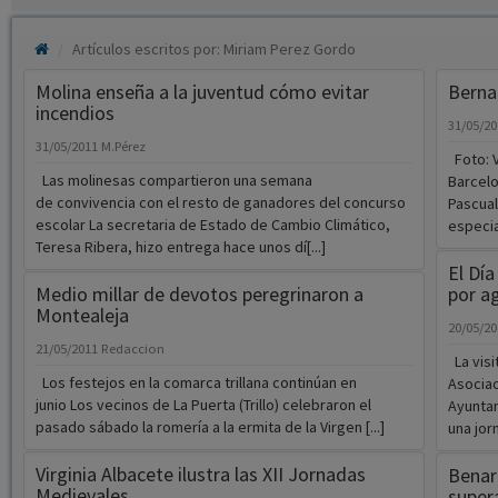
Artículos escritos por: Miriam Perez Gordo
Molina enseña a la juventud cómo evitar
Berna
incendios
31/05/2
31/05/2011
M.Pérez
Foto: V
Las molinesas compartieron una semana
Barcelo
de convivencia con el resto de ganadores del concurso
Pascual
escolar La secretaria de Estado de Cambio Climático,
especial
Teresa Ribera, hizo entrega hace unos dí[...]
El Dí
Medio millar de devotos peregrinaron a
por a
Montealeja
20/05/2
21/05/2011
Redaccion
La visi
Los festejos en la comarca trillana continúan en
Asociac
junio Los vecinos de La Puerta (Trillo) celebraron el
Ayuntam
pasado sábado la romería a la ermita de la Virgen [...]
una jorn
Virginia Albacete ilustra las XII Jornadas
Benar
Medievales
super