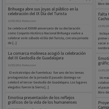
libro de 
Brihuega abre sus joyas al público en la
celebración del IX Día del Turista
Falta
Cach
13/05/2011
Redaccion
13/05/2
Se celebra el XXXVIII aniversario de su declaración
como Conjunto Histórico Nacional Brihuega vuelve a
Incluy
celebrar este sábado el Día del Turista, con una jornada
primer 
de [...]
sacar a
nombre F
La comarca molinesa acogió la celebración
del III Geolodía de Guadalajara
Emotiv
gráfic
13/05/2011
Redaccion
13/05/2
El estratrotipo de Fuentelsaz fue uno de los temas
protagonistas de la jornada El pasado domingo se
Un mar 
celebró el tercer Geolodía de Guadalajara. Los lugares
colabor
elegidos fueron la Sierra [...]
el pasa
libro de 
Emotiva presentación de los reflejos
gráficos de la vida de los humanenses
Proyec
Campi