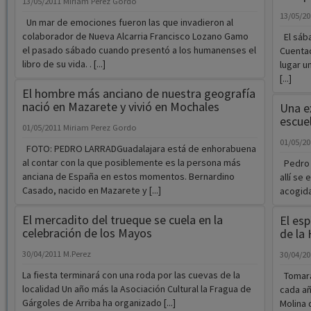
13/05/2011
Miriam Perez Gordo
13/05/2
Un mar de emociones fueron las que invadieron al
colaborador de Nueva Alcarria Francisco Lozano Gamo
El sába
el pasado sábado cuando presentó a los humanenses el
Cuentac
libro de su vida. . [...]
lugar u
[...]
El hombre más anciano de nuestra geografía
nació en Mazarete y vivió en Mochales
Una e
escue
01/05/2011
Miriam Perez Gordo
01/05/2
FOTO: PEDRO LARRADGuadalajara está de enhorabuena
al contar con la que posiblemente es la persona más
Pedro V
anciana de España en estos momentos. Bernardino
allí se
Casado, nacido en Mazarete y [...]
acogida
El mercadito del trueque se cuela en la
El esp
celebración de los Mayos
de la
30/04/2011
M.Perez
30/04/2
La fiesta terminará con una roda por las cuevas de la
Tomarán
localidad Un año más la Asociación Cultural la Fragua de
cada añ
Gárgoles de Arriba ha organizado [...]
Molina 