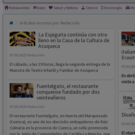
Restaurantes
Viajes
Salud y Belleza
Ciencia
Tecnología
Mo
Artículos escritos por: Redacción
La Espiguita continúa con otro
lleno en la Casa de la Cultura de
Azuqueca
italia
07/03/2023
Redacción
Eras
El sábado, a las 19 horas, llega la segunda entrega de la
07/03/2
Muestra de Teatro Infantil y Familiar de Azuqueca
En abri
visita a 
Fuentelgato, el restaurante
conquense fundado por dos
veinteañeros
07/03/2023
Redacción
Diseñ
El restaurante Fuentelgato, en Huerta del Marquesado
(Cuenca), es uno de los dieciséis embajadores de Raíz
07/03/2
Culinaria en la provincia de Cuenca, un sello promovido
El obje
por la Junta de Comunidades de Castilla-La Mancha, que