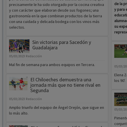
de la p
precisamente le ha sido otorgado por la cocina creativa
y para 
y con carácter que elaboran desde sus fogones; una
educati
gastronomía en la que combinan productos de la tierra
alumnad
con una cuidada y delicada bodega con los vinos más
su expe
selectos.
represe
Sin victorias para Sacedón y
Guadalajara
05/03/2023
Redacción
Mal fin de semana para ambos equipos en Tercera.
05/03/2
Elena Z
El Chiloeches demuestra una
los 90'.
jornada más que no tiene rival en
Segunda
05/03/2023
Redacción
Amplio triunfo del equipo de Ángel Orejón, que sigue en
05/03/2
lo más alto.
Pimente
conjunt