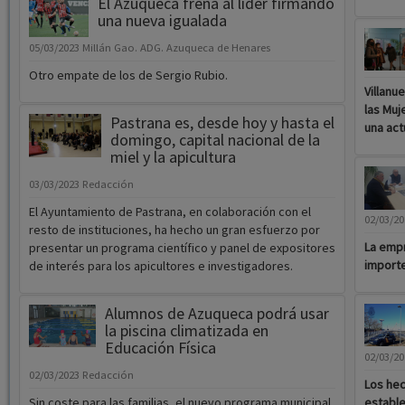
El Azuqueca frena al líder firmando
una nueva igualada
05/03/2023
Millán Gao. ADG. Azuqueca de Henares
Otro empate de los de Sergio Rubio.
Villanu
las Muj
Pastrana es, desde hoy y hasta el
una act
domingo, capital nacional de la
miel y la apicultura
03/03/2023
Redacción
El Ayuntamiento de Pastrana, en colaboración con el
02/03/2
resto de instituciones, ha hecho un gran esfuerzo por
La empr
presentar un programa científico y panel de expositores
importe
de interés para los apicultores e investigadores.
Alumnos de Azuqueca podrá usar
la piscina climatizada en
Educación Física
02/03/2
02/03/2023
Redacción
Los hec
Sin coste para las familias, el nuevo programa municipal
estable