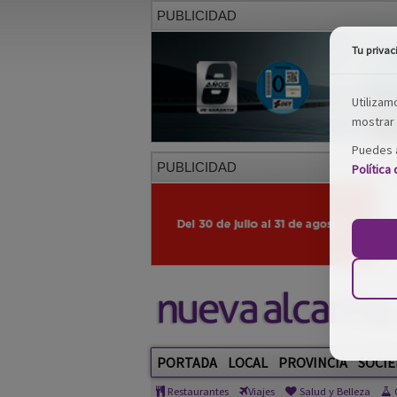
PUBLICIDAD
Tu privac
Utilizam
mostrar 
Puedes a
PUBLICIDAD
Política
PORTADA
LOCAL
PROVINCIA
SOCIE
Restaurantes
Viajes
Salud y Belleza
C