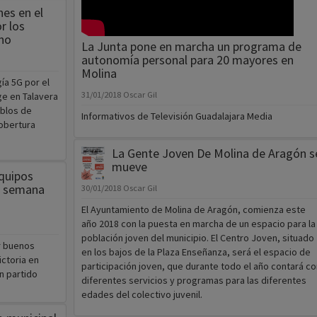
es en el
r los
no
La Junta pone en marcha un programa de
autonomía personal para 20 mayores en
Molina
ía 5G por el
31/01/2018
Oscar Gil
ge en Talavera
eblos de
Informativos de Televisión Guadalajara Media
cobertura
La Gente Joven De Molina de Aragón s
mueve
quipos
e semana
30/01/2018
Oscar Gil
El Ayuntamiento de Molina de Aragón, comienza este
año 2018 con la puesta en marcha de un espacio para la
población joven del municipio. El Centro Joven, situado
r buenos
en los bajos de la Plaza Enseñanza, será el espacio de
ictoria en
participación joven, que durante todo el año contará co
n partido
diferentes servicios y programas para las diferentes
edades del colectivo juvenil.