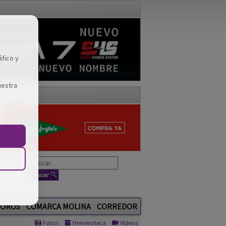
áfico y
uestra
OROS
COMARCA MOLINA
CORREDOR
Fotos
Hemeroteca
Vídeos