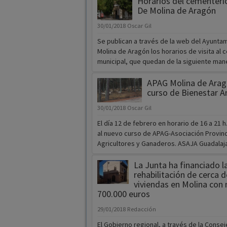
Horarios del cementeri
De Molina de Aragón
30/01/2018
Oscar Gil
Se publican a través de la web del Ayunta
Molina de Aragón los horarios de visita al
municipal, que quedan de la siguiente manera
APAG Molina de Aragó
curso de Bienestar A
30/01/2018
Oscar Gil
El día 12 de febrero en horario de 16 a 21 h.
al nuevo curso de APAG-Asociación Provinc
Agricultores y Ganaderos. ASAJA Guadalajara
La Junta ha financiado l
rehabilitación de cerca 
viviendas en Molina con
700.000 euros
29/01/2018
Redacción
El Gobierno regional, a través de la Consej