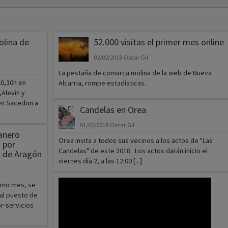
olina de
52.000 visitas el primer mes online
02/02/2018
Oscar Gil
La pestaña de comarca molina de la web de Nueva
20,30h en
Alcarria, rompe estadísticas.
,Alevin y
en Sacedon a
Candelas en Orea
01/02/2018
Oscar Gil
anero
Orea invita a todos sus vecinos a los actos de "Las
 por
Candelas" de este 2018. Los actos darán inicio el
a de Aragón
viernes día 2, a las 12:00 [...]
ismo mes, se
al puesto de
r-servicios