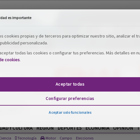
idad es importante
os cookies propias y de terceros para optimizar nuestro sitio, analizar el tr
publicidad personalizada.
ceptar todas las cookies o configurar tus preferencias. Más detalles en n
 de cookies
.
Aceptar todas
Configurar preferencias
Aceptar solo funcionales
DAD Y CULTURA
REGIÓN
DEPORTES
ECONOMÍA
OPINIÓN
T
iencia
Tecnología
Motor
Campo
Elecciones