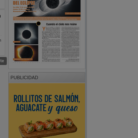
a
n
nte
PUBLICIDAD