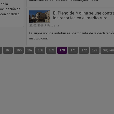
 de la
r ocupación de
El Pleno de Molina se une contr
con finalidad
los recortes en el medio rural
26/01/2018
J. Pastrana
Ls supresión de autobuses, detonante de la declaració
institucional.
165
166
167
168
169
170
171
172
173
Siguie