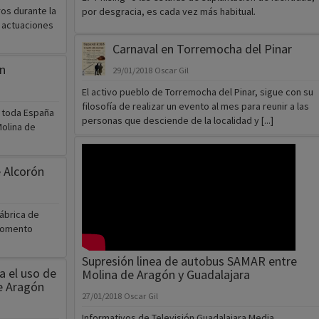
os durante la
por desgracia, es cada vez más habitual.
3 actuaciones
Carnaval en Torremocha del Pinar
n
29/01/2018
Oscar Gil
El activo pueblo de Torremocha del Pinar, sigue con su
filosofía de realizar un evento al mes para reunir a las
n toda España
personas que desciende de la localidad y [...]
Molina de
e Alcorón
fábrica de
 momento
Supresión linea de autobus SAMAR entre
 el uso de
Molina de Aragón y Guadalajara
e Aragón
27/01/2018
Oscar Gil
Informativos de Televisión Guadalajara Media