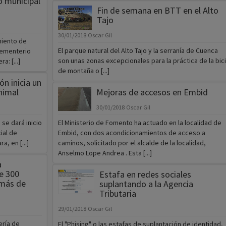
o municipal
Fin de semana en BTT en el Alto
Tajo
30/01/2018
Oscar Gil
miento de
El parque natural del Alto Tajo y la serranía de Cuenca
 cementerio
son unas zonas excepcionales para la práctica de la bici
: [...]
de montaña o [...]
n inicia un
nimal
Mejoras de accesos en Embid
30/01/2018
Oscar Gil
 se dará inicio
El Ministerio de Fomento ha actuado en la localidad de
ial de
Embid, con dos acondicionamientos de acceso a
, en [...]
caminos, solicitado por el alcalde de la localidad,
Anselmo Lope Andrea . Esta [...]
a
de 300
Estafa en redes sociales
 más de
suplantando a la Agencia
Tributaria
29/01/2018
Oscar Gil
ería de
El "Phising" o las estafas de suplantación de identidad,