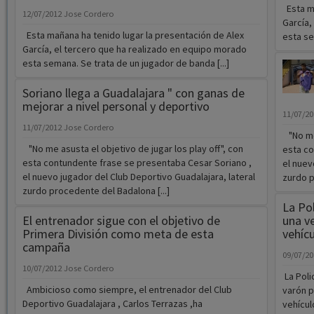
Esta ma
12/07/2012
Jose Cordero
García,
Esta mañana ha tenido lugar la presentación de Alex
esta se
García, el tercero que ha realizado en equipo morado
esta semana. Se trata de un jugador de banda [...]
Soriano llega a Guadalajara " con ganas de
mejorar a nivel personal y deportivo
11/07/2
11/07/2012
Jose Cordero
"No me 
"No me asusta el objetivo de jugar los play off", con
esta co
esta contundente frase se presentaba Cesar Soriano ,
el nuev
el nuevo jugador del Club Deportivo Guadalajara, lateral
zurdo p
zurdo procedente del Badalona [...]
La Po
El entrenador sigue con el objetivo de
una v
Primera División como meta de esta
vehíc
campaña
09/07/2
10/07/2012
Jose Cordero
La Poli
Ambicioso como siempre, el entrenador del Club
varón p
Deportivo Guadalajara , Carlos Terrazas ,ha
vehículo