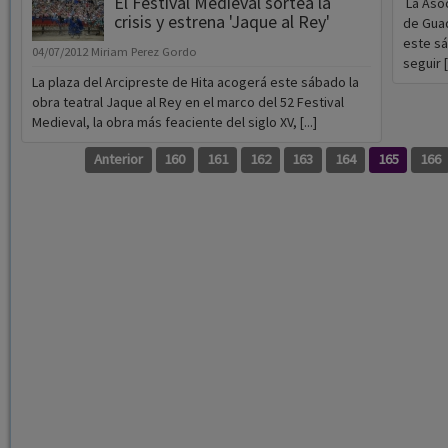
El Festival Medieval sortea la
La Asoc
crisis y estrena 'Jaque al Rey'
de Guad
este sá
04/07/2012
Miriam Perez Gordo
seguir [.
La plaza del Arcipreste de Hita acogerá este sábado la
obra teatral Jaque al Rey en el marco del 52 Festival
Medieval, la obra más feaciente del siglo XV, [...]
Anterior
160
161
162
163
164
165
166