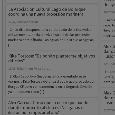
de ayu
La Asociación Cultural Lago de Bolarque
20/07/2
coordina una nueva procesión marinera
Si nadi
20/07/2012
Redaccion
reparto
Cinco días después de la celebración de la festividad
lleva a
del Carmen, Guadalajara vivirá su particular procesión
molinesa
marinera este sábado. Las aguas de Bolarque acogerán
[...]
Alex 
dar d
Kike Tortosa: "Es bonito plantearse objetivos
ilusio
difíciles"
12/07/2
13/07/2012
Miriam Perez Gordo
Esta ma
El Club Deportivo Guadalajara ha presentado este
García,
viernes a Kike Tortosa defensa diestro que procede del
esta se
Burgos CF pero con experiencia en la Segunda División
ya que estuvo cinco [...]
Alex 
dar d
Alex García afirma que lo unico que puede
ilusio
dar de momento al club es l"as ganas e
12/07/2
ilusion por empezar el año"