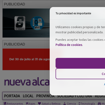
PUBLICIDAD
Tu privacidad es importante
Utilizamos cookies propias y de terc
mostrar publicidad personalizada.
Puedes aceptar todas las cookies o
PUBLICIDAD
Política de cookies
.
Co
PORTADA
LOCAL
PROVINCIA
SOCIEDAD Y CULTURA
REGI
Restaurantes
Viajes
Salud y Belleza
Ciencia
Tecnología
Mo