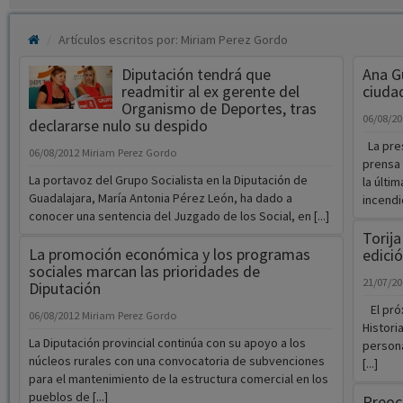
Artículos escritos por: Miriam Perez Gordo
Diputación tendrá que
Ana Gu
readmitir al ex gerente del
ciuda
Organismo de Deportes, tras
06/08/2
declararse nulo su despido
La pres
06/08/2012
Miriam Perez Gordo
prensa
La portavoz del Grupo Socialista en la Diputación de
la últi
Guadalajara, María Antonia Pérez León, ha dado a
incendio
conocer una sentencia del Juzgado de los Social, en [...]
Torija
La promoción económica y los programas
edició
sociales marcan las prioridades de
21/07/2
Diputación
El próx
06/08/2012
Miriam Perez Gordo
Histori
La Diputación provincial continúa con su apoyo a los
persona
núcleos rurales con una convocatoria de subvenciones
[...]
para el mantenimiento de la estructura comercial en los
pueblos de [...]
Preocu