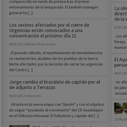
comparecido en rueda de prensa tras el primer
entrenamiento de la temporada. El también manager
La ol
general ha [...]
direc
de la
Los vecinos afectados por el cierre de
07/07/2
Urgencias están convocados a una
concentración el próximo día 21
Los año
Pareja,
09/07/2012
Miriam Perez Gordo
muestra
El pasado sábado, el Ayuntamiento de Hiendelaencina
se reunieron los alcaldes de los pueblos de la Sierra
El Ay
Norte afectados por la decisión de cerrar las urgencias
perso
del Centro [...]
06/07/2
Jorge cambia el brazalete de capitán por el
Un año 
de adjunto a Terrazas
de juli
Jornada
06/07/2012
redaccion
Afronta esta nueva etapa con "ilusión" y con el objetivo
de seguir "ayudando al crecimiento" del CD Guadalajara
en el fútbol profesional. El futbolista y capitán del [...]
23/06/2