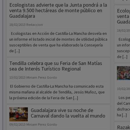
Ecologistas advierte que la Junta pondrá a la
venta 9.500 hectáreas de monte público en
Ecolog
Guadalajara
venta
Guada
18/02/2013
Redaccion
18/02/2
Ecologistas en Acción de Castilla-La Mancha desvela en
un informe el listado inicial de montes de utilidad pública
Ecologi
susceptibles de venta que ha elaborado la Consejería
un info
de [...]
suscept
de [...]
Tendilla celebra que su Feria de San Matías
sea de Interés Turístico Regional
13/02/2013
Miriam Perez Gordo
El Gobierno de Castilla-La Mancha ha comunicado esta
10/02/2
misma mañana al alcalde de Tendilla, Jesús Muñoz, que
Los peq
la próxima edición de la Feria de San [...]
del Car
disfrac
Guadalajara vive su noche de
Carnaval dando la vuelta al mundo
ha [...]
09/02/2013
Miriam Perez Gordo
Razak