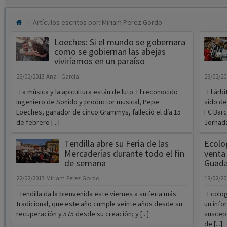
Artículos escritos por: Miriam Perez Gordo
Loeches: Si el mundo se gobernara
como se gobiernan las abejas
viviríamos en un paraíso
26/02/2013
Ana I García
26/02/2
La música y la apicultura están de luto. El reconocido
El árbi
ingeniero de Sonido y productor musical, Pepe
sido des
Loeches, ganador de cinco Grammys, falleció el día 15
FC Barc
de febrero [...]
Jornada 
Tendilla abre su Feria de las
Ecolog
Mercaderías durante todo el fin
venta
de semana
Guada
22/02/2013
Miriam Perez Gordo
18/02/2
Tendilla da la bienvenida este viernes a su feria más
Ecologi
tradicional, que este año cumple veinte años desde su
un info
recuperación y 575 desde su creación; y [...]
suscept
de [...]