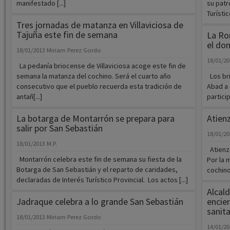
manifestado [...]
su patr
Turístic
Tres jornadas de matanza en Villaviciosa de
Tajuña este fin de semana
La Ro
el do
18/01/2013
Miriam Perez Gordo
18/01/2
La pedanía briocense de Villaviciosa acoge este fin de
semana la matanza del cochino. Será el cuarto año
Los bri
consecutivo que el pueblo recuerda esta tradición de
Abad a 
antañ[...]
partici
La botarga de Montarrón se prepara para
Atienz
salir por San Sebastián
18/01/2
18/01/2013
M.P.
Atienza
Montarrón celebra este fin de semana su fiesta de la
Por la 
Botarga de San Sebastián y el reparto de caridades,
cochino
declaradas de Interés Turístico Provincial. Los actos [...]
Alcald
Jadraque celebra a lo grande San Sebastián
encier
sanita
18/01/2013
Miriam Perez Gordo
14/01/2