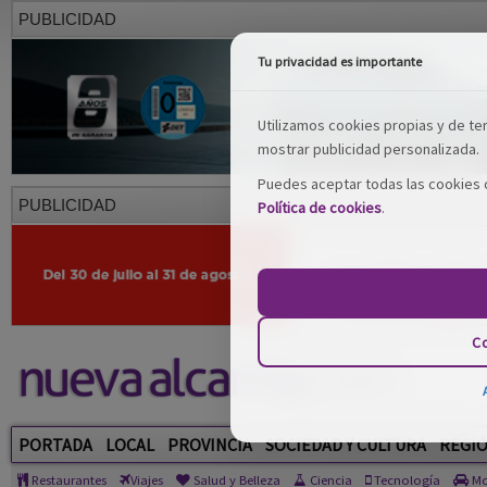
PUBLICIDAD
Tu privacidad es importante
Utilizamos cookies propias y de terc
mostrar publicidad personalizada.
Puedes aceptar todas las cookies o
PUBLICIDAD
Política de cookies
.
Co
PORTADA
LOCAL
PROVINCIA
SOCIEDAD Y CULTURA
REGI
Restaurantes
Viajes
Salud y Belleza
Ciencia
Tecnología
Mo