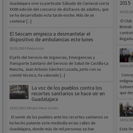
2015
Guadalajara vive su particular Sábado de Carnaval con la
XXXIII edición del concurso de disfraces de adultos, que
04/02/2
se ha desarrollado esta tarde-noche. Más de un
El Club
centenar [...]
Brimah 
contrat
El Sescam empieza a desmantelar el
dispositivo de ambulancias este lunes
llegado 
20/01/2013
Redaccion
El jefe del Servicio de Urgencias, Emergencias y
Transporte Sanitario del Servicio de Salud de Castilla-La
19/01/2
Mancha, Juan Antonio Sánchez Losada, junto con su
Conceja
comité técnico, ha valorado [...]
indigna
Gobiern
La voz de los pueblos contra los
recortes sanitarios se hace oir en
que desd
Guadalajara
19/01/2013
Miriam Perez Gordo
El sentir de los pueblos ante los recortes sanitarios se
18/01/2
ha hecho patente este mediodía en las calles de
Guadalajara, donde más de mil personas se han
Este fi