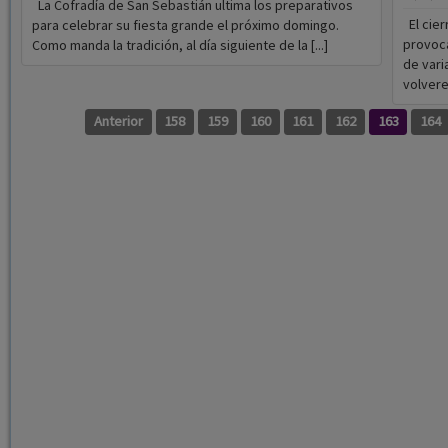
La Cofradía de San Sebastián ultima los preparativos
El cier
para celebrar su fiesta grande el próximo domingo.
provoca
Como manda la tradición, al día siguiente de la [...]
de vari
volvere
Anterior
158
159
160
161
162
163
164