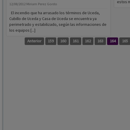
estos m
12/08/2012
Miriam Perez Gordo
El incendio que ha arrasado los términos de Uceda,
Cubillo de Uceda y Casa de Uceda se encuentra ya
perimetrado y estabilizado, según las informaciones de
los equipos [...]
Anterior
159
160
161
162
163
164
165