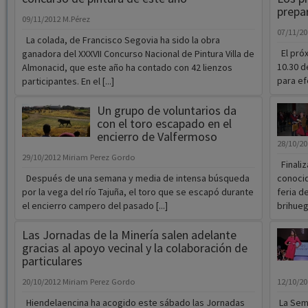
prepar
09/11/2012
M.Pérez
07/11/2
La colada, de Francisco Segovia ha sido la obra
El próx
ganadora del XXXVII Concurso Nacional de Pintura Villa de
10.30 d
Almonacid, que este año ha contado con 42 lienzos
para ef
participantes. En el [...]
Un grupo de voluntarios da
con el toro escapado en el
encierro de Valfermoso
28/10/2
29/10/2012
Miriam Perez Gordo
Finaliz
Después de una semana y media de intensa búsqueda
conocid
por la vega del río Tajuña, el toro que se escapó durante
feria d
el encierro campero del pasado [...]
brihuego
Las Jornadas de la Minería salen adelante
gracias al apoyo vecinal y la colaboración de
particulares
20/10/2012
Miriam Perez Gordo
12/10/2
Hiendelaencina ha acogido este sábado las Jornadas
La Sema