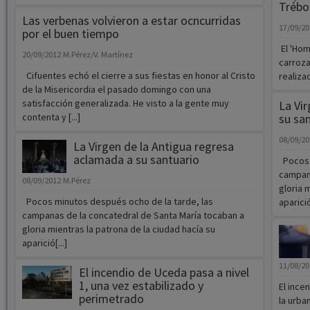
Trébol
Las verbenas volvieron a estar ocncurridas
17/09/2
por el buen tiempo
El 'Hom
20/09/2012
M.Pérez/V. Martínez
carroza
Cifuentes echó el cierre a sus fiestas en honor al Cristo
realiza
de la Misericordia el pasado domingo con una
satisfacción generalizada. He visto a la gente muy
La Vi
contenta y [...]
su sa
08/09/2
La Virgen de la Antigua regresa
aclamada a su santuario
Pocos m
campana
08/09/2012
M.Pérez
gloria 
Pocos minutos después ocho de la tarde, las
aparició[
campanas de la concatedral de Santa María tocaban a
gloria mientras la patrona de la ciudad hacía su
aparició[...]
11/08/2
El incendio de Uceda pasa a nivel
1, una vez estabilizado y
El ince
perimetrado
la urba