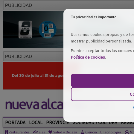
PUBLICIDAD
Tu privacidad es importante
Utilizamos cookies propias y de terc
mostrar publicidad personalizada.
Puedes aceptar todas las cookies o
PUBLICIDAD
Política de cookies
.
Co
PORTADA
LOCAL
PROVINCIA
SOCIEDAD Y CULTURA
REGI
Restaurantes
Viajes
Salud y Belleza
Ciencia
Tecnología
Mo