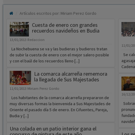
Artículos escritos por: Miriam Perez Gordo
Cuesta de enero con grandes
recuerdos navideños en Budia
13/01/2013
Redaccion
11/01/2
La Nochebuena se va y las budieras y budieros tratan
Se calc
de subir la cuesta de enero con el mejor salero posible
agasaja
y con el baúl de los recuerdos lleno [...]
Cadena 
La comarca alcarreña rememora
la llegada de Sus Majestades
11/01/2013
Miriam Perez Gordo
16/12/2
Los habitantes de la comarca alcarreña prepararon de
Sobran
muy diversas formas la bienvenida a Sus Majestades de
pronunc
Oriente el pasado día 5 de enero. En Cifuentes, Pareja,
fundado
Budia y [...]
navideñ[
Una colada en un patio interior gana el
concurso de pintura de este año
Los p