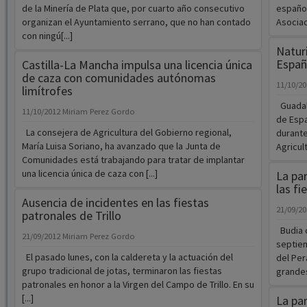
de la Minería de Plata que, por cuarto año consecutivo
español
organizan el Ayuntamiento serrano, que no han contado
Asociac
con ningú[...]
Natur
Españ
Castilla-La Mancha impulsa una licencia única
de caza con comunidades autónomas
11/10/2
limítrofes
Guadala
11/10/2012
Miriam Perez Gordo
de Espa
La consejera de Agricultura del Gobierno regional,
durante
María Luisa Soriano, ha avanzado que la Junta de
Agricult
Comunidades está trabajando para tratar de implantar
una licencia única de caza con [...]
La pa
las fi
Ausencia de incidentes en las fiestas
21/09/2
patronales de Trillo
Budia c
21/09/2012
Miriam Perez Gordo
septiem
El pasado lunes, con la caldereta y la actuación del
del Per
grupo tradicional de jotas, terminaron las fiestas
grandes 
patronales en honor a la Virgen del Campo de Trillo. En su
[...]
La par