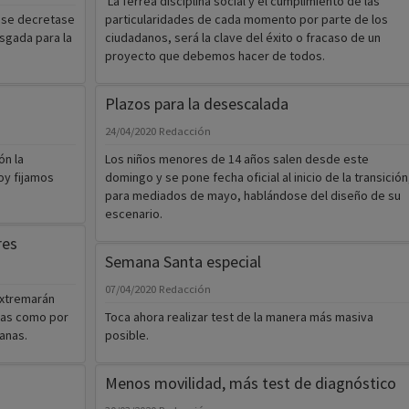
La férrea disciplina social y el cumplimiento de las
 se decretase
particularidades de cada momento por parte de los
sgada para la
ciudadanos, será la clave del éxito o fracaso de un
proyecto que debemos hacer de todos.
Plazos para la desescalada
24/04/2020
Redacción
n la
Los niños menores de 14 años salen desde este
oy fijamos
domingo y se pone fecha oficial al inicio de la transición
para mediados de mayo, hablándose del diseño de su
escenario.
res
Semana Santa especial
07/04/2020
Redacción
extremarán
sas como por
Toca ahora realizar test de la manera más masiva
anas.
posible.
Menos movilidad, más test de diagnóstico