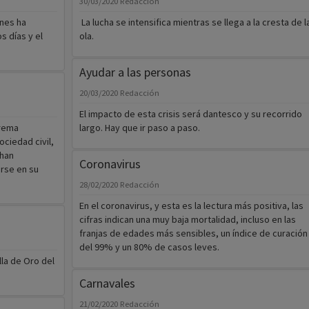
30/03/2020
Redacción
ones ha
La lucha se intensifica mientras se llega a la cresta de l
s días y el
ola.
Ayudar a las personas
20/03/2020
Redacción
El impacto de esta crisis será dantesco y su recorrido
trema
largo. Hay que ir paso a paso.
ciedad civil,
 han
Coronavirus
rse en su
28/02/2020
Redacción
En el coronavirus, y esta es la lectura más positiva, las
cifras indican una muy baja mortalidad, incluso en las
franjas de edades más sensibles, un índice de curación
del 99% y un 80% de casos leves.
la de Oro del
Carnavales
21/02/2020
Redacción