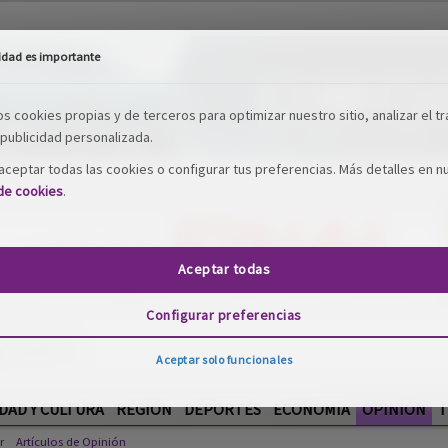
idad es importante
os cookies propias y de terceros para optimizar nuestro sitio, analizar el tr
publicidad personalizada.
ceptar todas las cookies o configurar tus preferencias. Más detalles en n
 de cookies
.
Aceptar todas
Configurar preferencias
Aceptar solo funcionales
DAD Y CULTURA
REGIÓN
DEPORTES
ECONOMÍA
OPINIÓN
T
r
Artículos de Opinión