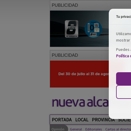
PUBLICIDAD
Tu privac
Utilizam
mostrar 
Puedes a
PUBLICIDAD
Política
PORTADA
LOCAL
PROVINCIA
SOCIE
Opinión
General
Editoriales
Cartas al directo