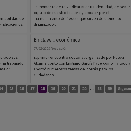
Es momento de reivindicar nuestra identidad, de sentir
orgullo de nuestro folklore y apostar por el
entabilidad de
mantenimiento de fiestas que sirven de elemento
vindicaciones.
dinamizador.
En clave... económica
07/02/2020
Redacción
jorado sus
El primer encuentro sectorial organizado por Nueva
y ha trabajado
Alcarria contó con Emiliano García Page como invitado y
 mejor
abordó numerosos temas de interés para los
ciudadanos.
...
14
15
16
17
18
19
20
21
22
88
89
Siguie