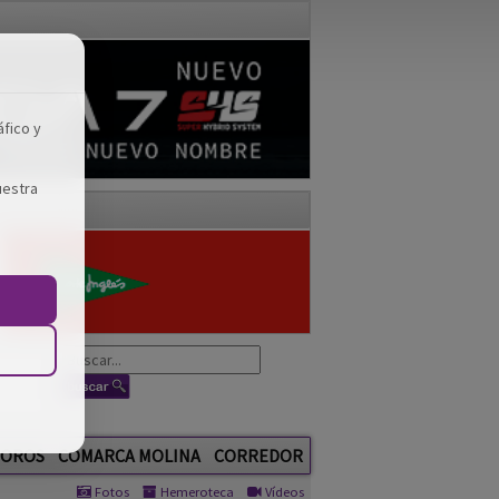
áfico y
uestra
OROS
COMARCA MOLINA
CORREDOR
Fotos
Hemeroteca
Vídeos