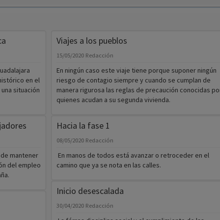
ca
Viajes a los pueblos
15/05/2020
Redacción
uadalajara
En ningún caso este viaje tiene porque suponer ningún
stórico en el
riesgo de contagio siempre y cuando se cumplan de
una situación
manera rigurosa las reglas de precaución conocidas po
quienes acudan a su segunda vivienda.
jadores
Hacia la fase 1
08/05/2020
Redacción
 de mantener
En manos de todos está avanzar o retroceder en el
ión del empleo
camino que ya se nota en las calles.
ña.
Inicio desescalada
30/04/2020
Redacción