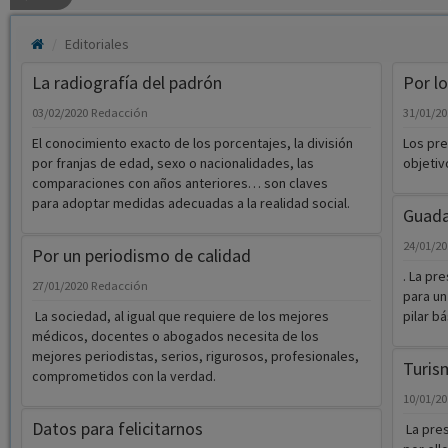
Editoriales
La radiografía del padrón
Por l
03/02/2020
Redacción
31/01/2
El conocimiento exacto de los porcentajes, la división
Los pre
por franjas de edad, sexo o nacionalidades, las
objetiv
comparaciones con años anteriores… son claves
para adoptar medidas adecuadas a la realidad social.
Guadal
24/01/2
Por un periodismo de calidad
. La pr
27/01/2020
Redacción
para un
La sociedad, al igual que requiere de los mejores
pilar b
médicos, docentes o abogados necesita de los
mejores periodistas, serios, rigurosos, profesionales,
Turis
comprometidos con la verdad.
10/01/2
Datos para felicitarnos
La pres