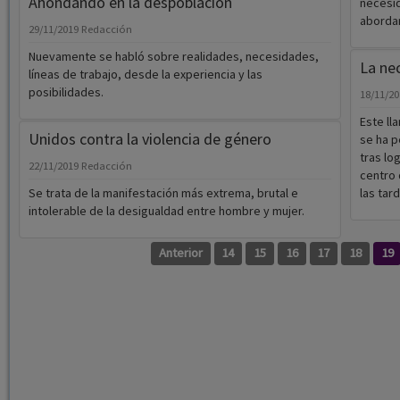
Ahondando en la despoblación
necesid
abordar
29/11/2019
Redacción
Nuevamente se habló sobre realidades, necesidades,
La ne
líneas de trabajo, desde la experiencia y las
posibilidades.
18/11/2
Este ll
Unidos contra la violencia de género
se ha p
tras lo
22/11/2019
Redacción
centro 
Se trata de la manifestación más extrema, brutal e
las tar
intolerable de la desigualdad entre hombre y mujer.
Anterior
14
15
16
17
18
19