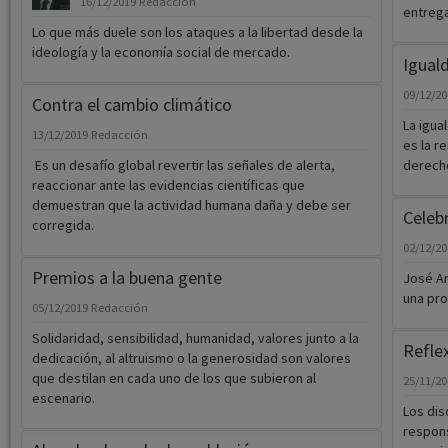
16/12/2019
Redacción
entreg
Lo que más duele son los ataques a la libertad desde la
ideología y la economía social de mercado.
Iguald
09/12/2
Contra el cambio climático
La igua
13/12/2019
Redacción
es la r
Es un desafío global revertir las señales de alerta,
derecho
reaccionar ante las evidencias científicas que
demuestran que la actividad humana daña y debe ser
Celeb
corregida.
02/12/2
Premios a la buena gente
José An
una pro
05/12/2019
Redacción
Solidaridad, sensibilidad, humanidad, valores junto a la
Refle
dedicación, al altruismo o la generosidad son valores
que destilan en cada uno de los que subieron al
25/11/2
escenario.
Los dis
respons