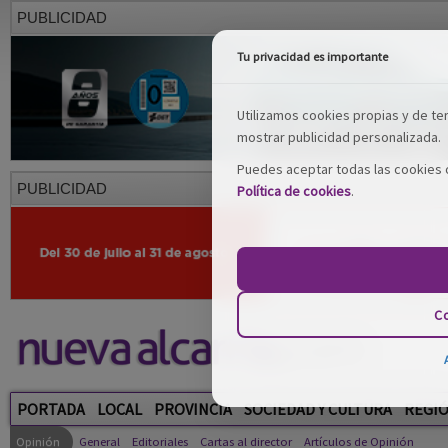
PUBLICIDAD
Tu privacidad es importante
Utilizamos cookies propias y de terc
mostrar publicidad personalizada.
Puedes aceptar todas las cookies o
PUBLICIDAD
Política de cookies
.
Co
PORTADA
LOCAL
PROVINCIA
SOCIEDAD Y CULTURA
REGI
Opinión
General
Editoriales
Cartas al director
Artículos de Opinión