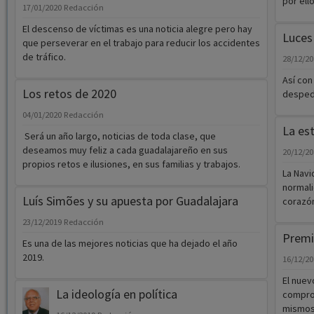
por ello
17/01/2020
Redacción
El descenso de víctimas es una noticia alegre pero hay
Luces
que perseverar en el trabajo para reducir los accidentes
de tráfico.
28/12/2
Así con
Los retos de 2020
despedi
04/01/2020
Redacción
La es
Será un año largo, noticias de toda clase, que
deseamos muy feliz a cada guadalajareño en sus
20/12/2
propios retos e ilusiones, en sus familias y trabajos.
La Navi
normali
Luís Simões y su apuesta por Guadalajara
corazón
23/12/2019
Redacción
Premi
Es una de las mejores noticias que ha dejado el año
2019.
16/12/2
El nuev
La ideología en política
comprom
mismos,