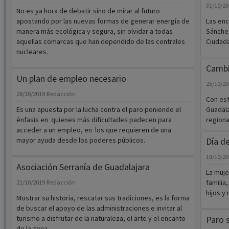
31/10/2
No es ya hora de debatir sino de mirar al futuro
apostando por las nuevas formas de generar energía de
Las enc
manera más ecológica y segura, sin olvidar a todas
Sánchez
aquellas comarcas que han dependido de las centrales
Ciudad
nucleares.
Cambi
Un plan de empleo necesario
25/10/2
28/10/2019
Redacción
Con est
Es una apuesta por la lucha contra el paro poniendo el
Guadala
énfasis en quienes más dificultades padecen para
regional
acceder a un empleo, en los que requieren de una
mayor ayuda desde los poderes públicos.
Día de
18/10/2
Asociación Serranía de Guadalajara
La muje
familia
21/10/2019
Redacción
hijos y
Mostrar su historia, rescatar sus tradiciones, es la forma
de buscar el apoyo de las administraciones e invitar al
turismo a disfrutar de la naturaleza, el arte y el encanto
Paro 
de la zona.