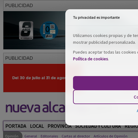
PUBLICIDAD
Tu privacidad es importante
Utilizamos cookies propias y de terc
mostrar publicidad personalizada.
Puedes aceptar todas las cookies o
PUBLICIDAD
Política de cookies
.
Co
PORTADA
LOCAL
PROVINCIA
SOCIEDAD Y CULTURA
REGI
Opinión
General
Editoriales
Cartas al director
Artículos de Opinión