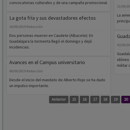
convocatorias culturales y de una campaña promocional.
13/09/2
La amen
La gota fría y sus devastadores efectos
princip
16/09/2019
Redacción
Dos personas mueren en Caudete (Albacete). En
Guada
Guadalajara la tormenta llegó el domingo y dejó
02/09/2
incidencias.
Guadala
idóneo 
Avances en el Campus universitario
militar 
06/09/2019
Redacción
Desde el inicio del mandato de Alberto Rojo se ha dado
un impulso importante.
Anterior
15
16
17
18
19
20