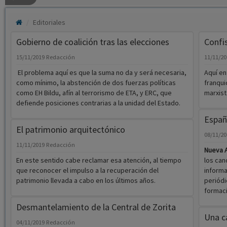
Editoriales
Gobierno de coalición tras las elecciones
Confi
15/11/2019
Redacción
11/11/2
El problema aquí es que la suma no da y será necesaria,
Aquí en
como mínimo, la abstención de dos fuerzas políticas
franqui
como EH Bildu, afín al terrorismo de ETA, y ERC, que
marxist
defiende posiciones contrarias a la unidad del Estado.
Españ
El patrimonio arquitectónico
08/11/2
11/11/2019
Redacción
Nueva A
En este sentido cabe reclamar esa atención, al tiempo
los can
que reconocer el impulso a la recuperación del
informa
patrimonio llevada a cabo en los últimos años.
periódi
formac
Desmantelamiento de la Central de Zorita
Una c
04/11/2019
Redacción