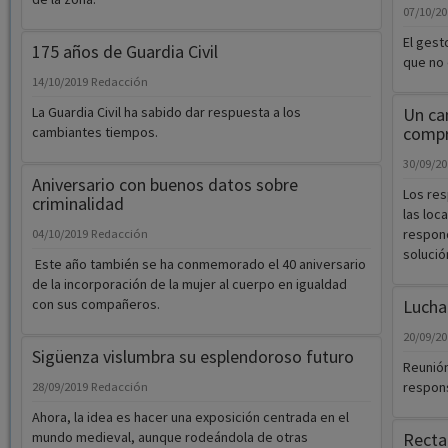
07/10/2
El gest
175 años de Guardia Civil
que no 
14/10/2019
Redacción
La Guardia Civil ha sabido dar respuesta a los
Un ca
comp
cambiantes tiempos.
30/09/2
Aniversario con buenos datos sobre
Los res
criminalidad
las loc
respond
04/10/2019
Redacción
solució
Este año también se ha conmemorado el 40 aniversario
de la incorporación de la mujer al cuerpo en igualdad
con sus compañeros.
Lucha
20/09/2
Sigüenza vislumbra su esplendoroso futuro
Reunión
respons
28/09/2019
Redacción
Ahora, la idea es hacer una exposición centrada en el
mundo medieval, aunque rodeándola de otras
Recta