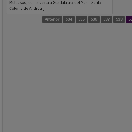
Multiusos, con la visita a Guadalajara del Marfil Santa
Coloma de Andreu [...]
Anterior
534
535
536
537
538
5