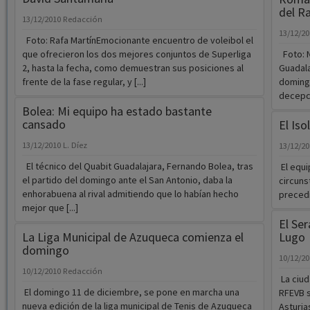
del Ra
13/12/2010
Redacción
13/12/2
Foto: Rafa MartínEmocionante encuentro de voleibol el
que ofrecieron los dos mejores conjuntos de Superliga
Foto: N
2, hasta la fecha, como demuestran sus posiciones al
Guadala
frente de la fase regular, y [...]
domingo
decepci
Bolea: Mi equipo ha estado bastante
cansado
El Iso
13/12/2010
L. Díez
13/12/2
El técnico del Quabit Guadalajara, Fernando Bolea, tras
El equi
el partido del domingo ante el San Antonio, daba la
circuns
enhorabuena al rival admitiendo que lo habían hecho
precedía
mejor que [...]
El Ser
La Liga Municipal de Azuqueca comienza el
Lugo
domingo
10/12/2
10/12/2010
Redacción
La ciud
El domingo 11 de diciembre, se pone en marcha una
RFEVB s
nueva edición de la liga municipal de Tenis de Azuqueca
Asturias