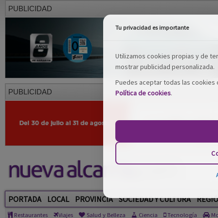
PUBLICIDAD
Tu privacidad es importante
Utilizamos cookies propias y de terc
mostrar publicidad personalizada.
Puedes aceptar todas las cookies o
PUBLICIDAD
Política de cookies
.
Co
PORTADA
LOCAL
PROVINCIA
SOCIEDAD Y CULTURA
REGI
Restaurantes
Viajes
Salud y Belleza
Ciencia
Tecnología
Mo