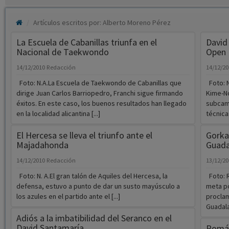
Artículos escritos por: Alberto Moreno Pérez
La Escuela de Cabanillas triunfa en el
David
Nacional de Taekwondo
Open 
14/12/2010
Redacción
14/12/2
Foto: N.A.La Escuela de Taekwondo de Cabanillas que
Foto: N
dirige Juan Carlos Barriopedro, Franchi sigue firmando
Kime-No
éxitos. En este caso, los buenos resultados han llegado
subcam
en la localidad alicantina [...]
técnicas
El Hercesa se lleva el triunfo ante el
Gorka
Majadahonda
Guada
14/12/2010
Redacción
13/12/2
Foto: N. A.El gran talón de Aquiles del Hercesa, la
Foto: R
defensa, estuvo a punto de dar un susto mayúsculo a
meta po
los azules en el partido ante el [...]
proclam
Guadalaj
Adiós a la imbatibilidad del Seranco en el
David Santamaría
Román