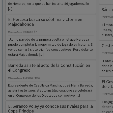
de Henares, en la que se han inscrito 86 jugadores. En
[...]
Sánch
09/12/2
El Hercesa busca su séptima victoria en
Majadahonda
El mís
Rozas, 
09/12/2010
Redacción
el Inter
Último partido de la primera vuelta en el que Hercesa
puede completar la mejor mitad de Liga de su historia. Si
Geste
vence sumará siete triunfos consecutivos. Pero delante
03/12/2
estará Majadahonda [...]
Foto: x
Barreda asiste al acto de la Constitución en
dar a l
el Congreso
se les 
06/12/2010
Europa Press
El Ges
El presidente de Castilla-La Mancha, José María Barreda,
de vi
asistirá este lunes al acto institucional que se celebrará
03/12/2
en el Congreso de los Diputados con motivo [...]
Los ju
El Seranco Voley ya conoce sus rivales para la
deben e
Copa Príncipe
en casa