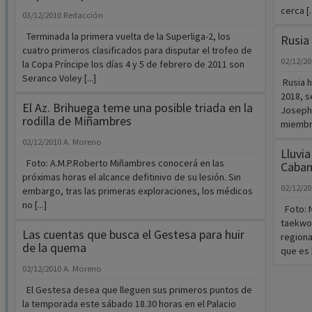
cerca [..
03/12/2010
Redacción
Terminada la primera vuelta de la Superliga-2, los
Rusia
cuatro primeros clasificados para disputar el trofeo de
02/12/2
la Copa Príncipe los días 4 y 5 de febrero de 2011 son
Seranco Voley [...]
Rusia h
2018, s
El Az. Brihuega teme una posible triada en la
Joseph 
rodilla de Miñambres
miembro
02/12/2010
A. Moreno
Lluvia
Foto: A.M.P.Roberto Miñambres conocerá en las
Cabani
próximas horas el alcance defitinivo de su lesión. Sin
02/12/2
embargo, tras las primeras exploraciones, los médicos
no [...]
Foto: N
taekwon
Las cuentas que busca el Gestesa para huir
regiona
de la quema
que es [
02/12/2010
A. Moreno
El Gestesa desea que lleguen sus primeros puntos de
la temporada este sábado 18.30 horas en el Palacio