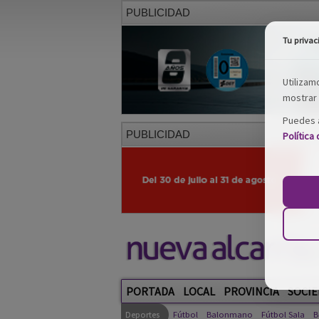
PUBLICIDAD
Tu privac
Utilizam
mostrar 
Puedes a
PUBLICIDAD
Política
PORTADA
LOCAL
PROVINCIA
SOCIE
Deportes
Fútbol
Balonmano
Fútbol Sala
B