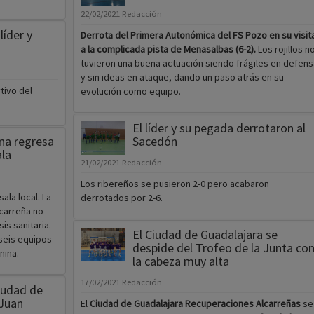
22/02/2021
Redacción
líder y
Derrota del Primera Autonómica del FS Pozo en su visit
a la complicada pista de Menasalbas (6-2).
Los rojillos n
tuvieron una buena actuación siendo frágiles en defens
y sin ideas en ataque, dando un paso atrás en su
tivo del
evolución como equipo.
El líder y su pegada derrotaron al
na regresa
Sacedón
ala
21/02/2021
Redacción
Los ribereños se pusieron 2-0 pero acabaron
ala local. La
derrotados por 2-6.
carreña no
is sanitaria.
El Ciudad de Guadalajara se
seis equipos
despide del Trofeo de la Junta co
nina.
la cabeza muy alta
17/02/2021
Redacción
Ciudad de
 Juan
El
Ciudad de Guadalajara Recuperaciones Alcarreñas
se