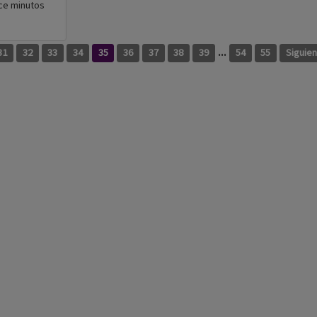
nce minutos
...
31
32
33
34
35
36
37
38
39
54
55
Siguie