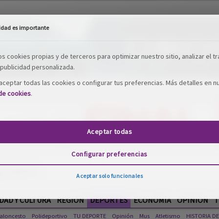
idad es importante
os cookies propias y de terceros para optimizar nuestro sitio, analizar el tr
publicidad personalizada.
ceptar todas las cookies o configurar tus preferencias. Más detalles en n
 de cookies
.
Aceptar todas
Configurar preferencias
Aceptar solo funcionales
DAD Y CULTURA
REGIÓN
DEPORTES
ECONOMÍA
OPINIÓN
T
aloncesto
Polideportivo
TU DEPORTE
Opinión
Mus
Atletismo
HISTORIA D