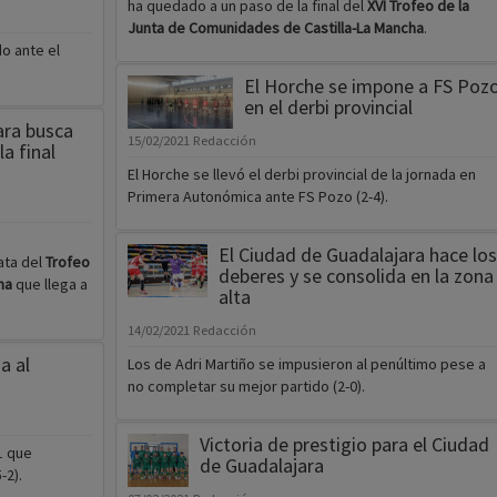
ha quedado a un paso de la final del
XVI Trofeo de la
Junta de Comunidades de Castilla-La Mancha
.
o ante el
El Horche se impone a FS Poz
en el derbi provincial
ara busca
15/02/2021
Redacción
la final
El Horche se llevó el derbi provincial de la jornada en
Primera Autonómica ante FS Pozo (2-4).
El Ciudad de Guadalajara hace los
ata del
Trofeo
deberes y se consolida en la zona
cha
que llega a
alta
14/02/2021
Redacción
a al
Los de Adri Martiño se impusieron al penúltimo pese a
no completar su mejor partido (2-0).
Victoria de prestigio para el Ciudad
1 que
de Guadalajara
-2).