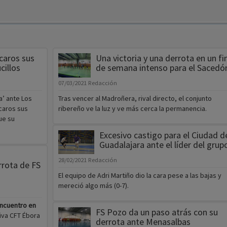
caros sus
Una victoria y una derrota en un fi
cillos
de semana intenso para el Sacedó
07/03/2021
Redacción
a’ ante Los
Tras vencer al Madroñera, rival directo, el conjunto
 caros sus
ribereño ve la luz y ve más cerca la permanencia.
ue su
Excesivo castigo para el Ciudad d
Guadalajara ante el líder del grup
28/02/2021
Redacción
rrota de FS
El equipo de Adri Martiño dio la cara pese a las bajas y
mereció algo más (0-7).
encuentro en
FS Pozo da un paso atrás con su
va CFT Ébora
derrota ante Menasalbas