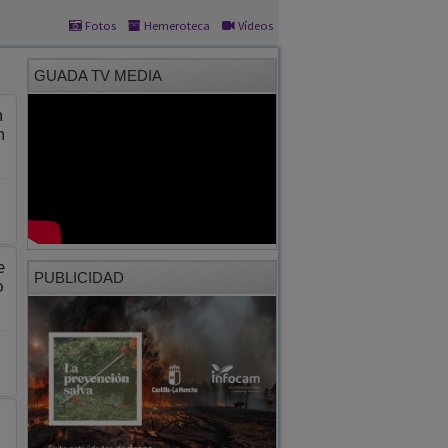
Fotos
Hemeroteca
Vídeos
GUADA TV MEDIA
n
n
e
PUBLICIDAD
o