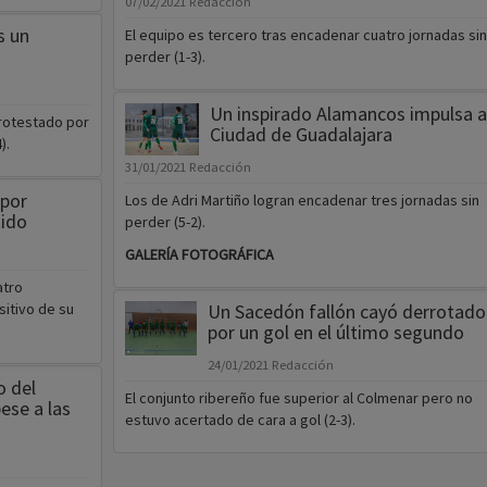
07/02/2021
Redacción
s un
El equipo es tercero tras encadenar cuatro jornadas sin
perder (1-3).
Un inspirado Alamancos impulsa a
protestado por
Ciudad de Guadalajara
).
31/01/2021
Redacción
 por
Los de Adri Martiño logran encadenar tres jornadas sin
tido
perder (5-2).
GALERÍA FOTOGRÁFICA
atro
itivo de su
Un Sacedón fallón cayó derrotado
por un gol en el último segundo
24/01/2021
Redacción
o del
El conjunto ribereño fue superior al Colmenar pero no
ese a las
estuvo acertado de cara a gol (2-3).