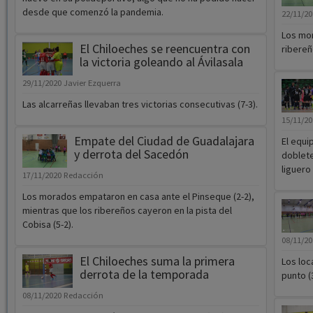
desde que comenzó la pandemia.
22/11/2
Los mor
El Chiloeches se reencuentra con
ribereñ
la victoria goleando al Ávilasala
29/11/2020
Javier Ezquerra
Las alcarreñas llevaban tres victorias consecutivas (7-3).
15/11/2
Empate del Ciudad de Guadalajara
El equi
y derrota del Sacedón
doblete
liguero
17/11/2020
Redacción
Los morados empataron en casa ante el Pinseque (2-2),
mientras que los ribereños cayeron en la pista del
Cobisa (5-2).
08/11/2
El Chiloeches suma la primera
Los loc
derrota de la temporada
punto (3
08/11/2020
Redacción