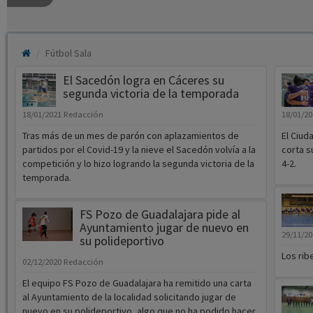
Fútbol Sala
El Sacedón logra en Cáceres su
segunda victoria de la temporada
18/01/2021
Redacción
18/01/2
Tras más de un mes de parón con aplazamientos de
El Ciud
partidos por el Covid-19 y la nieve el Sacedón volvía a la
corta s
competición y lo hizo logrando la segunda victoria de la
4-2.
temporada.
FS Pozo de Guadalajara pide al
Ayuntamiento jugar de nuevo en
29/11/2
su polideportivo
Los rib
02/12/2020
Redacción
El equipo FS Pozo de Guadalajara ha remitido una carta
al Ayuntamiento de la localidad solicitando jugar de
nuevo en su polideportivo, algo que no ha podido hacer