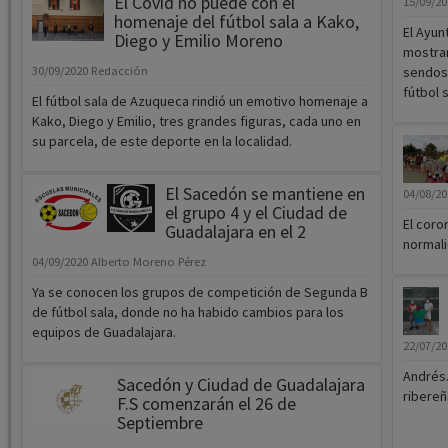
El Covid no puede con el
15/09/2
homenaje del fútbol sala a Kako,
El Ayun
Diego y Emilio Moreno
mostrar
30/09/2020
Redacción
sendos 
fútbol 
El fútbol sala de Azuqueca rindió un emotivo homenaje a
Kako, Diego y Emilio, tres grandes figuras, cada uno en
su parcela, de este deporte en la localidad.
El Sacedón se mantiene en
04/08/2
el grupo 4 y el Ciudad de
El coro
Guadalajara en el 2
normal
04/09/2020
Alberto Moreno Pérez
Ya se conocen los grupos de competición de Segunda B
de fútbol sala, donde no ha habido cambios para los
equipos de Guadalajara.
22/07/2
Andrés.
Sacedón y Ciudad de Guadalajara
ribereñ
F.S comenzarán el 26 de
Septiembre