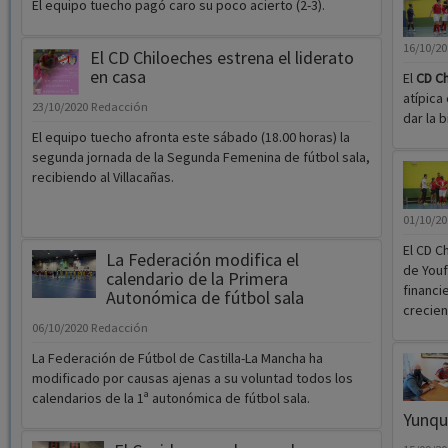
El equipo tuecho pagó caro su poco acierto (2-3).
16/10/2
El CD Chiloeches estrena el liderato
en casa
El
CD C
atípica
23/10/2020
Redacción
dar la 
El equipo tuecho afronta este sábado (18.00 horas) la
segunda jornada de la Segunda Femenina de fútbol sala,
recibiendo al Villacañas.
01/10/2
El CD C
La Federación modifica el
de Youf
calendario de la Primera
financi
Autonómica de fútbol sala
crecien
06/10/2020
Redacción
La Federación de Fútbol de Castilla-La Mancha ha
modificado por causas ajenas a su voluntad todos los
calendarios de la 1ª autonómica de fútbol sala.
Yunque