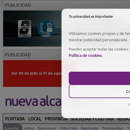
PUBLICIDAD
Tu privacidad es importante
Utilizamos cookies propias y de terc
mostrar publicidad personalizada.
Puedes aceptar todas las cookies o
PUBLICIDAD
Política de cookies
.
Co
PORTADA
LOCAL
PROVINCIA
SOCIEDAD Y CULTURA
REGI
Deportes
Fútbol
Balonmano
Fútbol Sala
Baloncesto
Polideportivo
T