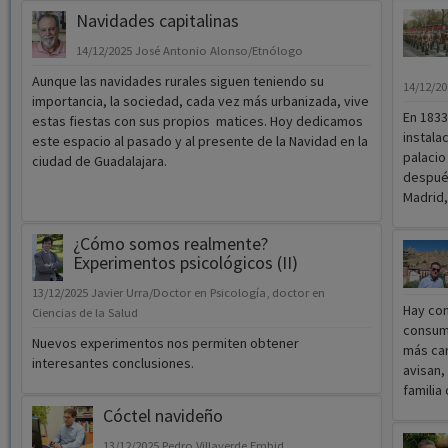
Navidades capitalinas
14/12/2025
José Antonio Alonso/Etnólogo
Aunque las navidades rurales siguen teniendo su
14/12/2
importancia, la sociedad, cada vez más urbanizada, vive
En 1833
estas fiestas con sus propios matices. Hoy dedicamos
instala
este espacio al pasado y al presente de la Navidad en la
palacio
ciudad de Guadalajara.
después
Madrid,
¿Cómo somos realmente?
Experimentos psicológicos (II)
13/12/2025
Javier Urra/Doctor en Psicología, doctor en
Hay con
Ciencias de la Salud
consumi
Nuevos experimentos nos permiten obtener
más car
interesantes conclusiones.
avisan,
familia
Cóctel navideño
13/12/2025
Pedro Villaverde Embid