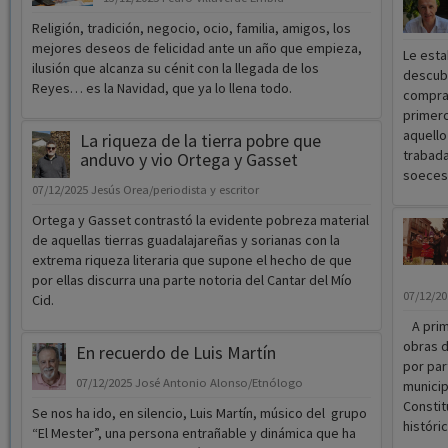
Religión, tradición, negocio, ocio, familia, amigos, los
mejores deseos de felicidad ante un año que empieza,
Le esta
ilusión que alcanza su cénit con la llegada de los
descubr
Reyes… es la Navidad, que ya lo llena todo.
comprar
primer
aquello
La riqueza de la tierra pobre que
trabada
anduvo y vio Ortega y Gasset
soeces
07/12/2025
Jesús Orea/periodista y escritor
Ortega y Gasset contrastó la evidente pobreza material
de aquellas tierras guadalajareñas y sorianas con la
extrema riqueza literaria que supone el hecho de que
por ellas discurra una parte notoria del Cantar del Mío
07/12/2
Cid.
A prim
obras d
En recuerdo de Luis Martín
por par
07/12/2025
José Antonio Alonso/Etnólogo
municip
Constit
Se nos ha ido, en silencio, Luis Martín, músico del grupo
históri
“El Mester”, una persona entrañable y dinámica que ha