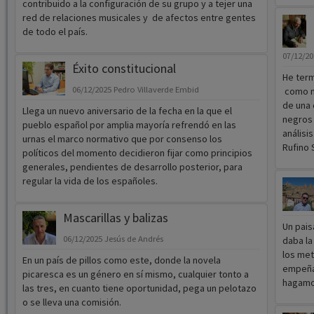
contribuido a la configuración de su grupo y a tejer una
red de relaciones musicales y de afectos entre gentes
de todo el país.
07/12/2
Éxito constitucional
He ter
06/12/2025
Pedro Villaverde Embid
como n
de una 
Llega un nuevo aniversario de la fecha en la que el
negros 
pueblo español por amplia mayoría refrendó en las
análisi
urnas el marco normativo que por consenso los
Rufino 
políticos del momento decidieron fijar como principios
generales, pendientes de desarrollo posterior, para
regular la vida de los españoles.
Mascarillas y balizas
Un pais
06/12/2025
Jesús de Andrés
daba la
los me
En un país de pillos como este, donde la novela
empeña
picaresca es un género en sí mismo, cualquier tonto a
hagamo
las tres, en cuanto tiene oportunidad, pega un pelotazo
o se lleva una comisión.