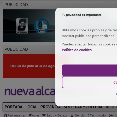
PUBLICIDAD
Tu privacidad es importante
Utilizamos cookies propias y de terc
mostrar publicidad personalizada.
Puedes aceptar todas las cookies o
PUBLICIDAD
Política de cookies
.
Co
PORTADA
LOCAL
PROVINCIA
SOCIEDAD Y CULTURA
REGI
Restaurantes
Viajes
Salud y Belleza
Ciencia
Tecnología
Mo