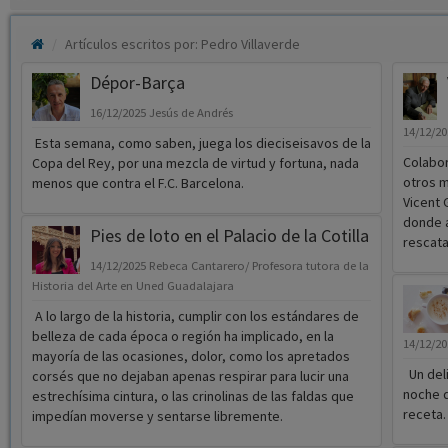
Artículos escritos por: Pedro Villaverde
Dépor-Barça
16/12/2025
Jesús de Andrés
14/12/2
Esta semana, como saben, juega los dieciseisavos de la
Colabor
Copa del Rey, por una mezcla de virtud y fortuna, nada
otros m
menos que contra el F.C. Barcelona.
Vicent 
donde a
Pies de loto en el Palacio de la Cotilla
rescata
14/12/2025
Rebeca Cantarero/ Profesora tutora de la
Historia del Arte en Uned Guadalajara
A lo largo de la historia, cumplir con los estándares de
belleza de cada época o región ha implicado, en la
14/12/2
mayoría de las ocasiones, dolor, como los apretados
Un deli
corsés que no dejaban apenas respirar para lucir una
noche d
estrechísima cintura, o las crinolinas de las faldas que
receta.
impedían moverse y sentarse libremente.