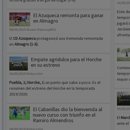
victoria gracias a un gol de Édgar (1-0).
14/09/2
Este do
El Azuqueca remonta para ganar
tempora
en Almagro
jugará 
Jerónim
08/09/2019
Álvaro Ramos/ADG
afronta
El
CD Azuqueca
protagonizó una tremenda remontada
en
Almagro (1-3).
Empate agridulce para el Horche
en su estreno
Contund
tempor
04/09/2019
Redacción
mayor of
Puebla, 1; Horche, 1:
un punto que sabe a poco. Es el
resumen del estreno del Horche en la temporada
2019/2020.
El Cabanillas dio la bienvenida al
04/09/2
nuevo curso con triunfo en el
El
Marc
Ramiro Almendros
ante el
04/09/2019
Redacción