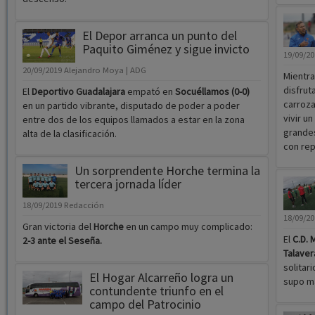
El Depor arranca un punto del
Paquito Giménez y sigue invicto
19/09/2
20/09/2019
Alejandro Moya | ADG
Mientra
disfrut
El
Deportivo Guadalajara
empató en
Socuéllamos (0-0)
carroza
en un partido vibrante, disputado de poder a poder
vivir u
entre dos de los equipos llamados a estar en la zona
grandes
alta de la clasificación.
con rep
Un sorprendente Horche termina la
tercera jornada líder
18/09/2019
Redacción
18/09/2
Gran victoria del
Horche
en un campo muy complicado:
El
C.D. 
2-3 ante el Seseña.
Talaver
solitar
El Hogar Alcarreño logra un
supo ma
contundente triunfo en el
campo del Patrocinio