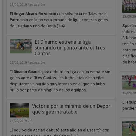
18/09/2019
Redacción
El Hogar Alcarreño venció
con solvencia en Talavera al
18/09/2
Patrocinio
en la tercera jornada de liga, con tres goles
Sportin
de Cristian y uno de Borja (
1-4)
.
sobresa
Alfonso
El Dínamo estrena la liga
recién 
sumando un punto ante el Tres
este em
Cantos
clasifi
de habe
16/09/2019
Redacción
El
Dínamo Guadalajara
debutó en liga con un empate sin
goles ante el
Tres Cantos
. Las futbolistas alcarreñas
disputaron un partido muy intenso en el que no hubo
brillo por parte de ninguno de los equipos.
15/09/2
El equi
Victoria por la mínima de un Depor
perdien
que sigue intratable
14/09/2019
J.E.
El equipo de Acciari debutó este año en el Escartín con