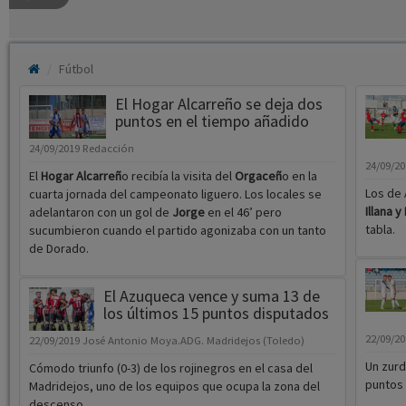
Fútbol
El Hogar Alcarreño se deja dos
puntos en el tiempo añadido
24/09/2019
Redacción
24/09/2
El
Hogar Alcarreñ
o recibía la visita del
Orgaceñ
o en la
Los de 
cuarta jornada del campeonato liguero. Los locales se
Illana 
adelantaron con un gol de
Jorge
en el 46’ pero
tabla.
sucumbieron cuando el partido agonizaba con un tanto
de Dorado.
El Azuqueca vence y suma 13 de
los últimos 15 puntos disputados
22/09/2
22/09/2019
José Antonio Moya.ADG. Madridejos (Toledo)
Un zurd
Cómodo triunfo (0-3) de los rojinegros en el casa del
puntos
Madridejos, uno de los equipos que ocupa la zona del
descenso.