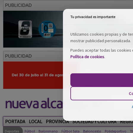
PUBLICIDAD
Tu privacidad es importante
Utilizamos cookies propias y de terc
mostrar publicidad personalizada.
Puedes aceptar todas las cookies o
PUBLICIDAD
Política de cookies
.
Co
PORTADA
LOCAL
PROVINCIA
SOCIEDAD Y CULTURA
REGI
Deportes
Fútbol
Balonmano
Fútbol Sala
Baloncesto
Polideportivo
T