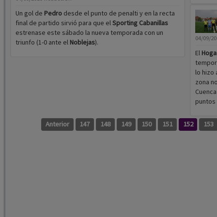
Un gol de
Pedro
desde el punto de penalti y en la recta
final de partido sirvió para que el
Sporting Cabanillas
estrenase este sábado la nueva temporada con un
04/09/2
triunfo (1-0 ante el
Noblejas
).
El
Hogar
tempora
lo hizo
zona no
Cuenca 
puntos 
Anterior
147
148
149
150
151
152
153