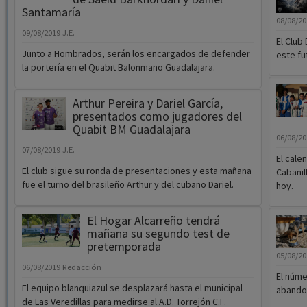
Santamaría
08/08/2
09/08/2019
J.E.
El Club
Junto a Hombrados, serán los encargados de defender
este fu
la portería en el Quabit Balonmano Guadalajara.
Arthur Pereira y Dariel García,
presentados como jugadores del
Quabit BM Guadalajara
06/08/2
07/08/2019
J.E.
El cale
El club sigue su ronda de presentaciones y esta mañana
Cabanil
fue el turno del brasileño Arthur y del cubano Dariel.
hoy.
El Hogar Alcarreño tendrá
mañana su segundo test de
pretemporada
05/08/2
06/08/2019
Redacción
El núme
El equipo blanquiazul se desplazará hasta el municipal
abandon
de Las Veredillas para medirse al A.D. Torrejón C.F.