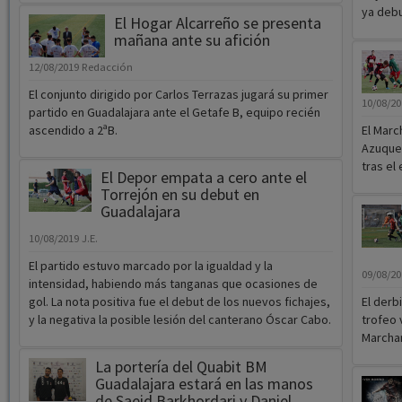
ya debu
El Hogar Alcarreño se presenta
mañana ante su afición
12/08/2019
Redacción
El conjunto dirigido por Carlos Terrazas jugará su primer
10/08/2
partido en Guadalajara ante el Getafe B, equipo recién
ascendido a 2ªB.
El Marc
Azuquec
tras el
El Depor empata a cero ante el
Torrejón en su debut en
Guadalajara
10/08/2019
J.E.
El partido estuvo marcado por la igualdad y la
09/08/2
intensidad, habiendo más tanganas que ocasiones de
gol. La nota positiva fue el debut de los nuevos fichajes,
El derb
y la negativa la posible lesión del canterano Óscar Cabo.
trofeo 
Marcha
La portería del Quabit BM
Guadalajara estará en las manos
de Saeid Barkhordari y Daniel