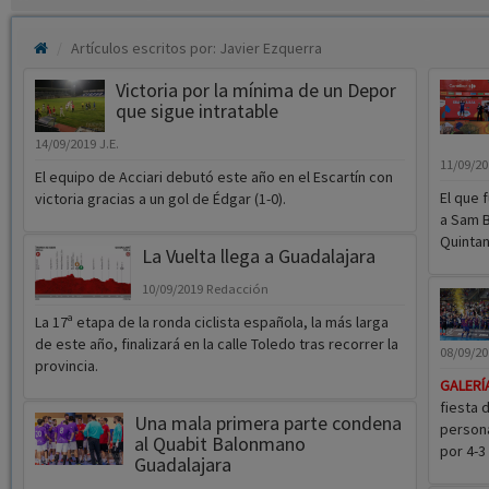
Artículos escritos por: Javier Ezquerra
Victoria por la mínima de un Depor
que sigue intratable
14/09/2019
J.E.
11/09/2
El equipo de Acciari debutó este año en el Escartín con
El que 
victoria gracias a un gol de Édgar (1-0).
a Sam B
Quintan
La Vuelta llega a Guadalajara
10/09/2019
Redacción
La 17ª etapa de la ronda ciclista española, la más larga
de este año, finalizará en la calle Toledo tras recorrer la
08/09/2
provincia.
GALERÍ
fiesta 
Una mala primera parte condena
persona
al Quabit Balonmano
por 4-3
Guadalajara