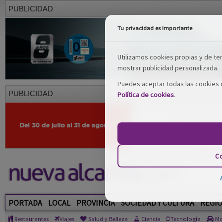
PUBLICIDAD
Tu privacidad es importante
Utilizamos cookies propias y de terc
mostrar publicidad personalizada.
Puedes aceptar todas las cookies o
PUBLICIDAD
Política de cookies
.
Co
PORTADA
LOCAL
PROVINCIA
SOCIEDAD Y CULTURA
REGI
Restaurantes
Viajes
Salud y Belleza
Ciencia
Tecnología
Mo