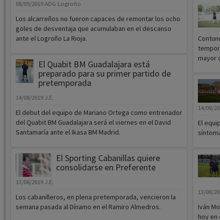
08/09/2019
ADG Logroño
Los alcarreños no fueron capaces de remontar los ocho
goles de desventaja que acumulaban en el descanso
ante el Logroño La Rioja.
Contund
tempor
mayor of
El Quabit BM Guadalajara está
preparado para su primer partido de
pretemporada
14/08/2019
J.E.
14/08/2
El debut del equipo de Mariano Ortega como entrenador
del Quabit BM Guadalajara será el viernes en el David
El equi
Santamaría ante el Ikasa BM Madrid.
síntoma
El Sporting Cabanillas quiere
consolidarse en Preferente
13/08/2019
J.E.
13/08/2
Los cabanilleros, en plena pretemporada, vencieron la
semana pasada al Dínamo en el Ramiro Almedros.
Iván Mo
hoy en 