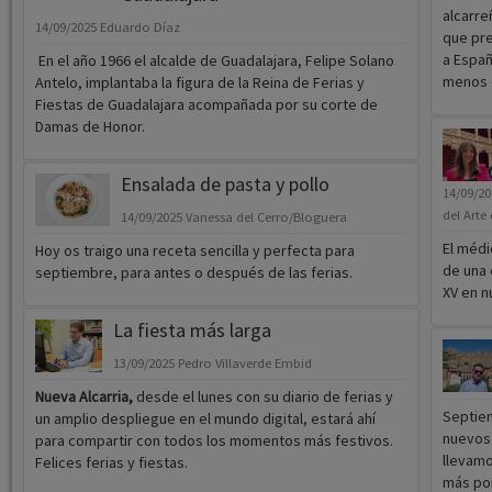
alcarre
14/09/2025
Eduardo Díaz
que pre
a Españ
En el año 1966 el alcalde de Guadalajara, Felipe Solano
menos q
Antelo, implantaba la figura de la Reina de Ferias y
Fiestas de Guadalajara acompañada por su corte de
Damas de Honor.
Ensalada de pasta y pollo
14/09/2
del Arte
14/09/2025
Vanessa del Cerro/Bloguera
El médi
Hoy os traigo una receta sencilla y perfecta para
de una 
septiembre, para antes o después de las ferias.
XV en n
La fiesta más larga
13/09/2025
Pedro Villaverde Embid
Nueva Alcarria,
desde el lunes con su diario de ferias y
Septiem
un amplio despliegue en el mundo digital, estará ahí
nuevos
para compartir con todos los momentos más festivos.
llevamo
Felices ferias y fiestas.
más por