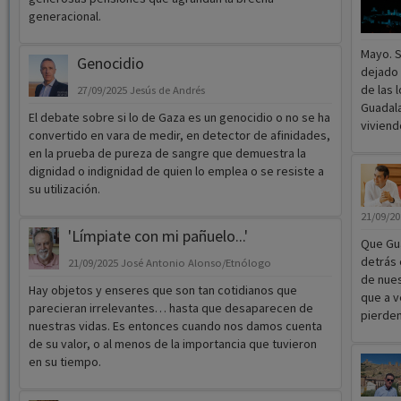
generacional.
Mayo. 
Genocidio
dejado 
de las 
27/09/2025
Jesús de Andrés
Guadala
El debate sobre si lo de Gaza es un genocidio o no se ha
viviend
convertido en vara de medir, en detector de afinidades,
en la prueba de pureza de sangre que demuestra la
dignidad o indignidad de quien lo emplea o se resiste a
su utilización.
21/09/2
'Límpiate con mi pañuelo...'
Que Gua
detrás 
21/09/2025
José Antonio Alonso/Etnólogo
de nues
Hay objetos y enseres que son tan cotidianos que
que a v
parecieran irrelevantes… hasta que desaparecen de
pierden
nuestras vidas. Es entonces cuando nos damos cuenta
de su valor, o al menos de la importancia que tuvieron
en su tiempo.