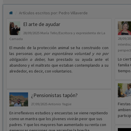
Artículos escritos por: Pedro Villaverde
El arte de ayudar
28/09/2025
María Tello/Escritora y expresidenta de La
28/09/2
Camada
interdis
El mundo de la protección animal se ha construido con
perspect
las personas
que, por espontánea voluntad y no por
Lo cier
obligación o deber,
han prestado su ayuda ante el
familia
abandono y el maltrato que estaban contemplando a su
tiempo
alrededor, es decir, con voluntarios.
¿Pensionistas tapón?
Fiestas
27/09/2025
Antonio Yagüe
ambient
En irreflexivos estudios y encuestas se viene repitiendo
partici
como un mantra que los jóvenes vivirán peor que sus
padres. Y que los mayores han aumentado su renta con
generosas pensiones que agrandan la brecha