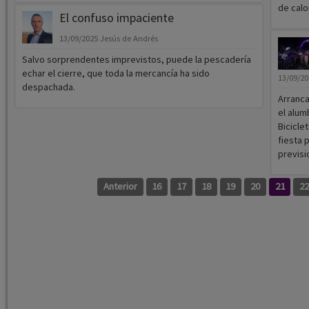
de calo
El confuso impaciente
13/09/2025
Jesús de Andrés
Salvo sorprendentes imprevistos, puede la pescadería
echar el cierre, que toda la mercancía ha sido
13/09/2
despachada.
Arranca
el alum
Bicicle
fiesta 
previsi
Anterior
16
17
18
19
20
21
2