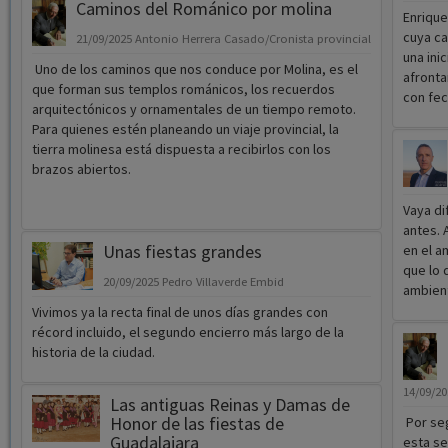
Caminos del Románico por molina
Enrique
cuya ca
21/09/2025
Antonio Herrera Casado/Cronista provincial
una ini
Uno de los caminos que nos conduce por Molina, es el
afronta
que forman sus templos románicos, los recuerdos
con fec
arquitectónicos y ornamentales de un tiempo remoto.
Para quienes estén planeando un viaje provincial, la
tierra molinesa está dispuesta a recibirlos con los
brazos abiertos.
Vaya di
antes. 
Unas fiestas grandes
en el a
que lo 
20/09/2025
Pedro Villaverde Embid
ambient
Vivimos ya la recta final de unos días grandes con
récord incluido, el segundo encierro más largo de la
historia de la ciudad.
14/09/2
Las antiguas Reinas y Damas de
Honor de las fiestas de
Por seg
Guadalajara
esta se