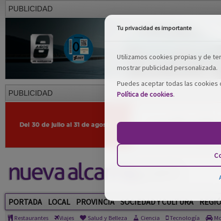
PUBLICIDAD
Tu privacidad es importante
Utilizamos cookies propias y de terc
mostrar publicidad personalizada.
Puedes aceptar todas las cookies o
PUBLICIDAD
Política de cookies
.
Co
PORTADA
LOCAL
PROVINCIA
SOCIEDAD Y CULTURA
REGI
Restaurantes
Viajes
Salud y Belleza
Ciencia
Tecnología
Mo